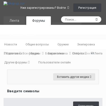
Регистрация
Уже зарегистрированы? Войти
Лента
Форумы
Календарь
Администрация
Новости
Общие вопросы
Оружие
Экипировка
Подготовка
Главная
Все форумы
Видео
Боевая техника
Барахолка
Спецназ
ВМФ России
Лента
Другие форумы
Пользователи онлайн
Вставить другое медиа
Введите символы
Отправить