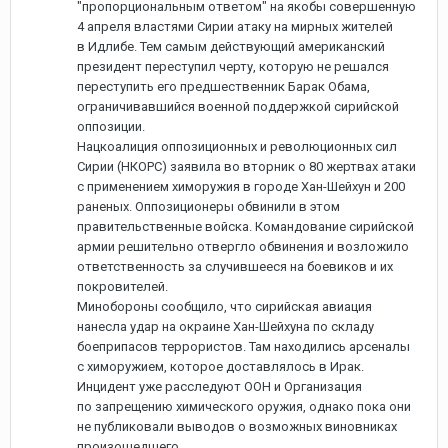
"пропорциональным ответом" на якобы совершенную
4 апреля властями Сирии атаку на мирных жителей
в Идлибе. Тем самым действующий американский
президент переступил черту, которую не решался
переступить его предшественник Барак Обама,
ограничивавшийся военной поддержкой сирийской
оппозиции.
Нацкоалиция оппозиционных и революционных сил
Сирии (НКОРС) заявила во вторник о 80 жертвах атаки
с применением химоружия в городе Хан-Шейхун и 200
раненых. Оппозиционеры обвинили в этом
правительственные войска. Командование сирийской
армии решительно отвергло обвинения и возложило
ответственность за случившееся на боевиков и их
покровителей.
Минобороны сообщило, что сирийская авиация
нанесла удар на окраине Хан-Шейхуна по складу
боеприпасов террористов. Там находились арсеналы
с химоружием, которое доставлялось в Ирак.
Инцидент уже расследуют ООН и Организация
по запрещению химического оружия, однако пока они
не публиковали выводов о возможных виновниках
произошедшего.