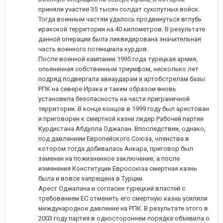
приняли участие 35 тысяч солдат сухопутных войск.
Тогда военным частям удалось продвинуться вглубь
иракской территории на 40 километров. В результате
данной операции была ликвидирована значительная
часть военного потенциала курдов.
После военной кампании 1995 года турецкая армия,
опьяненная собственным триумфом, несколько лет
подряд подвергала авиаударам и артобстрелам базы
РПК на севере Ирака и таким образом вновь
установила безопасность на части приграничной
территории. В конце концов в 1999 году был арестован
и приговорен к смертной казни лидер Рабочей партии
Курдистана Абдулла Оджалан. Впоследствии, однако,
под давлением Европейского Союза, членства в
котором тогда добивалась Анкара, приговор был
заменен на пожизненное заключение, а после
изменения Конституции Евросоюза смертная казнь
была и вовсе запрещена в Турции.
Арест Оджалана и согласие турецкий властей с
требованием ЕС отменить его смертную казнь усилили
международное давление на РПК. В результате этого в
2003 году партия в одностороннем порядке объявила о