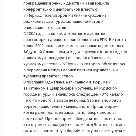
прекращении военных действий и завершила
конфронтацию с центральной властью.
7. Период переговоров и влияние курдов на
радикализацию турецких националистов и
оппозиционных партий
С 2005 года начались открытые и закрытые
переговоры турецкого правительства с РПК. В итоге в
конце 2012 закончились многодневные переговоры с
Абдуллой Оджаланом, и в дни Ноуруза (Нового года по
иранскому календарю) он послал обращение к
курдскому населению Турции, в котором объявлялось
о перемирии между Рабочей партией Курдистана и
турецким правительством.
В послании Оджалана, написанном в тюрьме и
зачитанном в Диярбакыре, крупнейшем курдском
городе в Турции, значилось следующее: «Это начало
чего-то нового, а вовсе не конец. Это начало новой
борьбы национальных меньшинств. Пришло время,
когда ружья должны замолчать, теперь слово за
политикой. Пришло время объединиться против тех,
кто стремится разделить нас. Народ Востока жаждет
встать на совместную борьбу. Наступление Ноуруза —