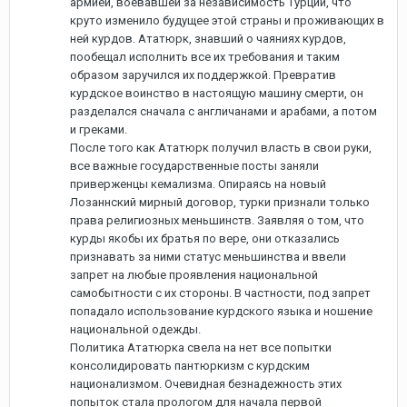
армией, воевавшей за независимость Турции, что
круто изменило будущее этой страны и проживающих в
ней курдов. Ататюрк, знавший о чаяниях курдов,
пообещал исполнить все их требования и таким
образом заручился их поддержкой. Превратив
курдское воинство в настоящую машину смерти, он
разделался сначала с англичанами и арабами, а потом
и греками.
После того как Ататюрк получил власть в свои руки,
все важные государственные посты заняли
приверженцы кемализма. Опираясь на новый
Лозаннский мирный договор, турки признали только
права религиозных меньшинств. Заявляя о том, что
курды якобы их братья по вере, они отказались
признавать за ними статус меньшинства и ввели
запрет на любые проявления национальной
самобытности с их стороны. В частности, под запрет
попадало использование курдского языка и ношение
национальной одежды.
Политика Ататюрка свела на нет все попытки
консолидировать пантюркизм с курдским
национализмом. Очевидная безнадежность этих
попыток стала прологом для начала первой