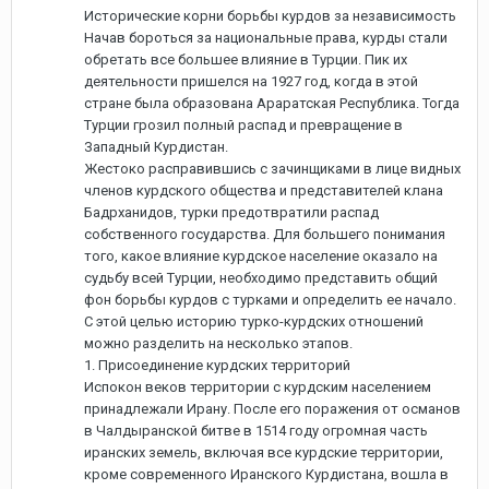
Исторические корни борьбы курдов за независимость
Начав бороться за национальные права, курды стали
обретать все большее влияние в Турции. Пик их
деятельности пришелся на 1927 год, когда в этой
стране была образована Араратская Республика. Тогда
Турции грозил полный распад и превращение в
Западный Курдистан.
Жестоко расправившись с зачинщиками в лице видных
членов курдского общества и представителей клана
Бадрханидов, турки предотвратили распад
собственного государства. Для большего понимания
того, какое влияние курдское население оказало на
судьбу всей Турции, необходимо представить общий
фон борьбы курдов с турками и определить ее начало.
С этой целью историю турко-курдских отношений
можно разделить на несколько этапов.
1. Присоединение курдских территорий
Испокон веков территории с курдским населением
принадлежали Ирану. После его поражения от османов
в Чалдыранской битве в 1514 году огромная часть
иранских земель, включая все курдские территории,
кроме современного Иранского Курдистана, вошла в