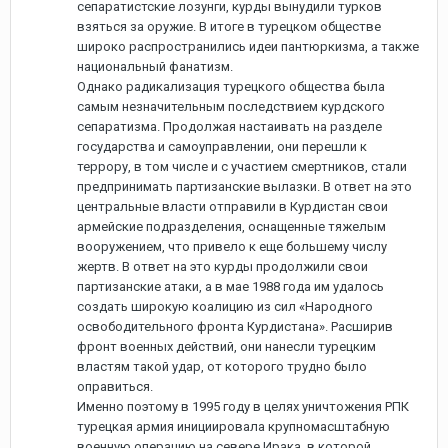
сепаратистские лозунги, курды вынудили турков
взяться за оружие. В итоге в турецком обществе
широко распространились идеи пантюркизма, а также
национальный фанатизм.
Однако радикализация турецкого общества была
самым незначительным последствием курдского
сепаратизма. Продолжая настаивать на разделе
государства и самоуправлении, они перешли к
террору, в том числе и с участием смертников, стали
предпринимать партизанские вылазки. В ответ на это
центральные власти отправили в Курдистан свои
армейские подразделения, оснащенные тяжелым
вооружением, что привело к еще большему числу
жертв. В ответ на это курды продолжили свои
партизанские атаки, а в мае 1988 года им удалось
создать широкую коалицию из сил «Народного
освободительного фронта Курдистана». Расширив
фронт военных действий, они нанесли турецким
властям такой удар, от которого трудно было
оправиться.
Именно поэтому в 1995 году в целях уничтожения РПК
турецкая армия инициировала крупномасштабную
военную операцию на севере Ирака, в которой