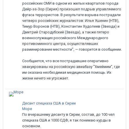
российских СМИ в одном из жилых кварталов города
Дейр-эз-Зор (Сирия) произошел подрыв управляемого
фугаса террористов. В результате взрыва пострадали
четверо российских журналистов: Илья Ушенин (НТВ),
Тимур Воронов (НТВ), Константин Худолеев (Звезда) и
Дмитрий Стародубский (Звезда), а также пятеро
военнослужащих российского Международного
противоминного центра, осуществлявших
разминирование местности", — говорится в сообщении.
Сообщается, что все пострадавшие оперативно
эвакуированы на российскую авиабазу "Хмеймим", где
им оказана необходимая медицинская помощь. Их
жизни ничего не угрожает.
Десант спецназа США в Сирии
Море
По вчерашнему десанту в Сирии, состав, до 100 чел
спецназа США и 1000 СДФ, я так понимаю курды в
основном.