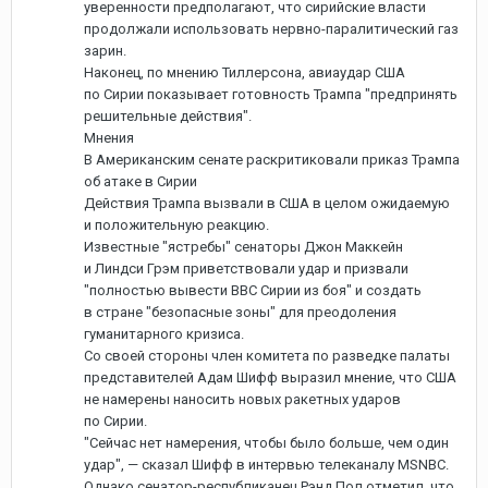
уверенности предполагают, что сирийские власти
продолжали использовать нервно-паралитический газ
зарин.
Наконец, по мнению Тиллерсона, авиаудар США
по Сирии показывает готовность Трампа "предпринять
решительные действия".
Мнения
В Американским сенате раскритиковали приказ Трампа
об атаке в Сирии
Действия Трампа вызвали в США в целом ожидаемую
и положительную реакцию.
Известные "ястребы" сенаторы Джон Маккейн
и Линдси Грэм приветствовали удар и призвали
"полностью вывести ВВС Сирии из боя" и создать
в стране "безопасные зоны" для преодоления
гуманитарного кризиса.
Со своей стороны член комитета по разведке палаты
представителей Адам Шифф выразил мнение, что США
не намерены наносить новых ракетных ударов
по Сирии.
"Сейчас нет намерения, чтобы было больше, чем один
удар", — сказал Шифф в интервью телеканалу MSNBC.
Однако сенатор-республиканец Рэнд Пол отметил, что