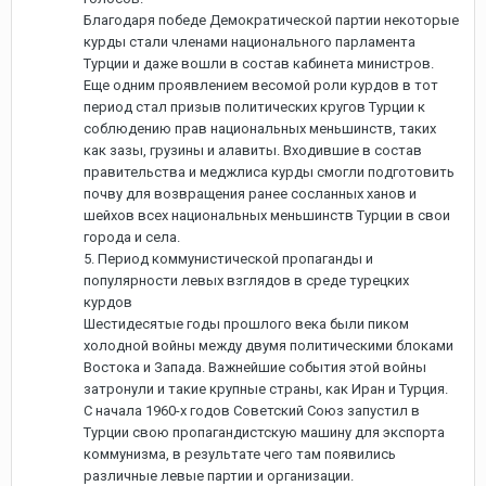
Благодаря победе Демократической партии некоторые
курды стали членами национального парламента
Турции и даже вошли в состав кабинета министров.
Еще одним проявлением весомой роли курдов в тот
период стал призыв политических кругов Турции к
соблюдению прав национальных меньшинств, таких
как зазы, грузины и алавиты. Входившие в состав
правительства и меджлиса курды смогли подготовить
почву для возвращения ранее сосланных ханов и
шейхов всех национальных меньшинств Турции в свои
города и села.
5. Период коммунистической пропаганды и
популярности левых взглядов в среде турецких
курдов
Шестидесятые годы прошлого века были пиком
холодной войны между двумя политическими блоками
Востока и Запада. Важнейшие события этой войны
затронули и такие крупные страны, как Иран и Турция.
С начала 1960-х годов Советский Союз запустил в
Турции свою пропагандистскую машину для экспорта
коммунизма, в результате чего там появились
различные левые партии и организации.