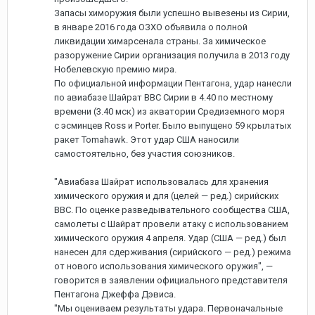
Запасы химоружия были успешно вывезены из Сирии,
в январе 2016 года ОЗХО объявила о полной
ликвидации химарсенала страны. За химическое
разоружение Сирии организация получила в 2013 году
Нобелевскую премию мира.
По официальной информации Пентагона, удар нанесли
по авиабазе Шайрат ВВС Сирии в 4.40 по местному
времени (3.40 мск) из акватории Средиземного моря
с эсминцев Ross и Porter. Было выпущено 59 крылатых
ракет Tomahawk. Этот удар США наносили
самостоятельно, без участия союзников.
"Авиабаза Шайрат использовалась для хранения
химического оружия и для (целей — ред.) сирийских
ВВС. По оценке разведывательного сообщества США,
самолеты с Шайрат провели атаку с использованием
химического оружия 4 апреля. Удар (США — ред.) был
нанесен для сдерживания (сирийского — ред.) режима
от нового использования химического оружия", —
говорится в заявлении официального представителя
Пентагона Джеффа Дэвиса.
"Мы оцениваем результаты удара. Первоначальные