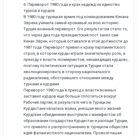
6. Переворот 1980 года и крах надежд на единство
турков и курдов
В 1980 году турецкая армия под командованием Кенана
Эврена учинила самый кровавый за всю историю
Турции военный переворот. Его результатом стало то,
что через два года президентский пост занял сам
Кенан Эврен, который оставался в этой должности до
1987 года. Переворот привел к краху парламентского
строя, в котором курды играли значительную роль, и
приходу к власти «коммунистов, ненавидящих курдов»,
поэтому политическая ситуация в Турции стала
эволюционировать в сторону национального
радикализма, обострившего отношения между
турками и курдами.
Переворот 1980 года и приход к власти военных
заставил курдов еще больше сплотиться вокруг
Рабочей партии, в результате чего в Турецком
Курдистане началась война, унесшая много жизней.
Курдские объединения выступили с манифестом об
образовании государства Курдистан и распаде Турции,
что привело к распространению в турецком обществе
идей фалангистского национализма. Провозглашая