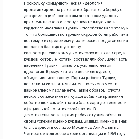
Поскольку коммунистическая идеология
пропагандировала равенство, братство и борьбу с
дискриминацией, советским агитаторам удалось
привлечь на свою сторону значительную часть
курдского населения Турции. Способствовало этому и
то, что большинство турецких курдов были рабочими,
поэтому в их среде коммунистические представления
попали на благодатную почву.
Распространение коммунистических взглядов среди
курдов, которые, кстати, составляли большую часть
населения Турции, привело к усилению левой
идеологии. В результате левые силы курдов,
объединившиеся вокруг Партии рабочих Турции,
позволили ей занять значительное число мест в
национальном парламенте. Таким образом, спустя
несколько десятилетий курды добились признания
собственной самобытности благодаря деятельности
официальной политической партии. В
действительности Партия рабочих Турции обязана
своим успехам именно курдам. Видимо, именно в знак
благодарности ее лидер Мохаммад Али Аслан на
Четвертом конгрессе своей организации в 1969 году