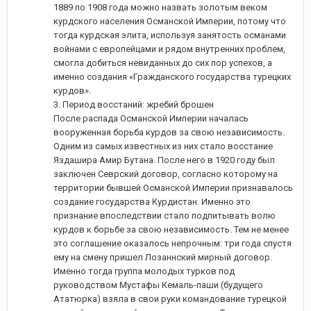
1889 по 1908 года можно назвать золотым веком
курдского населения Османской Империи, потому что
тогда курдская элита, используя занятость османами
войнами с европейцами и рядом внутренних проблем,
смогла добиться невиданных до сих пор успехов, а
именно создания «Гражданского государства турецких
курдов».
3. Период восстаний: жребий брошен
После распада Османской Империи началась
вооруженная борьба курдов за свою независимость.
Одним из самых известных из них стало восстание
Яздашира Амир Бутана. После него в 1920 году был
заключен Севрский договор, согласно которому на
территории бывшей Османской Империи признавалось
создание государства Курдистан. Именно это
признание впоследствии стало подпитывать волю
курдов к борьбе за свою независимость. Тем не менее
это соглашение оказалось непрочным: три года спустя
ему на смену пришел Лозаннский мирный договор.
Именно тогда группа молодых турков под
руководством Мустафы Кемаль-паши (будущего
Ататюрка) взяла в свои руки командование турецкой