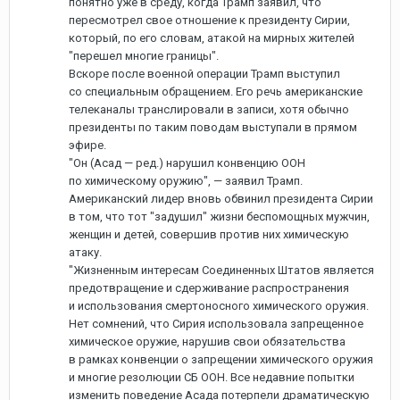
понятно уже в среду, когда Трамп заявил, что
пересмотрел свое отношение к президенту Сирии,
который, по его словам, атакой на мирных жителей
"перешел многие границы".
Вскоре после военной операции Трамп выступил
со специальным обращением. Его речь американские
телеканалы транслировали в записи, хотя обычно
президенты по таким поводам выступали в прямом
эфире.
"Он (Асад — ред.) нарушил конвенцию ООН
по химическому оружию", — заявил Трамп.
Американский лидер вновь обвинил президента Сирии
в том, что тот "задушил" жизни беспомощных мужчин,
женщин и детей, совершив против них химическую
атаку.
"Жизненным интересам Соединенных Штатов является
предотвращение и сдерживание распространения
и использования смертоносного химического оружия.
Нет сомнений, что Сирия использовала запрещенное
химическое оружие, нарушив свои обязательства
в рамках конвенции о запрещении химического оружия
и многие резолюции СБ ООН. Все недавние попытки
изменить поведение Асада потерпели драматическую