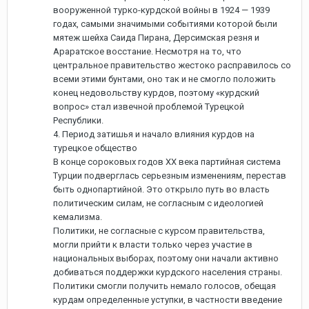
вооруженной турко-курдской войны в 1924 — 1939
годах, самыми значимыми событиями которой были
мятеж шейха Саида Пирана, Дерсимская резня и
Араратское восстание. Несмотря на то, что
центральное правительство жестоко расправилось со
всеми этими бунтами, оно так и не смогло положить
конец недовольству курдов, поэтому «курдский
вопрос» стал извечной проблемой Турецкой
Республики.
4. Период затишья и начало влияния курдов на
турецкое общество
В конце сороковых годов ХХ века партийная система
Турции подверглась серьезным изменениям, перестав
быть однопартийной. Это открыло путь во власть
политическим силам, не согласным с идеологией
кемализма.
Политики, не согласные с курсом правительства,
могли прийти к власти только через участие в
национальных выборах, поэтому они начали активно
добиваться поддержки курдского населения страны.
Политики смогли получить немало голосов, обещая
курдам определенные уступки, в частности введение