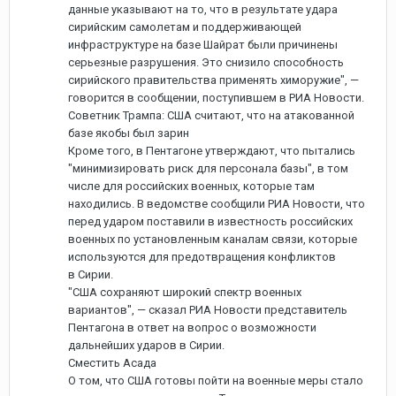
данные указывают на то, что в результате удара
сирийским самолетам и поддерживающей
инфраструктуре на базе Шайрат были причинены
серьезные разрушения. Это снизило способность
сирийского правительства применять химоружие", —
говорится в сообщении, поступившем в РИА Новости.
Советник Трампа: США считают, что на атакованной
базе якобы был зарин
Кроме того, в Пентагоне утверждают, что пытались
"минимизировать риск для персонала базы", в том
числе для российских военных, которые там
находились. В ведомстве сообщили РИА Новости, что
перед ударом поставили в известность российских
военных по установленным каналам связи, которые
используются для предотвращения конфликтов
в Сирии.
"США сохраняют широкий спектр военных
вариантов", — сказал РИА Новости представитель
Пентагона в ответ на вопрос о возможности
дальнейших ударов в Сирии.
Сместить Асада
О том, что США готовы пойти на военные меры стало