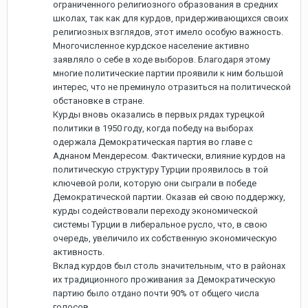
ограниченного религиозного образования в средних
школах, так как для курдов, придерживающихся своих
религиозных взглядов, этот имело особую важность.
Многочисленное курдское население активно
заявляло о себе в ходе выборов. Благодаря этому
многие политические партии проявили к ним большой
интерес, что не преминуло отразиться на политической
обстановке в стране.
Курды вновь оказались в первых рядах турецкой
политики в 1950 году, когда победу на выборах
одержала Демократическая партия во главе с
Аднаном Мендересом. Фактически, влияние курдов на
политическую структуру Турции проявилось в той
ключевой роли, которую они сыграли в победе
Демократической партии. Оказав ей свою поддержку,
курды содействовали переходу экономической
системы Турции в либеральное русло, что, в свою
очередь, увеличило их собственную экономическую
активность.
Вклад курдов был столь значительным, что в районах
их традиционного проживания за Демократическую
партию было отдано почти 90% от общего числа
голосов.