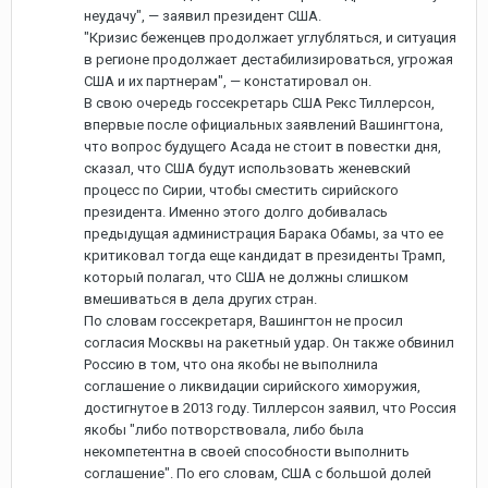
неудачу", — заявил президент США.
"Кризис беженцев продолжает углубляться, и ситуация
в регионе продолжает дестабилизироваться, угрожая
США и их партнерам", — констатировал он.
В свою очередь госсекретарь США Рекс Тиллерсон,
впервые после официальных заявлений Вашингтона,
что вопрос будущего Асада не стоит в повестки дня,
сказал, что США будут использовать женевский
процесс по Сирии, чтобы сместить сирийского
президента. Именно этого долго добивалась
предыдущая администрация Барака Обамы, за что ее
критиковал тогда еще кандидат в президенты Трамп,
который полагал, что США не должны слишком
вмешиваться в дела других стран.
По словам госсекретаря, Вашингтон не просил
согласия Москвы на ракетный удар. Он также обвинил
Россию в том, что она якобы не выполнила
соглашение о ликвидации сирийского химоружия,
достигнутое в 2013 году. Тиллерсон заявил, что Россия
якобы "либо потворствовала, либо была
некомпетентна в своей способности выполнить
соглашение". По его словам, США с большой долей