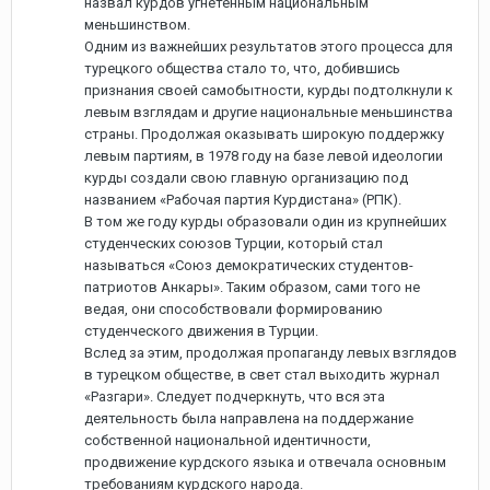
назвал курдов угнетенным национальным
меньшинством.
Одним из важнейших результатов этого процесса для
турецкого общества стало то, что, добившись
признания своей самобытности, курды подтолкнули к
левым взглядам и другие национальные меньшинства
страны. Продолжая оказывать широкую поддержку
левым партиям, в 1978 году на базе левой идеологии
курды создали свою главную организацию под
названием «Рабочая партия Курдистана» (РПК).
В том же году курды образовали один из крупнейших
студенческих союзов Турции, который стал
называться «Союз демократических студентов-
патриотов Анкары». Таким образом, сами того не
ведая, они способствовали формированию
студенческого движения в Турции.
Вслед за этим, продолжая пропаганду левых взглядов
в турецком обществе, в свет стал выходить журнал
«Разгари». Следует подчеркнуть, что вся эта
деятельность была направлена на поддержание
собственной национальной идентичности,
продвижение курдского языка и отвечала основным
требованиям курдского народа.