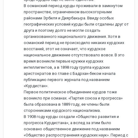
В османский период курды проживали в замкнутом
пространстве, ограниченном высокогорными
районами Эрбиля и Диярбакыра. Ввиду особых
географических условий курды были отдалены друг от
друга и поэтому долго не могли создать
организованного национального движения. Хотя в
османский период не происходило никаких курдских
восстаний, этот не означает, что курдское
национальное движение отсутствовало вовсе. В это
время возникли первые кружки курдских
интеллигентов, а в 1898 году группа курдских
аристократов во главе с Бадрхан-беком начала
публикацию первого журнала под названием
«Курдистан».
Первое политическое объединение курдов тоже
возникло при османах. «Партия союза и прогресса»
была образована в 1889 году, ее члены были
сторонниками курдского национализма.
В 1908 году курды создали «Общество развития и
прогресса Курдистана», а вслед за этим было
основано общественное движение под названием
«Общество распространения курдских наук». Период с