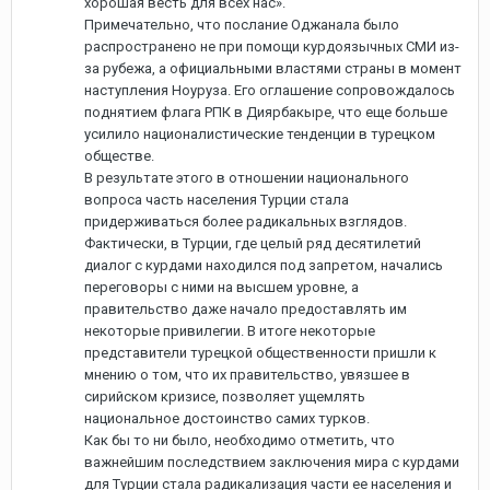
хорошая весть для всех нас».
Примечательно, что послание Оджанала было
распространено не при помощи курдоязычных СМИ из-
за рубежа, а официальными властями страны в момент
наступления Ноуруза. Его оглашение сопровождалось
поднятием флага РПК в Диярбакыре, что еще больше
усилило националистические тенденции в турецком
обществе.
В результате этого в отношении национального
вопроса часть населения Турции стала
придерживаться более радикальных взглядов.
Фактически, в Турции, где целый ряд десятилетий
диалог с курдами находился под запретом, начались
переговоры с ними на высшем уровне, а
правительство даже начало предоставлять им
некоторые привилегии. В итоге некоторые
представители турецкой общественности пришли к
мнению о том, что их правительство, увязшее в
сирийском кризисе, позволяет ущемлять
национальное достоинство самих турков.
Как бы то ни было, необходимо отметить, что
важнейшим последствием заключения мира с курдами
для Турции стала радикализация части ее населения и