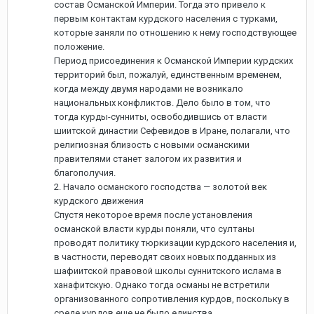
состав Османской Империи. Тогда это привело к
первым контактам курдского населения с турками,
которые заняли по отношению к нему господствующее
положение.
Период присоединения к Османской Империи курдских
территорий был, пожалуй, единственным временем,
когда между двумя народами не возникало
национальных конфликтов. Дело было в том, что
тогда курды-сунниты, освободившись от власти
шиитской династии Сефевидов в Иране, полагали, что
религиозная близость с новыми османскими
правителями станет залогом их развития и
благополучия.
2. Начало османского господства — золотой век
курдского движения
Спустя некоторое время после установления
османской власти курды поняли, что султаны
проводят политику тюркизации курдского населения и,
в частности, переводят своих новых подданных из
шафиитской правовой школы суннитского ислама в
ханафитскую. Однако тогда османы не встретили
организованного сопротивления курдов, поскольку в
среде курдов еще не было единства.