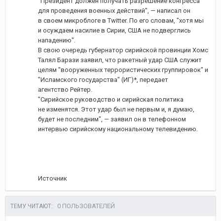
"Президент должен получать разрешение конгресса
для проведения военных действий", — написал он
в своем микроблоге в Twitter. По его словам, "хотя мы
и осуждаем насилие в Сирии, США не подверглись
нападению".
В свою очередь губернатор сирийской провинции Хомс
Талял Барази заявил, что ракетный удар США служит
целям "вооруженных террористических группировок" и
"Исламского государства" (ИГ)*, передает
агентство Рейтер.
"Сирийское руководство и сирийская политика
не изменятся. Этот удар был не первым и, я думаю,
будет не последним", — заявил он в телефонном
интервью сирийскому национальному телевидению.
Источник
0 ПОЛЬЗОВАТЕЛЕЙ
ТЕМУ ЧИТАЮТ: