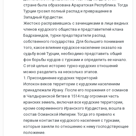
стране была образована Араратская Республика. Тогда
Турции грозил полный распад и превращение в
Западный Курдистан.
Жестоко расправившись с зачинщиками в лице видных
членов курдского общества и представителей клана
Бадрханидов, турки предотвратили распад
собственного государства. Для большего понимания
того, какое влияние курдское население оказало на
судьбу всей Турции, необходимо представить общий
фон борьбы курдов с турками и определить ее начало.
С этой целью историю турко-курдских отношений
можно разделить на несколько этапов.
1. Присоединение курдских территорий
Испокон веков территории с курдским населением
принадлежали Ирану. После его поражения от османов
в Чалдыранской битве в 1514 году огромная часть
иранских земель, включая все курдские территории,
кроме современного Иранского Курдистана, вошла в
состав Османской Империи. Тогда это привело к
первым контактам курдского населения с турками,
которые заняли по отношению к нему господствующее
положение.