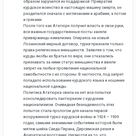
образом заручился их поддержкой. Превратив
курдское воинство в настоящую машину смерти, он
разделался сначала с англичанами и арабами, а потом
и греками.
После того как Ататюрк получил власть в свои руки,
все важные государственные посты заняли
приверженцы кемализма. Опираясь на новый
Лозаннский мирный договор, турки признали только
права религиозных меньшинств. Заявляя о том, что
курды якобы их братья по вере, они отказались
признавать за ними статус меньшинства и ввели
запрет на любые проявления национальной
самобытности с их стороны. В частности, под запрет
попадало использование курдского языка и ношение
национальной одежды.
Политика Ататюрка свела на нет все попытки
консолидировать пантюркизм с курдским
национализмом. Очевидная безнадежность этих
попыток стала прологом для начала первой
вооруженной турко-курдской войны в 1924 — 1939
годах, самыми значимыми событиями которой были
мятеж шейха Саида Пирана, Дерсимская резня и
Араратское восстание. Несмотря на то, что