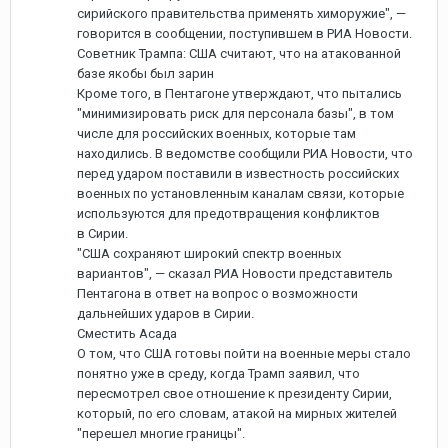
сирийского правительства применять химоружие", —
говорится в сообщении, поступившем в РИА Новости.
Советник Трампа: США считают, что на атакованной
базе якобы был зарин
Кроме того, в Пентагоне утверждают, что пытались
"минимизировать риск для персонала базы", в том
числе для российских военных, которые там
находились. В ведомстве сообщили РИА Новости, что
перед ударом поставили в известность российских
военных по установленным каналам связи, которые
используются для предотвращения конфликтов
в Сирии.
"США сохраняют широкий спектр военных
вариантов", — сказал РИА Новости представитель
Пентагона в ответ на вопрос о возможности
дальнейших ударов в Сирии.
Сместить Асада
О том, что США готовы пойти на военные меры стало
понятно уже в среду, когда Трамп заявил, что
пересмотрел свое отношение к президенту Сирии,
который, по его словам, атакой на мирных жителей
"перешел многие границы".