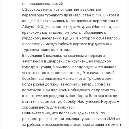
оппозиционных партий
С 2005 года начались открытые и закрытые
переговоры турецкого правительства с РПК. В итоге в
конце 2012 закончились многодневные переговоры с
Абдуллой Оджаланом, и в дни Ноуруза (Нового года по
иранскому календарю) он послал обращение к
курдскому населению Турции, в котором объявлялось
о перемирии между Рабочей партией Курдистана и
турецким правительством.
В послании Оджалана, написанном в тюрьме и
зачитанном в Диярбакыре, крупнейшем курдском
городе в Турции, значилось следующее: «Это начало
чего-то нового, а вовсе не конец. Это начало новой
борьбы национальных меньшинств. Пришло время,
когда ружья должны замолчать, теперь слово за
политикой. Пришло время объединиться против тех,
кто стремится разделить нас. Народ Востока жаждет
встать на совместную борьбу. Наступление Ноуруза —
хорошая весть для всех нас».
Примечательно, что послание Оджанала было
распространено не при помощи курдоязычных СМИ из-
за рубежа, а официальными властями страны в момент