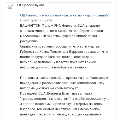
США нанесли массированный ракетный удар по авиабазе ВВС Сирии
Guest Пресс-служба
ВАШИНГТОН, 7 апр – РИА Новости. США впервые
с начала многолетнего конфликта в Сирии нанесли
массированный ракетный удар по авиабазе ВВС
республики.
Сирийские источники сообщили, что есть жертвы.
Губернатор Хомса Талаль аль-Баррази рассказал, что
после авиаудара начался пожар, пострадали
несколько человек. У властей пока нет точной
информации о числе погибших и раненых.
По данным американской стороны, на авиабазе могли
находиться и российские военные. Минобороны эту
информацию пока не комментирует.
Президент США Дональд Трамп назвал удар
"пропорциональным ответом" на якобы совершенную
4 апреля властями Сирии атаку на мирных жителей
в Идлибе. Тем самым действующий американский
президент переступил черту, которую не решался