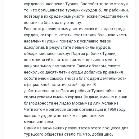
курдского населения Турции. Способствовало этому и
то, что большинство турецких курдов были рабочими,
поэтому в их среде коммунистические представления
попали на благодатную почву.
Распространение коммунистических взглядов среди
курдов, которые, кстати, составляли большую часть
населения Турции, привело к усилению левой
идеологии. В результате левые силы курдов,
объединившиеся вокруг Партии рабочих Турции,
позволили ей занять значительное число мест в
национальном парламенте. Таким образом, спустя
несколько десятилетий курды добились признания
собственной самобытности благодаря деятельности
официальной политической партии. В
действительности Партия рабочих Турции обязана
своим успехам именно курдам. Видимо, именно в знак
благодарности ее лидер Мохаммад Али Аслан на
Четвертом конгрессе своей организации в 1969 году
назвал курдов угнетенным национальным
меньшинством.
Одним из важнейших результатов этого процесса для
турецкого общества стало то, что, добившись