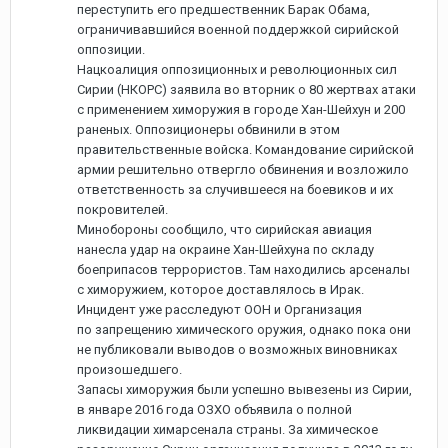
переступить его предшественник Барак Обама,
ограничивавшийся военной поддержкой сирийской
оппозиции.
Нацкоалиция оппозиционных и революционных сил
Сирии (НКОРС) заявила во вторник о 80 жертвах атаки
с применением химоружия в городе Хан-Шейхун и 200
раненых. Оппозиционеры обвинили в этом
правительственные войска. Командование сирийской
армии решительно отвергло обвинения и возложило
ответственность за случившееся на боевиков и их
покровителей.
Минобороны сообщило, что сирийская авиация
нанесла удар на окраине Хан-Шейхуна по складу
боеприпасов террористов. Там находились арсеналы
с химоружием, которое доставлялось в Ирак.
Инцидент уже расследуют ООН и Организация
по запрещению химического оружия, однако пока они
не публиковали выводов о возможных виновниках
произошедшего.
Запасы химоружия были успешно вывезены из Сирии,
в январе 2016 года ОЗХО объявила о полной
ликвидации химарсенала страны. За химическое