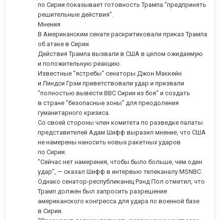
по Сирии показывает готовность Трампа "предпринять
решительные действия".
Мнения
В Американским сенате раскритиковали приказ Трампа
об атаке в Сирии
Действия Трампа вызвали в США в целом ожидаемую
и положительную реакцию.
Известные "ястребы" сенаторы Джон Маккейн
и Линдси Грэм приветствовали удар и призвали
"полностью вывести ВВС Сирии из боя" и создать
в стране "безопасные зоны" для преодоления
гуманитарного кризиса.
Со своей стороны член комитета по разведке палаты
представителей Адам Шифф выразил мнение, что США
не намерены наносить новых ракетных ударов
по Сирии.
"Сейчас нет намерения, чтобы было больше, чем один
удар", — сказал Шифф в интервью телеканалу MSNBC.
Однако сенатор-республиканец Рэнд Пол отметил, что
Трамп должен был запросить разрешение
американского конгресса для удара по военной базе
в Сирии.