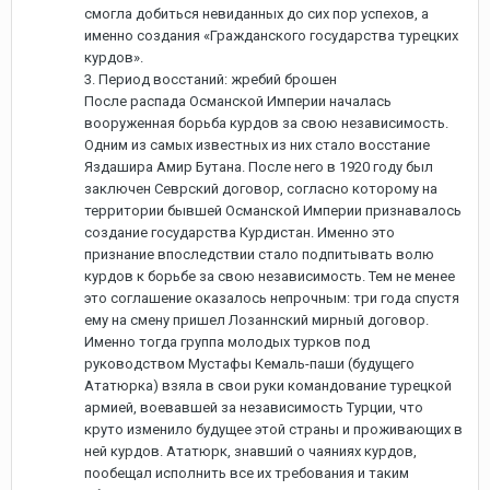
смогла добиться невиданных до сих пор успехов, а
именно создания «Гражданского государства турецких
курдов».
3. Период восстаний: жребий брошен
После распада Османской Империи началась
вооруженная борьба курдов за свою независимость.
Одним из самых известных из них стало восстание
Яздашира Амир Бутана. После него в 1920 году был
заключен Севрский договор, согласно которому на
территории бывшей Османской Империи признавалось
создание государства Курдистан. Именно это
признание впоследствии стало подпитывать волю
курдов к борьбе за свою независимость. Тем не менее
это соглашение оказалось непрочным: три года спустя
ему на смену пришел Лозаннский мирный договор.
Именно тогда группа молодых турков под
руководством Мустафы Кемаль-паши (будущего
Ататюрка) взяла в свои руки командование турецкой
армией, воевавшей за независимость Турции, что
круто изменило будущее этой страны и проживающих в
ней курдов. Ататюрк, знавший о чаяниях курдов,
пообещал исполнить все их требования и таким