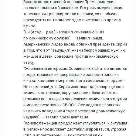
Вскоре после военной операции Трамп выступил
со специальным обращением. Его речь американские
телеканалы транслировали в записи, хотя обычно
президенты по таким поводам выступали в прямом
эфире.
"Он (Асад — ред.) нарушил конвенцию ООН
по химическому оружию", — заявил Трамп.
Американский лидер вновь обвинил президента Сирии
в том, что тот "задушил" жизни беспомощных мужчин,
женщин и детей, совершив против них химическую
атаку.
"Жизненным интересам Соединенных Штатов является
предотвращение и сдерживание распространения
и использования смертоносного химического оружия.
Нет сомнений, что Сирия использовала запрещенное
химическое оружие, нарушив свои обязательства
в рамках конвенции о запрещении химического оружия
и многие резолюции СБ ООН. Все недавние попытки
изменить поведение Асада потерпели драматическую
неудачу", — заявил президент США.
"Кризис беженцев продолжает углубляться, и ситуация
в регионе продолжает дестабилизироваться, угрожая
США и их партнерам", — констатировал он.