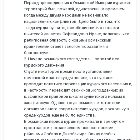
Период присоединения к Османской Империи курдских
территорий был, пожалуй, единственным временем,
когда между двумя народами не возникало
национальных конфликтов. Дело было в том, что
тогда курды-сунниты, освободившись от власти
шиитской династии Сефевидов в Иране, полагали, что
религиозная близость с новыми османскими
правителями станет залогом их развития и
благополучия.
2. Начало османского господства — золотой век
курдского движения
Спустя некоторое время после установления
османской власти курды поняли, что султаны
проводят политику тюркизации курдского населения и,
в частности, переводят своих новых подданных из
шафиитской правовой школы суннитского ислама в
ханафитскую. Однако тогда османы не встретили
организованного сопротивления курдов, поскольку в
среде курдов еще не было единства.
В османский период курды проживали в замкнутом
пространстве, ограниченном высокогорными
районами Эрбиля и Диярбакыра. Ввиду особых