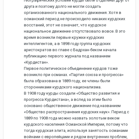
географических условий курды были отдалены друг от
друга и поэтому долго не могли создать
организованного национального движения. Хотя в
османский период не происходило никаких курдских
восстаний, этот не означает, что курдское
национальное движение отсутствовало вовсе. В это
время возникли первые кружки курдских
интеллигентов, а в 1898 году группа курдских
аристократов во главе с Бадрхан-беком начала
публикацию первого журнала под названием
«Курдистан».
Первое политическое объединение курдов тоже
возникло при османах. «Партия союза и прогресса»
была образована в 1889 году, ее члены были
сторонниками курдского национализма.
В 1908 году курды создали «Общество развития и
прогресса Курдистана», а вслед за этим было
основано общественное движение под названием
«Общество распространения курдских наук». Период с
1889 по 1908 года можно назвать золотым веком
курдского населения Османской Империи, потому что
тогда курдская элита, используя занятость османами
войнами с европейцами и рядом внутренних проблем,