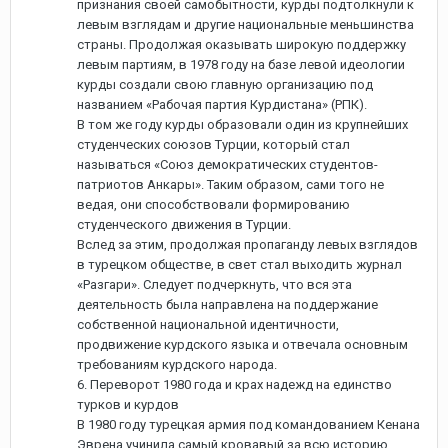
признания своей самобытности, курды подтолкнули к
левым взглядам и другие национальные меньшинства
страны. Продолжая оказывать широкую поддержку
левым партиям, в 1978 году на базе левой идеологии
курды создали свою главную организацию под
названием «Рабочая партия Курдистана» (РПК).
В том же году курды образовали один из крупнейших
студенческих союзов Турции, который стал
называться «Союз демократических студентов-
патриотов Анкары». Таким образом, сами того не
ведая, они способствовали формированию
студенческого движения в Турции.
Вслед за этим, продолжая пропаганду левых взглядов
в турецком обществе, в свет стал выходить журнал
«Разгари». Следует подчеркнуть, что вся эта
деятельность была направлена на поддержание
собственной национальной идентичности,
продвижение курдского языка и отвечала основным
требованиям курдского народа.
6. Переворот 1980 года и крах надежд на единство
турков и курдов
В 1980 году турецкая армия под командованием Кенана
Эврена учинила самый кровавый за всю историю