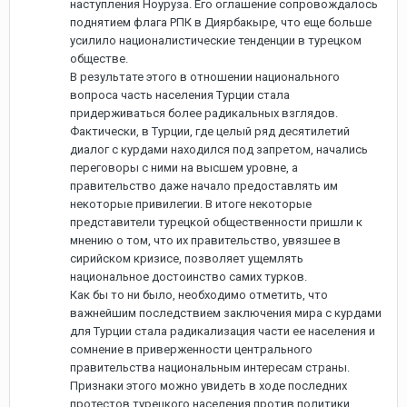
наступления Ноуруза. Его оглашение сопровождалось
поднятием флага РПК в Диярбакыре, что еще больше
усилило националистические тенденции в турецком
обществе.
В результате этого в отношении национального
вопроса часть населения Турции стала
придерживаться более радикальных взглядов.
Фактически, в Турции, где целый ряд десятилетий
диалог с курдами находился под запретом, начались
переговоры с ними на высшем уровне, а
правительство даже начало предоставлять им
некоторые привилегии. В итоге некоторые
представители турецкой общественности пришли к
мнению о том, что их правительство, увязшее в
сирийском кризисе, позволяет ущемлять
национальное достоинство самих турков.
Как бы то ни было, необходимо отметить, что
важнейшим последствием заключения мира с курдами
для Турции стала радикализация части ее населения и
сомнение в приверженности центрального
правительства национальным интересам страны.
Признаки этого можно увидеть в ходе последних
протестов турецкого населения против политики