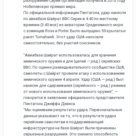
разоружение Сирии организация получила в 2013 году
Нобелевскую премию мира.
По официальной информации Пентагона, удар нанесли
по авиабазе Шайрат ВВС Сирии в 4.40 по местному
времени (3.40 мск) из акватории Средиземного моря
с эсминцев Ross и Porter. Было выпущено 59 крылатых
ракет Tomahawk. Этот удар США наносили
самостоятельно, без участия союзников.
"Авиабаза Шайрат использовалась для хранения
химического оружия и для (целей — ред.) сирийских
ВВС. По оценке разведывательного сообщества США,
самолеты с Шайрат провели атаку с использованием
химического оружия 4 апреля. Удар (США — ред.) был
нанесен для сдерживания (сирийского — ред.) режима
от нового использования химического оружия", —
говорится в заявлении официального представителя
Пентагона Джеффа Дэвиса.
"Мы оцениваем результаты удара. Первоначальные
данные указывают на то, что в результате удара
сирийским самолетам и поддерживающей
инфраструктуре на базе Шайрат были причинены
серьезные разрушения. Это снизило способность