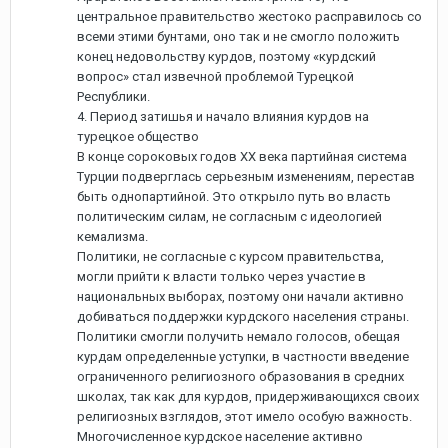
центральное правительство жестоко расправилось со
всеми этими бунтами, оно так и не смогло положить
конец недовольству курдов, поэтому «курдский
вопрос» стал извечной проблемой Турецкой
Республики.
4. Период затишья и начало влияния курдов на
турецкое общество
В конце сороковых годов ХХ века партийная система
Турции подверглась серьезным изменениям, перестав
быть однопартийной. Это открыло путь во власть
политическим силам, не согласным с идеологией
кемализма.
Политики, не согласные с курсом правительства,
могли прийти к власти только через участие в
национальных выборах, поэтому они начали активно
добиваться поддержки курдского населения страны.
Политики смогли получить немало голосов, обещая
курдам определенные уступки, в частности введение
ограниченного религиозного образования в средних
школах, так как для курдов, придерживающихся своих
религиозных взглядов, этот имело особую важность.
Многочисленное курдское население активно