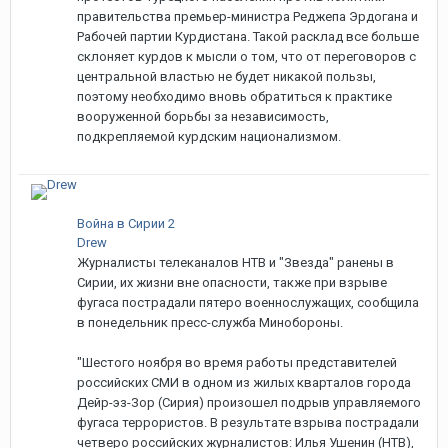
правительства премьер-министра Реджепа Эрдогана и
Рабочей партии Курдистана. Такой расклад все больше
склоняет курдов к мысли о том, что от переговоров с
центральной властью не будет никакой пользы,
поэтому необходимо вновь обратиться к практике
вооруженной борьбы за независимость,
подкрепляемой курдским национализмом.
Война в Сирии 2
Drew
Журналисты телеканалов НТВ и "Звезда" ранены в
Сирии, их жизни вне опасности, также при взрыве
фугаса пострадали пятеро военнослужащих, сообщила
в понедельник пресс-служба Минобороны.
"Шестого ноября во время работы представителей
российских СМИ в одном из жилых кварталов города
Дейр-эз-Зор (Сирия) произошел подрыв управляемого
фугаса террористов. В результате взрыва пострадали
четверо российских журналистов: Илья Ушенин (НТВ),