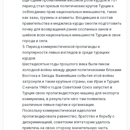
Еще одним проявлением весомой роли курдов в тот
период стал призыв политических кругов Турции к
соблюдению прав национальных меньшинств, таких
как зазы, грузины и алавиты. Входившие в состав
правительства и меджлиса курды смогли подготовить
почву для возвращения ранее сосланных ханов и
шейхов всех национальных меньшинств Турции в свои
города и села.
5. Период коммунистической пропаганды и
популярности левых взглядов в среде турецких
курдов
Шестидесятые годы прошлого века были пиком
холодной войны между двумя политическими блоками
Востока и Запада. Важнейшие события этой войны
затронули и такие крупные страны, как Иран и Турция.
С начала 1960-х годов Советский Союз запустил в
Турции свою пропагандистскую машину для экспорта
коммунизма, в результате чего там появились
различные левые партии и организации.
Поскольку коммунистическая идеология
пропагандировала равенство, братство и борьбу с
дискриминацией, советским агитаторам удалось
привлечь на свою сторону значительную часть