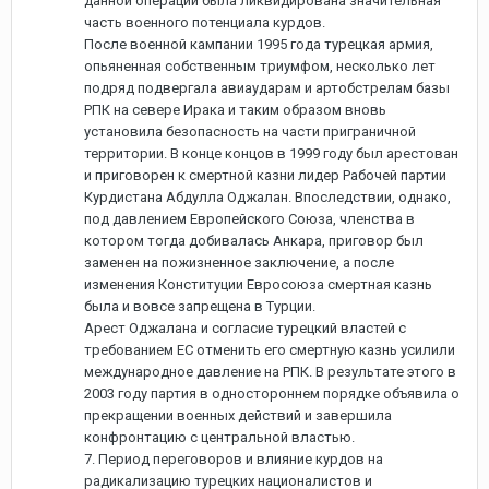
данной операции была ликвидирована значительная
часть военного потенциала курдов.
После военной кампании 1995 года турецкая армия,
опьяненная собственным триумфом, несколько лет
подряд подвергала авиаударам и артобстрелам базы
РПК на севере Ирака и таким образом вновь
установила безопасность на части приграничной
территории. В конце концов в 1999 году был арестован
и приговорен к смертной казни лидер Рабочей партии
Курдистана Абдулла Оджалан. Впоследствии, однако,
под давлением Европейского Союза, членства в
котором тогда добивалась Анкара, приговор был
заменен на пожизненное заключение, а после
изменения Конституции Евросоюза смертная казнь
была и вовсе запрещена в Турции.
Арест Оджалана и согласие турецкий властей с
требованием ЕС отменить его смертную казнь усилили
международное давление на РПК. В результате этого в
2003 году партия в одностороннем порядке объявила о
прекращении военных действий и завершила
конфронтацию с центральной властью.
7. Период переговоров и влияние курдов на
радикализацию турецких националистов и