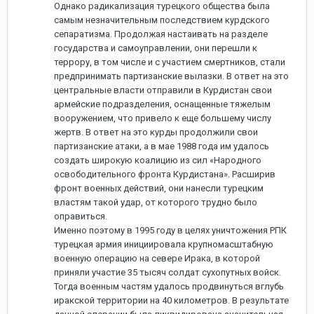
Однако радикализация турецкого общества была
самым незначительным последствием курдского
сепаратизма. Продолжая настаивать на разделе
государства и самоуправлении, они перешли к
террору, в том числе и с участием смертников, стали
предпринимать партизанские вылазки. В ответ на это
центральные власти отправили в Курдистан свои
армейские подразделения, оснащенные тяжелым
вооружением, что привело к еще большему числу
жертв. В ответ на это курды продолжили свои
партизанские атаки, а в мае 1988 года им удалось
создать широкую коалицию из сил «Народного
освободительного фронта Курдистана». Расширив
фронт военных действий, они нанесли турецким
властям такой удар, от которого трудно было
оправиться.
Именно поэтому в 1995 году в целях уничтожения РПК
турецкая армия инициировала крупномасштабную
военную операцию на севере Ирака, в которой
приняли участие 35 тысяч солдат сухопутных войск.
Тогда военным частям удалось продвинуться вглубь
иракской территории на 40 километров. В результате