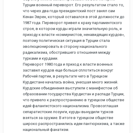
Турции военный переворот. Его результатом стало то,
что через два года президентский пост занял сам
Кенан Эврен, который оставался в этой должности до
1987 года. Переворот привел к краху парламентского
строя, в котором курды играли значительную роль, и
приходу к власти «коммунистов, ненавидящих курдов»,
поэтому политическая ситуация в Турции стала
эволюционировать в сторону национального
радикализма, обострившего отношения между
турками и курдами.
Переворот 1980 года и приход к власти военных
заставил курдов еще больше сплотиться вокруг
Рабочей партии, в результате чего в Турецком
Курдистане началась война, унесшая много жизней.
Курдские объединения выступили с манифестом об
образовании государства Курдистан и распаде Турции,
что привело к распространению в турецком обществе
идей фалангистского национализма. Провозглашая
сепаратистские лозунги, курды вынудили турков
взяться за оружие. В итоге в турецком обществе
широко распространились идеи пантюркизма, а также
национальный фанатизм.