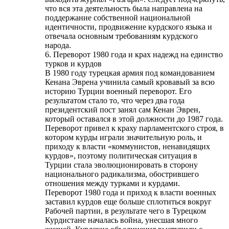
что вся эта деятельность была направлена на
поддержание собственной национальной
идентичности, продвижение курдского языка и
отвечала основным требованиям курдского
народа.
6. Переворот 1980 года и крах надежд на единство
турков и курдов
В 1980 году турецкая армия под командованием
Кенана Эврена учинила самый кровавый за всю
историю Турции военный переворот. Его
результатом стало то, что через два года
президентский пост занял сам Кенан Эврен,
который оставался в этой должности до 1987 года.
Переворот привел к краху парламентского строя, в
котором курды играли значительную роль, и
приходу к власти «коммунистов, ненавидящих
курдов», поэтому политическая ситуация в
Турции стала эволюционировать в сторону
национального радикализма, обострившего
отношения между турками и курдами.
Переворот 1980 года и приход к власти военных
заставил курдов еще больше сплотиться вокруг
Рабочей партии, в результате чего в Турецком
Курдистане началась война, унесшая много