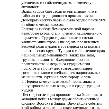
увеличило их собственную экономическую
активность.
Вклад курдов был столь значительным, что в
районах их традиционного проживания за
Демократическую партию было отдано почти 90%
от общего числа голосов.
Благодаря победе Демократической партии
некоторые курды стали членами национального
парламента Турции и даже вошли в состав
кабинета министров. Еще одним проявлением
весомой роли курдов в тот период стал призыв
политических кругов Турции к соблюдению прав
национальных меньшинств, таких как зазы,
грузины и алавиты. Входившие в состав
правительства и меджлиса курды смогли
подготовить почву для возвращения ранее
сосланных ханов и шейхов всех национальных
меньшинств Турции в свои города и села.
5. Период коммунистической пропаганды и
популярности левых взглядов в среде турецких
курдов
Шестидесятые годы прошлого века были пиком
холодной войны между двумя политическими
блоками Востока и Запада. Важнейшие события
этой войны затронули и такие крупные страны,