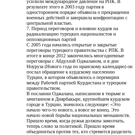
усилили международное давление на РПК. В
результате этого в 2003 году партия в
одностороннем порядке объявила о прекращении
военных действий и завершила конфронтацию с
центральной властью.
7. Период переговоров и влияние курдов на
радикализацию турецких националистов и
оппозиционных партий
С 2005 года начались открытые и закрытые
переговоры турецкого правительства с РПК. В
итоге в конце 2012 закончились многодневные
переговоры с Абдуллой Оджаланом, и в дни
Ноуруза (Нового года по иранскому календарю) он
послал обращение к курдскому населению
Турции, в котором объявлялось о перемирии
между Рабочей партией Курдистана и турецким
правительством.
В послании Оджалана, написанном в тюрьме и
зачитанном в Диярбакыре, крупнейшем курдском
городе в Турции, значилось следующее: «Это
начало чего-то нового, а вовсе не конец. Это
начало новой борьбы национальных меньшинств.
Пришло время, когда ружья должны замолчать,
теперь слово за политикой. Пришло время
объединиться против тех, кто стремится разделить