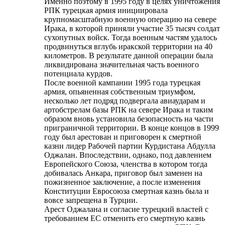
Именно поэтому в 1995 году в целях уничтожения
РПК турецкая армия инициировала
крупномасштабную военную операцию на севере
Ирака, в которой приняли участие 35 тысяч солдат
сухопутных войск. Тогда военным частям удалось
продвинуться вглубь иракской территории на 40
километров. В результате данной операции была
ликвидирована значительная часть военного
потенциала курдов.
После военной кампании 1995 года турецкая
армия, опьяненная собственным триумфом,
несколько лет подряд подвергала авиаударам и
артобстрелам базы РПК на севере Ирака и таким
образом вновь установила безопасность на части
приграничной территории. В конце концов в 1999
году был арестован и приговорен к смертной
казни лидер Рабочей партии Курдистана Абдулла
Оджалан. Впоследствии, однако, под давлением
Европейского Союза, членства в котором тогда
добивалась Анкара, приговор был заменен на
пожизненное заключение, а после изменения
Конституции Евросоюза смертная казнь была и
вовсе запрещена в Турции.
Арест Оджалана и согласие турецкий властей с
требованием ЕС отменить его смертную казнь