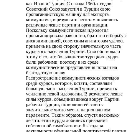
как Иран и Турция. С начала 1960-х годов
Советский Союз запустил в Турции свою
пропагандистскую машину для экспорта
коммунизма, в результате чего там появились
различные левые партии и организации.
Поскольку коммунистическая идеология
пропагандировала равенство, братство и борьбу с
дискриминацией, советским агитаторам удалось
привлечь на свою сторону значительную часть
курдского населения Турции. Способствовало
этому и то, что большинство турецких курдов
были рабочими, поэтому в их среде
коммунистические представления попали на
благодатную почву.
Распространение коммунистических взглядов
среди курдов, которые, кстати, составляли
большую часть населения Турции, привело к
усилению левой идеологии. В результате левые
силы курдов, объединившиеся вокруг Партии
рабочих Турции, позволили ей занять
значительное число мест в национальном
парламенте. Таким образом, спустя несколько
десятилетий курды добились признания
собственной самобытности благодаря
деятельности официальной политической партии.