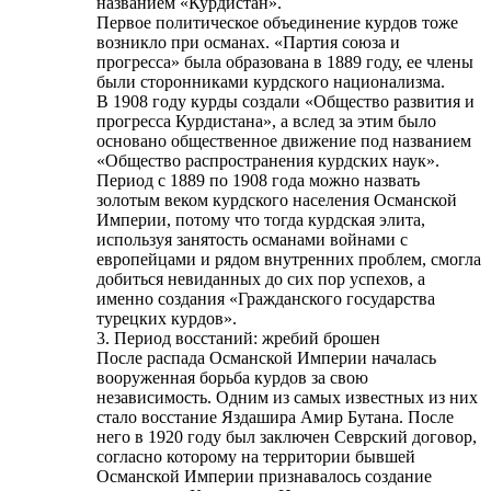
названием «Курдистан».
Первое политическое объединение курдов тоже
возникло при османах. «Партия союза и
прогресса» была образована в 1889 году, ее члены
были сторонниками курдского национализма.
В 1908 году курды создали «Общество развития и
прогресса Курдистана», а вслед за этим было
основано общественное движение под названием
«Общество распространения курдских наук».
Период с 1889 по 1908 года можно назвать
золотым веком курдского населения Османской
Империи, потому что тогда курдская элита,
используя занятость османами войнами с
европейцами и рядом внутренних проблем, смогла
добиться невиданных до сих пор успехов, а
именно создания «Гражданского государства
турецких курдов».
3. Период восстаний: жребий брошен
После распада Османской Империи началась
вооруженная борьба курдов за свою
независимость. Одним из самых известных из них
стало восстание Яздашира Амир Бутана. После
него в 1920 году был заключен Севрский договор,
согласно которому на территории бывшей
Османской Империи признавалось создание