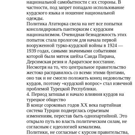
национальной самобытности с их стороны. В
частности, под запрет попадало использование
курдского языка и ношение национальной
одежды.
Политика Ататюрка свела на нет все попытки
консолидировать пантюркизм с курдским
национализмом. Очевидная безнадежность этих
попыток стала прологом для начала первой
вооруженной турко-курдской войны в 1924 —
1939 годах, самыми значимыми событиями
которой были мятеж шейха Саида Пирана,
Дерсимская резня и Араратское восстание.
Несмотря на то, что центральное правительство
жестоко расправилось со всеми этими бунтами,
оно так и не смогло положить конец недовольству
курдов, поэтому «курдский вопрос» стал извечной
проблемой Турецкой Республики.
4. Период затишья и начало влияния курдов на
турецкое общество
В конце сороковых годов ХХ века партийная
система Турции подверглась серьезным
изменениям, перестав быть однопартийной. Это
открыло путь во власть политическим силам, не
согласным с идеологией кемализма.
Политики, не согласные с курсом правительства,