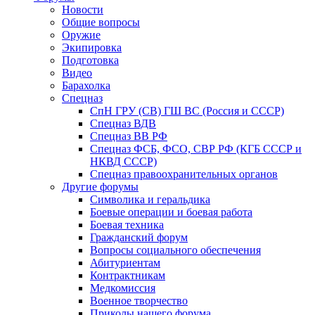
Новости
Общие вопросы
Оружие
Экипировка
Подготовка
Видео
Барахолка
Спецназ
СпН ГРУ (СВ) ГШ ВС (Россия и СССР)
Спецназ ВДВ
Спецназ ВВ РФ
Спецназ ФСБ, ФСО, СВР РФ (КГБ СССР и
НКВД СССР)
Спецназ правоохранительных органов
Другие форумы
Символика и геральдика
Боевые операции и боевая работа
Боевая техника
Гражданский форум
Вопросы социального обеспечения
Абитуриентам
Контрактникам
Медкомиссия
Военное творчество
Приколы нашего форума