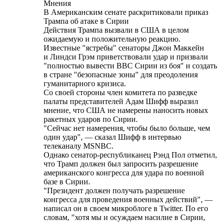
Мнения
В Американским сенате раскритиковали приказ
Трампа об атаке в Сирии
Действия Трампа вызвали в США в целом
ожидаемую и положительную реакцию.
Известные "ястребы" сенаторы Джон Маккейн
и Линдси Грэм приветствовали удар и призвали
"полностью вывести ВВС Сирии из боя" и создать
в стране "безопасные зоны" для преодоления
гуманитарного кризиса.
Со своей стороны член комитета по разведке
палаты представителей Адам Шифф выразил
мнение, что США не намерены наносить новых
ракетных ударов по Сирии.
"Сейчас нет намерения, чтобы было больше, чем
один удар", — сказал Шифф в интервью
телеканалу MSNBC.
Однако сенатор-республиканец Рэнд Пол отметил,
что Трамп должен был запросить разрешение
американского конгресса для удара по военной
базе в Сирии.
"Президент должен получать разрешение
конгресса для проведения военных действий", —
написал он в своем микроблоге в Twitter. По его
словам, "хотя мы и осуждаем насилие в Сирии,