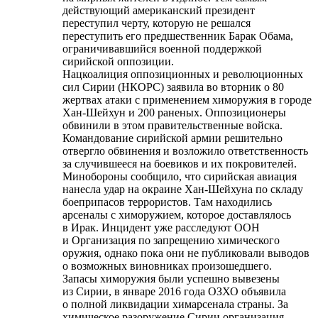
действующий американский президент
переступил черту, которую не решался
переступить его предшественник Барак Обама,
ограничивавшийся военной поддержкой
сирийской оппозиции.
Нацкоалиция оппозиционных и революционных
сил Сирии (НКОРС) заявила во вторник о 80
жертвах атаки с применением химоружия в городе
Хан-Шейхун и 200 раненых. Оппозиционеры
обвинили в этом правительственные войска.
Командование сирийской армии решительно
отвергло обвинения и возложило ответственность
за случившееся на боевиков и их покровителей.
Минобороны сообщило, что сирийская авиация
нанесла удар на окраине Хан-Шейхуна по складу
боеприпасов террористов. Там находились
арсеналы с химоружием, которое доставлялось
в Ирак. Инцидент уже расследуют ООН
и Организация по запрещению химического
оружия, однако пока они не публиковали выводов
о возможных виновниках произошедшего.
Запасы химоружия были успешно вывезены
из Сирии, в январе 2016 года ОЗХО объявила
о полной ликвидации химарсенала страны. За
химическое разоружение Сирии организация