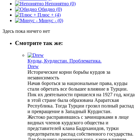
Непонятно
(0)
Обидно
(0)
Плюс +
(4)
Минус -
(0)
Здесь пока ничего нет
Смотрите так же:
Курды, Курдистан. Проблематика.
Drew
Исторические корни борьбы курдов за
независимость
Начав бороться за национальные права, курды
стали обретать все большее влияние в Турции.
Пик их деятельности пришелся на 1927 год, когда
в этой стране была образована Араратская
Республика. Тогда Турции грозил полный распад
и превращение в Западный Курдистан.
Жестоко расправившись с зачинщиками в лице
видных членов курдского общества и
представителей клана Бадрханидов, турки
предотвратили распад собственного государства.
Для большего понимания того, какое влияние