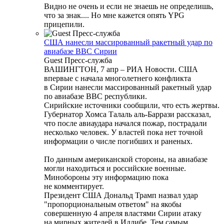
Видно не очень и если не знаешь не определишь,
что за знак.... Но мне кажется опять YPG
прицепили.
США нанесли массированный ракетный удар по
авиабазе ВВС Сирии
Guest Пресс-служба
ВАШИНГТОН, 7 апр – РИА Новости. США
впервые с начала многолетнего конфликта
в Сирии нанесли массированный ракетный удар
по авиабазе ВВС республики.
Сирийские источники сообщили, что есть жертвы.
Губернатор Хомса Талаль аль-Баррази рассказал,
что после авиаудара начался пожар, пострадали
несколько человек. У властей пока нет точной
информации о числе погибших и раненых.
По данным американской стороны, на авиабазе
могли находиться и российские военные.
Минобороны эту информацию пока
не комментирует.
Президент США Дональд Трамп назвал удар
"пропорциональным ответом" на якобы
совершенную 4 апреля властями Сирии атаку
на мирных жителей в Идлибе. Тем самым