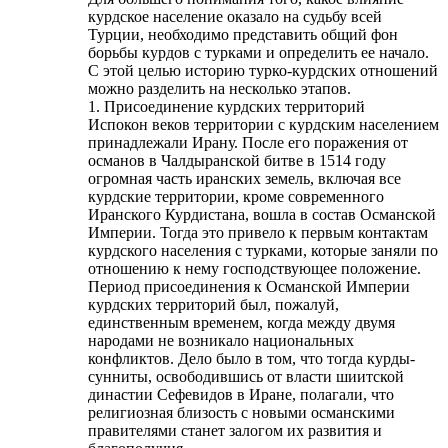
курдское население оказало на судьбу всей
Турции, необходимо представить общий фон
борьбы курдов с турками и определить ее начало.
С этой целью историю турко-курдских отношений
можно разделить на несколько этапов.
1. Присоединение курдских территорий
Испокон веков территории с курдским населением
принадлежали Ирану. После его поражения от
османов в Чалдыранской битве в 1514 году
огромная часть иранских земель, включая все
курдские территории, кроме современного
Иранского Курдистана, вошла в состав Османской
Империи. Тогда это привело к первым контактам
курдского населения с турками, которые заняли по
отношению к нему господствующее положение.
Период присоединения к Османской Империи
курдских территорий был, пожалуй,
единственным временем, когда между двумя
народами не возникало национальных
конфликтов. Дело было в том, что тогда курды-
сунниты, освободившись от власти шиитской
династии Сефевидов в Иране, полагали, что
религиозная близость с новыми османскими
правителями станет залогом их развития и