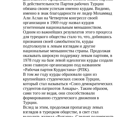
В действительности Партия рабочих Турции
обязана своим успехам именно курдам. Видимо,
именно в знак благодарности ее лидер Мохаммад
Али Аслан на Четвертом конгрессе своей
организации в 1969 году назвал курдов
угнетенным национальным меньшинством.
Одним из важнейших результатов этого процесса
для турецкого общества стало то, что, добившись
признания своей самобытности, курды
подтолкнули к левым взглядам и другие
национальные меньшинства страны. Продолжая
оказывать широкую поддержку левым партиям, в
1978 году на базе левой идеологии курды создали
свою главную организацию под названием
«Рабочая партия Курдистана» (РПК).
В том же году курды образовали один из
крупнейших студенческих союзов Турции,
который стал называться «Союз демократических
студентов-патриотов Анкары». Таким образом,
сами того не ведая, они способствовали
формированию студенческого движения в
Турции.
Вслед за этим, продолжая пропаганду левых
взглядов в турецком обществе, в свет стал
выходить журнал «Разгари». Следует подчеркнуть,