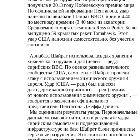
получила в 2013 году Нобелевскую премию мира.
По официальной информации Пентагона, удар
нанесли по авиабазе Шайрат ВВС Сирии в 4.40
по местному времени (3.40 мск) из акватории
Средиземного моря с эсминцев Ross и Porter. Было
выпущено 59 крылатых ракет Tomahawk. Этот
удар США наносили самостоятельно, без участия
союзников.
"Авиабаза Шайрат использовалась для хранения
химического оружия и для (целей — ред.)
сирийских ВВС. По оценке разведывательного
сообщества США, самолеты с Шайрат провели
атаку с использованием химического оружия 4
апреля. Удар (США — ред.) был нанесен
для сдерживания (сирийского — ред.) режима
от нового использования химического оружия", —
говорится в заявлении официального
представителя Пентагона Джеффа Дэвиса.
"Мы оцениваем результаты удара. Первоначальные
данные указывают на то, что в результате удара
сирийским самолетам и поддерживающей
инфраструктуре на базе Шайрат были причинены
серьезные разрушения. Это снизило способность