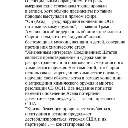
со специальным обращением. Его речь
американские телеканалы транслировали
в записи, хотя обычно президенты по таким
поводам выступали в прямом эфире.
"Он (Асад — ред.) нарушил конвенцию ООН
по химическому оружию", — заявил Трамп.
Американский лидер вновь обвинил президента
Сирии в том, что тот "задушил" жизни
беспомощных мужчин, женщин и детей, совершив
против них химическую атаку.
"Жизненным интересам Соединенных Штатов
является предотвращение и сдерживание
распространения и использования смертоносного
химического оружия. Нет сомнений, что Сирия
использовала запрещенное химическое оружие,
нарушив свои обязательства в рамках конвенции
о запрещении химического оружия и многие
резолюции СБ ООН. Все недавние попытки
изменить поведение Асада потерпели
драматическую неудачу", — заявил президент
США.
"Кризис беженцев продолжает углубляться,
и ситуация в регионе продолжает
дестабилизироваться, угрожая США и их
партнерам", — констатировал он.