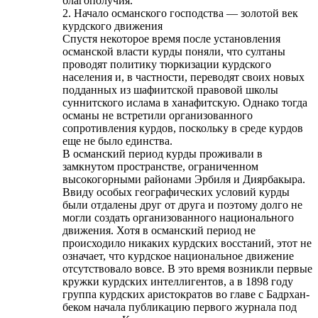
благополучия.
2. Начало османского господства — золотой век
курдского движения
Спустя некоторое время после установления
османской власти курды поняли, что султаны
проводят политику тюркизации курдского
населения и, в частности, переводят своих новых
подданных из шафиитской правовой школы
суннитского ислама в ханафитскую. Однако тогда
османы не встретили организованного
сопротивления курдов, поскольку в среде курдов
еще не было единства.
В османский период курды проживали в
замкнутом пространстве, ограниченном
высокогорными районами Эрбиля и Диярбакыра.
Ввиду особых географических условий курды
были отдалены друг от друга и поэтому долго не
могли создать организованного национального
движения. Хотя в османский период не
происходило никаких курдских восстаний, этот не
означает, что курдское национальное движение
отсутствовало вовсе. В это время возникли первые
кружки курдских интеллигентов, а в 1898 году
группа курдских аристократов во главе с Бадрхан-
беком начала публикацию первого журнала под