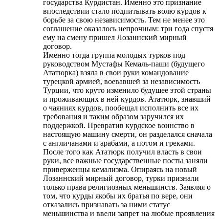
государства Курдистан. Именно это признание
впоследствии стало подпитывать волю курдов к
борьбе за свою независимость. Тем не менее это
соглашение оказалось непрочным: три года спустя
ему на смену пришел Лозаннский мирный
договор.
Именно тогда группа молодых турков под
руководством Мустафы Кемаль-паши (будущего
Ататюрка) взяла в свои руки командование
турецкой армией, воевавшей за независимость
Турции, что круто изменило будущее этой страны
и проживающих в ней курдов. Ататюрк, знавший
о чаяниях курдов, пообещал исполнить все их
требования и таким образом заручился их
поддержкой. Превратив курдское воинство в
настоящую машину смерти, он разделался сначала
с англичанами и арабами, а потом и греками.
После того как Ататюрк получил власть в свои
руки, все важные государственные посты заняли
приверженцы кемализма. Опираясь на новый
Лозаннский мирный договор, турки признали
только права религиозных меньшинств. Заявляя о
том, что курды якобы их братья по вере, они
отказались признавать за ними статус
меньшинства и ввели запрет на любые проявления