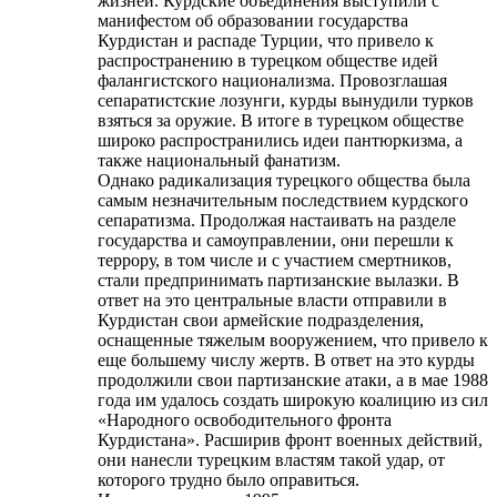
жизней. Курдские объединения выступили с
манифестом об образовании государства
Курдистан и распаде Турции, что привело к
распространению в турецком обществе идей
фалангистского национализма. Провозглашая
сепаратистские лозунги, курды вынудили турков
взяться за оружие. В итоге в турецком обществе
широко распространились идеи пантюркизма, а
также национальный фанатизм.
Однако радикализация турецкого общества была
самым незначительным последствием курдского
сепаратизма. Продолжая настаивать на разделе
государства и самоуправлении, они перешли к
террору, в том числе и с участием смертников,
стали предпринимать партизанские вылазки. В
ответ на это центральные власти отправили в
Курдистан свои армейские подразделения,
оснащенные тяжелым вооружением, что привело к
еще большему числу жертв. В ответ на это курды
продолжили свои партизанские атаки, а в мае 1988
года им удалось создать широкую коалицию из сил
«Народного освободительного фронта
Курдистана». Расширив фронт военных действий,
они нанесли турецким властям такой удар, от
которого трудно было оправиться.