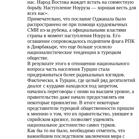
нас. Народ Востока жаждет встать на совместную
борьбу. Наступление Ноуруза — хорошая весть для
всех нас».
Примечательно, что послание Оджанала было
распространено не при помощи курдоязычных
СМИ из-за рубежа, а официальными властями
страны в момент наступления Ноуруза. Его
оглашение сопровождалось поднятием флага РПК
в Диярбакыре, что еще больше усилило
националистические тенденции в турецком
обществе.
В результате этого в отношении национального
вопроса часть населения Турции стала
придерживаться более радикальных взглядов.
Фактически, в Турции, где целый ряд десятилетий
диалог с курдами находился под запретом,
начались переговоры с ними на высшем уровне, а
правительство даже начало предоставлять им
некоторые привилегии. В итоге некоторые
представители турецкой общественности пришли
к мнению о том, что их правительство, увязшее в
сирийском кризисе, позволяет ущемлять
национальное достоинство самих турков.
Как бы то ни было, необходимо отметить, что
важнейшим последствием заключения мира с