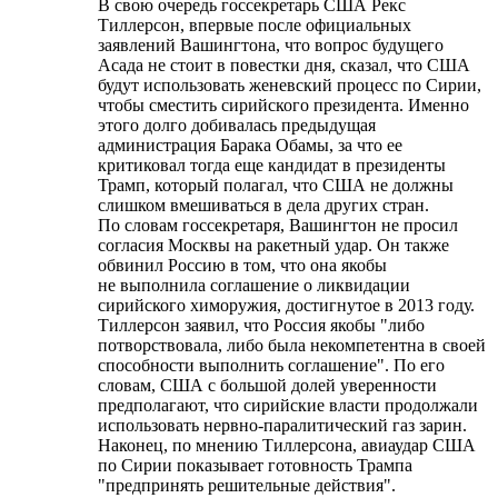
В свою очередь госсекретарь США Рекс
Тиллерсон, впервые после официальных
заявлений Вашингтона, что вопрос будущего
Асада не стоит в повестки дня, сказал, что США
будут использовать женевский процесс по Сирии,
чтобы сместить сирийского президента. Именно
этого долго добивалась предыдущая
администрация Барака Обамы, за что ее
критиковал тогда еще кандидат в президенты
Трамп, который полагал, что США не должны
слишком вмешиваться в дела других стран.
По словам госсекретаря, Вашингтон не просил
согласия Москвы на ракетный удар. Он также
обвинил Россию в том, что она якобы
не выполнила соглашение о ликвидации
сирийского химоружия, достигнутое в 2013 году.
Тиллерсон заявил, что Россия якобы "либо
потворствовала, либо была некомпетентна в своей
способности выполнить соглашение". По его
словам, США с большой долей уверенности
предполагают, что сирийские власти продолжали
использовать нервно-паралитический газ зарин.
Наконец, по мнению Тиллерсона, авиаудар США
по Сирии показывает готовность Трампа
"предпринять решительные действия".