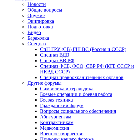
Новости
Общие вопросы
Оружие
Экипировка
Подготовка
Видео
Барахолка
Спецназ
СпН ГРУ (СВ) ГШ ВС (Россия и СССР)
Спецназ ВДВ
Спецназ ВВ РФ
Спецназ ФСБ, ФСО, СВР РФ (КГБ СССР и
НКВД СССР)
Спецназ правоохранительных органов
Другие форумы
Символика и геральдика
Боевые операции и боевая работа
Боевая техника
Гражданский форум
Вопросы социального обеспечения
Абитуриентам
Контрактникам
Медкомиссия
Военное творчество
Приколы нашего форума