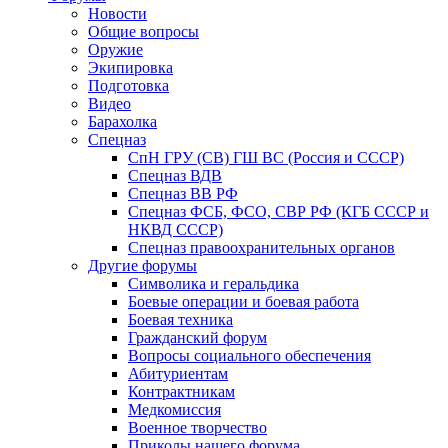
Новости
Общие вопросы
Оружие
Экипировка
Подготовка
Видео
Барахолка
Спецназ
СпН ГРУ (СВ) ГШ ВС (Россия и СССР)
Спецназ ВДВ
Спецназ ВВ РФ
Спецназ ФСБ, ФСО, СВР РФ (КГБ СССР и
НКВД СССР)
Спецназ правоохранительных органов
Другие форумы
Символика и геральдика
Боевые операции и боевая работа
Боевая техника
Гражданский форум
Вопросы социального обеспечения
Абитуриентам
Контрактникам
Медкомиссия
Военное творчество
Приколы нашего форума