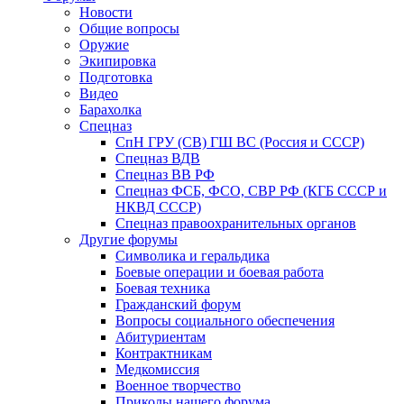
Новости
Общие вопросы
Оружие
Экипировка
Подготовка
Видео
Барахолка
Спецназ
СпН ГРУ (СВ) ГШ ВС (Россия и СССР)
Спецназ ВДВ
Спецназ ВВ РФ
Спецназ ФСБ, ФСО, СВР РФ (КГБ СССР и
НКВД СССР)
Спецназ правоохранительных органов
Другие форумы
Символика и геральдика
Боевые операции и боевая работа
Боевая техника
Гражданский форум
Вопросы социального обеспечения
Абитуриентам
Контрактникам
Медкомиссия
Военное творчество
Приколы нашего форума