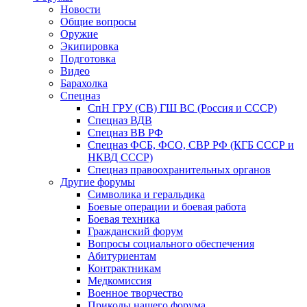
Новости
Общие вопросы
Оружие
Экипировка
Подготовка
Видео
Барахолка
Спецназ
СпН ГРУ (СВ) ГШ ВС (Россия и СССР)
Спецназ ВДВ
Спецназ ВВ РФ
Спецназ ФСБ, ФСО, СВР РФ (КГБ СССР и
НКВД СССР)
Спецназ правоохранительных органов
Другие форумы
Символика и геральдика
Боевые операции и боевая работа
Боевая техника
Гражданский форум
Вопросы социального обеспечения
Абитуриентам
Контрактникам
Медкомиссия
Военное творчество
Приколы нашего форума