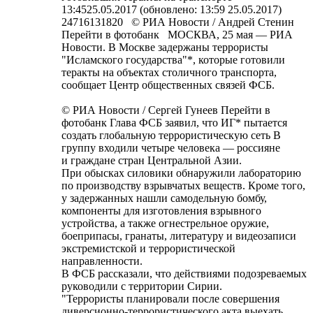
13:4525.05.2017 (обновлено: 13:59 25.05.2017)
24716131820 © РИА Новости / Андрей Стенин
Перейти в фотобанк МОСКВА, 25 мая — РИА
Новости. В Москве задержаны террористы
"Исламского государства"*, которые готовили
теракты на объектах столичного транспорта,
сообщает Центр общественных связей ФСБ.
© РИА Новости / Сергей Гунеев Перейти в
фотобанк Глава ФСБ заявил, что ИГ* пытается
создать глобальную террористическую сеть В
группу входили четыре человека — россияне
и граждане стран Центральной Азии.
При обысках силовики обнаружили лабораторию
по производству взрывчатых веществ. Кроме того,
у задержанных нашли самодельную бомбу,
компоненты для изготовления взрывного
устройства, а также огнестрельное оружие,
боеприпасы, гранаты, литературу и видеозаписи
экстремистской и террористической
направленности.
В ФСБ рассказали, что действиями подозреваемых
руководили с территории Сирии.
"Террористы планировали после совершения
диверсионно-террористического акта выехать