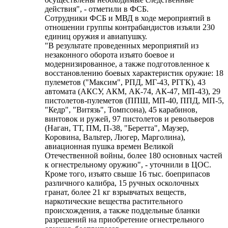
действия", - отметили в ФСБ.
Сотрудники ФСБ и МВД в ходе мероприятий в
отношении группы контрабандистов изъяли 230
единиц оружия и авиапушку.
"В результате проведенных мероприятий из
незаконного оборота изъято боевое и
модернизированное, а также подготовленное к
восстановлению боевых характеристик оружие: 18
пулеметов ("Максим", РПД, МГ-43, РГГК), 43
автомата (АКСУ, АКМ, АК-74, АК-47, МП-43), 29
пистолетов-пулеметов (ППШ, МП-40, ППД, МП-5,
"Кедр", "Витязь", Томпсона), 45 карабинов,
винтовок и ружей, 97 пистолетов и револьверов
(Наган, ТТ, ПМ, П-38, "Беретта", Маузер,
Коровина, Вальтер, Люгер, Марголина),
авиационная пушка времен Великой
Отечественной войны, более 180 основных частей
к огнестрельному оружию", - уточнили в ЦОС.
Кроме того, изъято свыше 16 тыс. боеприпасов
различного калибра, 15 ручных осколочных
гранат, более 21 кг взрывчатых веществ,
наркотические вещества растительного
происхождения, а также поддельные бланки
разрешений на приобретение огнестрельного