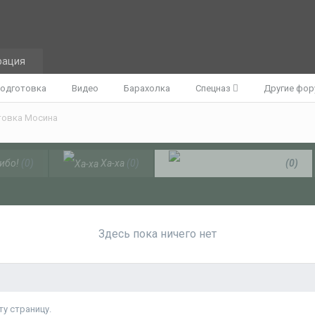
рация
одготовка
Видео
Барахолка
Спецназ
Другие фо
товка Мосина
ибо!
(0)
Ха-ха
(0)
Непонятно
(0)
Здесь пока ничего нет
у страницу.