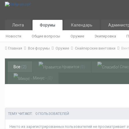
Лента
Форумы
Календарь
Админист
Новости
Общие вопросы
Оружие
Экипировка
П
Главная
Все форумы
Оружие
Снайперские винтовки
Вин
Все
(2)
Нравится
(0)
Спас
Минус -
(0)
0 ПОЛЬЗОВАТЕЛЕЙ
ТЕМУ ЧИТАЮТ:
Никто из зарегистрированных пользователей не просматривает эт