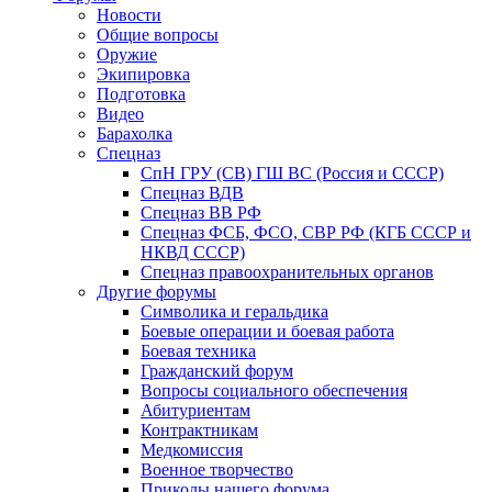
Новости
Общие вопросы
Оружие
Экипировка
Подготовка
Видео
Барахолка
Спецназ
СпН ГРУ (СВ) ГШ ВС (Россия и СССР)
Спецназ ВДВ
Спецназ ВВ РФ
Спецназ ФСБ, ФСО, СВР РФ (КГБ СССР и
НКВД СССР)
Спецназ правоохранительных органов
Другие форумы
Символика и геральдика
Боевые операции и боевая работа
Боевая техника
Гражданский форум
Вопросы социального обеспечения
Абитуриентам
Контрактникам
Медкомиссия
Военное творчество
Приколы нашего форума