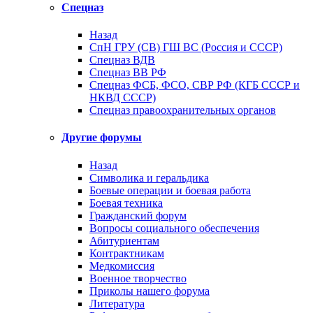
Спецназ
Назад
СпН ГРУ (СВ) ГШ ВС (Россия и СССР)
Спецназ ВДВ
Спецназ ВВ РФ
Спецназ ФСБ, ФСО, СВР РФ (КГБ СССР и
НКВД СССР)
Спецназ правоохранительных органов
Другие форумы
Назад
Символика и геральдика
Боевые операции и боевая работа
Боевая техника
Гражданский форум
Вопросы социального обеспечения
Абитуриентам
Контрактникам
Медкомиссия
Военное творчество
Приколы нашего форума
Литература