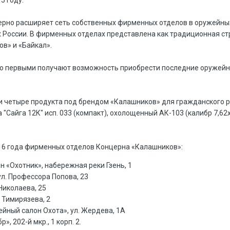
но расширяет сеть собственных фирменных отделов в оружейных 
ах России. В фирменных отделах представлена как традиционная с
ов» и «Байкал».
о первыми получают возможность приобрести последние оружейн
ли четыре продукта под брендом «Калашников» для гражданского 
Сайга 12К" исп. 033 (компакт), охолощенный АК-103 (калибр 7,62х3
16 года фирменных отделов Концерна «Калашников»:
н «Охотник», набережная реки Гзень, 1
ул. Профессора Попова, 23
 Николаева, 25
. Тимирязева, 2
йный салон Охота», ул. Жердева, 1А
», 202-й мкр., 1 корп. 2.