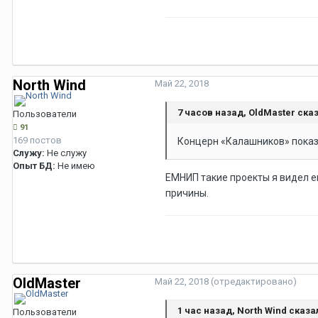
North Wind
Май 22, 2018
7 часов назад, OldMaster сказ
Пользователи
91
169 постов
Концерн «Калашников» пока
Служу:
Не служу
Опыт БД:
Не имею
ЕМНИП такие проекты я видел ещ
причины.
OldMaster
Май 22, 2018
(отредактировано)
1 час назад, North Wind сказа
Пользователи