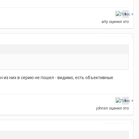
1
arty
оценил это
Пожаловаться
н из них в серию не пошел - видимо, есть объективные
1
johnsn
оценил это
Пожаловаться