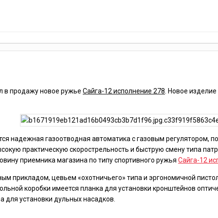
л в продажу новое ружье
Сайга-12 исполнение 278
. Новое изделие
тся надежная газоотводная автоматика с газовым регулятором, п
ысокую практическую скорострельность и быструю смену типа пат
вину приемника магазина по типу спортивного ружья
Сайга-12 ис
ым прикладом, цевьем «охотничьего» типа и эргономичной пистол
вольной коробки имеется планка для установки кронштейнов оптич
а для установки дульных насадков.