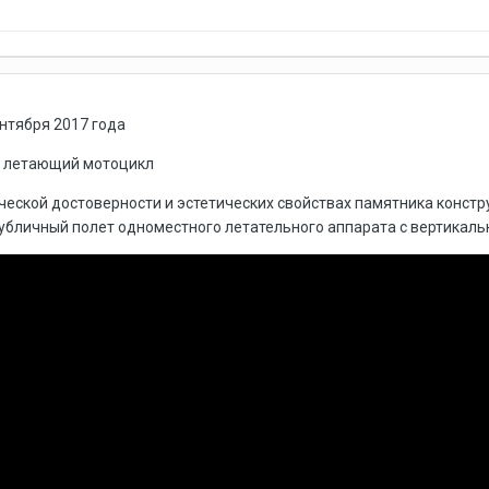
ентября 2017 года
л летающий мотоцикл
ической достоверности и эстетических свойствах памятника конс
убличный полет одноместного летательного аппарата с вертикаль