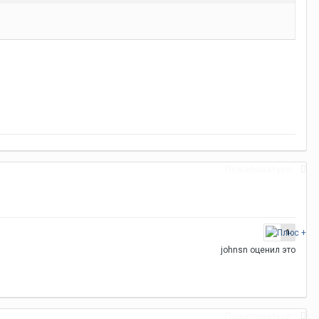
Пожаловаться
1
johnsn
оценил это
Пожаловаться