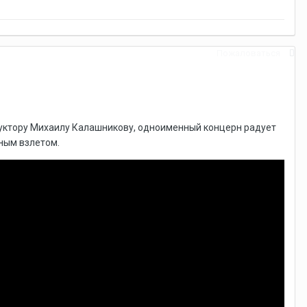
Пожаловаться
труктору Михаилу Калашникову, одноименный концерн радует
ным взлетом.