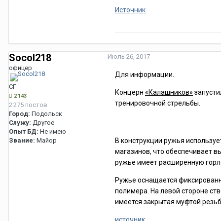
Источник
Socol218
Июль 26, 2017
офицер
Для информации.
СГ
Концерн
«Калашников»
запусти
2 143
тренировочной стрельбы.
2 275 постов
Город:
Подольск
Служу:
Другое
Опыт БД:
Не имею
Звание:
Майор
В конструкции ружья используе
магазинов, что обеспечивает в
ружье имеет расширенную горло
Ружье оснащается фиксированн
полимера. На левой стороне ст
имеется закрытая муфтой резьб
источник