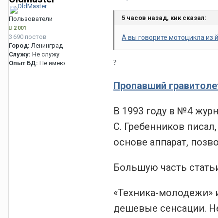
5 часов назад, кик сказал:
Пользователи
2 001
3 690 постов
А вы говорите мотоцикла из 
Город:
Ленинград
Служу:
Не служу
?
Опыт БД:
Не имею
Пропавший гравитолет
В 1993 году в №4 жур
С. Гребенников писал
основе аппарат, позв
Большую часть статьи
«Техника-молодежи» и
дешевые сенсации. Н