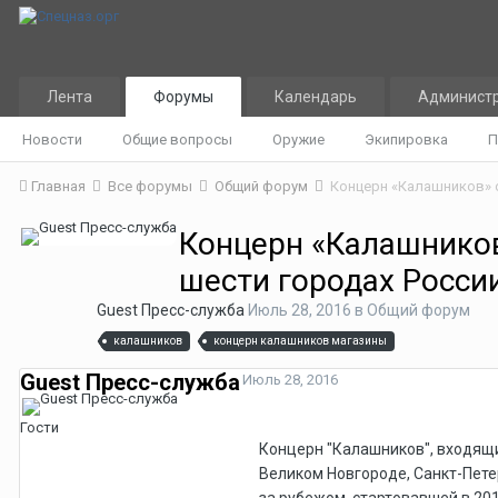
Лента
Форумы
Календарь
Админист
Новости
Общие вопросы
Оружие
Экипировка
П
Главная
Все форумы
Общий форум
Концерн «Калашников» 
Концерн «Калашнико
шести городах Росси
Guest Пресс-служба
Июль 28, 2016
в
Общий форум
калашников
концерн калашников магазины
Guest Пресс-служба
Июль 28, 2016
Гости
Концерн "Калашников", входящи
Великом Новгороде, Санкт-Петер
за рубежом, стартовавшей в 201