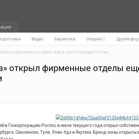
рация
одготовка
Видео
Барахолка
Спецназ
Другие фо
открыл фирменные отделы еще в шести городах России
в» открыл фирменные отделы ещ
и
й в Госкорпорацию Ростех, в июле текущего года открыл собстве
бурге, Смоленске, Туле, Улан-Удэ и Якутске. Бренд-зоны открыты 
5 году.