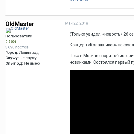
OldMaster
Май 22, 2018
(Только увидел, «новость» 26 с
Пользователи
2 001
Концерн «Калашников» показа
3 690 постов
Город:
Ленинград
Пока в Москве спорят об истор
Служу:
Не служу
новинками. Состоялся первый п
Опыт БД:
Не имею