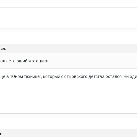
ал:
зал летающий мотоцикл
е в "Юном технике", который с отцовского детства остался. Ни оди
л: