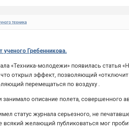
йуного техника
 ученого Гребенникова.
нала «Техника-молодежи» появилась статья «Но
, что открыл эффект, позволяющий «отключить
оляющий перемещаться по воздуху .
 занимало описание полета, совершенного авто
мел статус журнала серьезного, не печатавше
е всякий желающий публиковаться мог пробит