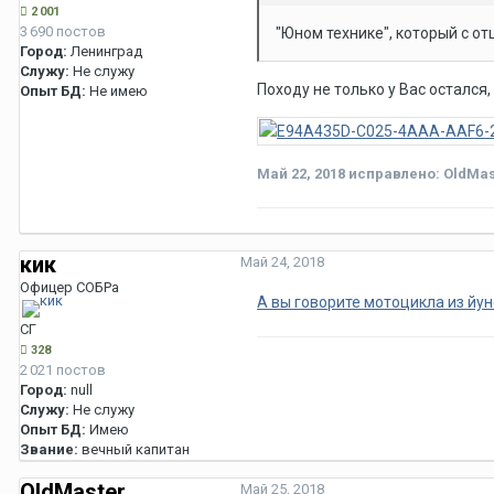
2 001
3 690 постов
"Юном технике", который с от
Город:
Ленинград
Служу:
Не служу
Походу не только у Вас остался,
Опыт БД:
Не имею
Май 22, 2018
исправлено: OldMas
кик
Май 24, 2018
Офицер СОБРа
А вы говорите мотоцикла из йун
СГ
328
2 021 постов
Город:
null
Служу:
Не служу
Опыт БД:
Имею
Звание:
вечный капитан
OldMaster
Май 25, 2018