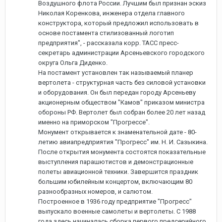
Воздушного флота России. Лучшим был признан эскиз
Николая Коренкова, инженера отдела главного
конструктора, который предложил использовать в
основе постамента стилизованный логотип
предприятия", - рассказала корр. ТАСС пресс-
секретарь администрации Арсеньевского городского
округа Ольга Диденко.
На постамент установлен так называемый планер
вертолета - структурная часть без силовой установки
и оборудования. Он был передан городу Арсеньеву
акционерным обществом "Камов" приказом министра
обороны РФ. Вертолет был собран более 20 лет назад
именно на приморском "Прогрессе".
Монумент открывается к знаменательной дате - 80-
летию авиапредприятия "Прогресс" им. Н. И. Сазыкина.
После открытия монумента состоятся показательные
выступления парашютистов и демонстрационные
полеты авиационной техники. Завершится праздник
большим юбилейным концертом, включающим 80
разнообразных номеров, и салютом.
Построенное в 1936 году предприятие "Прогресс"
выпускало военные самолеты и вертолеты. С 1988
года здесь начиналась сборка первого предсерийного