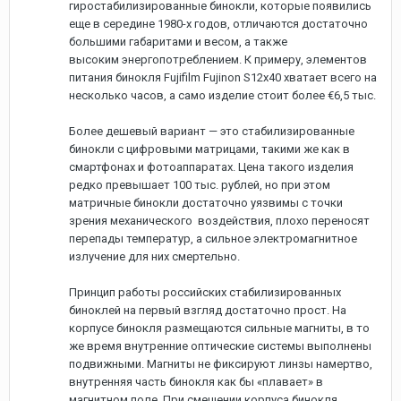
гиростабилизированные бинокли, которые появились
еще в середине 1980-х годов, отличаются достаточно
большими габаритами и весом, а также
высоким энергопотреблением. К примеру, элементов
питания бинокля Fujifilm Fujinon S12x40 хватает всего на
несколько часов, а само изделие стоит более €6,5 тыс.
Более дешевый вариант — это стабилизированные
бинокли с цифровыми матрицами, такими же как в
смартфонах и фотоаппаратах. Цена такого изделия
редко превышает 100 тыс. рублей, но при этом
матричные бинокли достаточно уязвимы с точки
зрения механического воздействия, плохо переносят
перепады температур, а сильное электромагнитное
излучение для них смертельно.
Принцип работы российских стабилизированных
биноклей на первый взгляд достаточно прост. На
корпусе бинокля размещаются сильные магниты, в то
же время внутренние оптические системы выполнены
подвижными. Магниты не фиксируют линзы намертво,
внутренняя часть бинокля как бы «плавает» в
магнитном поле. При смещении корпуса бинокля,