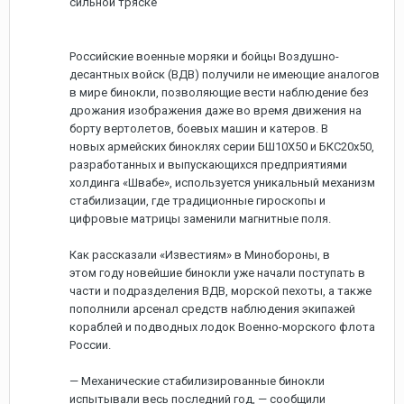
сильной тряске
Российские военные моряки и бойцы Воздушно-
десантных войск (ВДВ) получили не имеющие аналогов
в мире бинокли, позволяющие вести наблюдение без
дрожания изображения даже во время движения на
борту вертолетов, боевых машин и катеров. В
новых армейских биноклях серии БШ10Х50 и БКС20х50,
разработанных и выпускающихся предприятиями
холдинга «Швабе», используется уникальный механизм
стабилизации, где традиционные гироскопы и
цифровые матрицы заменили магнитные поля.
Как рассказали «Известиям» в Минобороны, в
этом году новейшие бинокли уже начали поступать в
части и подразделения ВДВ, морской пехоты, а также
пополнили арсенал средств наблюдения экипажей
кораблей и подводных лодок Военно-морского флота
России.
— Механические стабилизированные бинокли
испытывали весь последний год, — сообщили