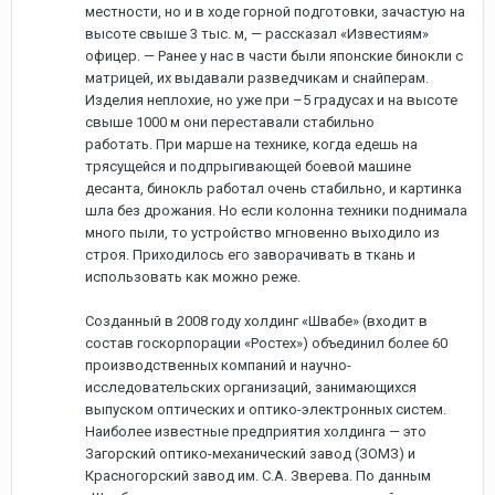
местности, но и в ходе горной подготовки, зачастую на
высоте свыше 3 тыс. м, — рассказал «Известиям»
офицер. — Ранее у нас в части были японские бинокли с
матрицей, их выдавали разведчикам и снайперам.
Изделия неплохие, но уже при –5 градусах и на высоте
свыше 1000 м они переставали стабильно
работать. При марше на технике, когда едешь на
трясущейся и подпрыгивающей боевой машине
десанта, бинокль работал очень стабильно, и картинка
шла без дрожания. Но если колонна техники поднимала
много пыли, то устройство мгновенно выходило из
строя. Приходилось его заворачивать в ткань и
использовать как можно реже.
Созданный в 2008 году холдинг «Швабе» (входит в
состав госкорпорации «Ростех») объединил более 60
производственных компаний и научно-
исследовательских организаций, занимающихся
выпуском оптических и оптико-электронных систем.
Наиболее известные предприятия холдинга — это
Загорский оптико-механический завод (ЗОМЗ) и
Красногорский завод им. С.А. Зверева. По данным