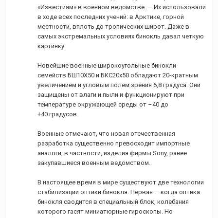
«Известиям» в военном ведомстве. — Их использовали
в ходе всех последних учений: в Арктике, горной
местности, вплоть до тропических широт. Даже в
самых экстремальных условиях бинокль давал четкую
картинку.
Новейшие военные широкоугольные бинокли
семейств БШ10Х50 и БКС20х50 обладают 20-кратным
увеличением и угловым полем зрения 6,8 градуса. Они
защищены от влаги и пыли и функционируют при
температуре окружающей среды от –40 до
+40 градусов.
Военные отмечают, что новая отечественная
разработка существенно превосходит импортные
аналоги, в частности, изделия фирмы Sony, ранее
закупавшиеся военным ведомством.
В настоящее время в мире существуют две технологии
стабилизации оптики бинокля. Первая — когда оптика
бинокля сводится в специальный блок, колебания
которого гасят миниатюрные гироскопы. Но