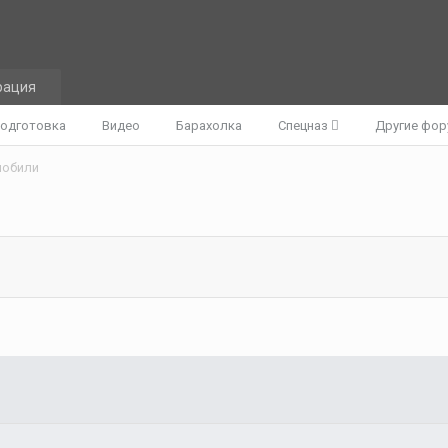
рация
одготовка
Видео
Барахолка
Спецназ
Другие фо
мобили