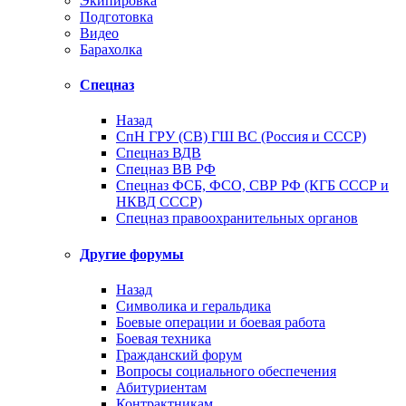
Экипировка
Подготовка
Видео
Барахолка
Спецназ
Назад
СпН ГРУ (СВ) ГШ ВС (Россия и СССР)
Спецназ ВДВ
Спецназ ВВ РФ
Спецназ ФСБ, ФСО, СВР РФ (КГБ СССР и
НКВД СССР)
Спецназ правоохранительных органов
Другие форумы
Назад
Символика и геральдика
Боевые операции и боевая работа
Боевая техника
Гражданский форум
Вопросы социального обеспечения
Абитуриентам
Контрактникам