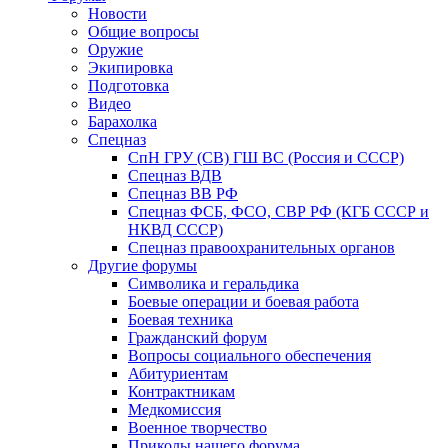
Новости
Общие вопросы
Оружие
Экипировка
Подготовка
Видео
Барахолка
Спецназ
СпН ГРУ (СВ) ГШ ВС (Россия и СССР)
Спецназ ВДВ
Спецназ ВВ РФ
Спецназ ФСБ, ФСО, СВР РФ (КГБ СССР и
НКВД СССР)
Спецназ правоохранительных органов
Другие форумы
Символика и геральдика
Боевые операции и боевая работа
Боевая техника
Гражданский форум
Вопросы социального обеспечения
Абитуриентам
Контрактникам
Медкомиссия
Военное творчество
Приколы нашего форума