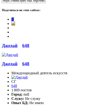
Поделиться на этих сайтах:
В
Джедай
648
Джедай
648
Международный деятель искусств
СГ
648
1 869 постов
Город:
null
Служу:
Не служу
Опыт БД:
Не имею