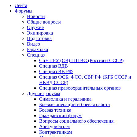
Лента
Форумы
Новости
Общие вопросы
Оружие
Экипировка
Подготовка
Видео
Барахолка
Спецназ
СпН ГРУ (СВ) ГШ ВС (Россия и СССР)
Спецназ ВДВ
Спецназ ВВ РФ
Спецназ ФСБ, ФСО, СВР РФ (КГБ СССР и
НКВД СССР)
Спецназ правоохранительных органов
Другие форумы
Символика и геральдика
Боевые операции и боевая работа
Боевая техника
Гражданский форум
Вопросы социального обеспечения
Абитуриентам
Контрактникам