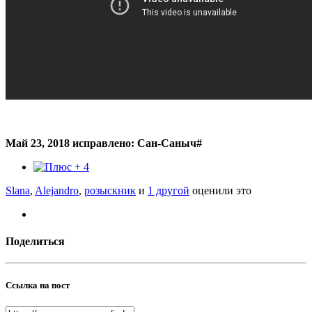
Май 23, 2018
исправлено: Сан-Саныч#
4
Slana
,
Alejandro
,
розыскник
и
1 другой
оценили это
Поделиться
Ссылка на пост