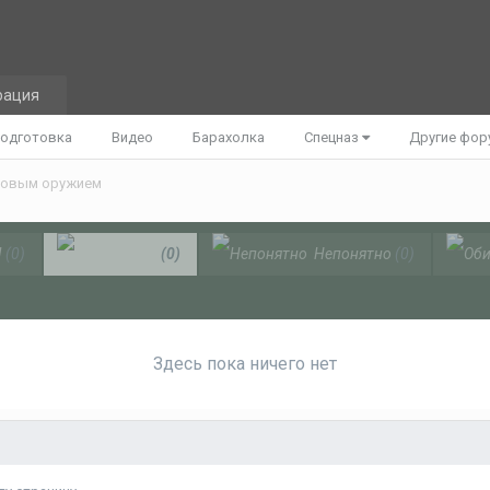
рация
одготовка
Видео
Барахолка
Спецназ
Другие фо
ковым оружием
!
(0)
Ха-ха
(0)
Непонятно
(0)
Здесь пока ничего нет