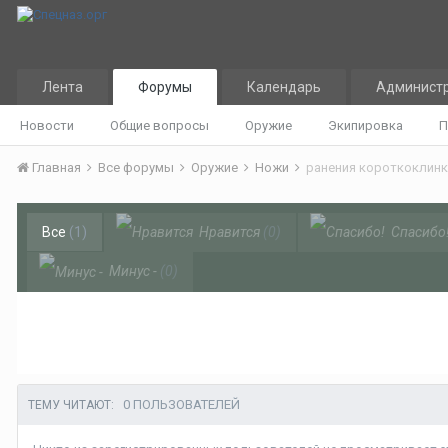
Лента
Форумы
Календарь
Админист
Новости
Общие вопросы
Оружие
Экипировка
П
Главная
Все форумы
Оружие
Ножи
ранения короткоклин
Все
(1)
Нравится
(0)
Спасибо
Минус -
(0)
0 ПОЛЬЗОВАТЕЛЕЙ
ТЕМУ ЧИТАЮТ: