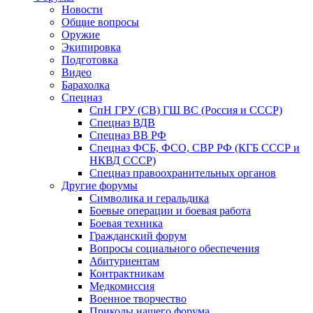
Новости
Общие вопросы
Оружие
Экипировка
Подготовка
Видео
Барахолка
Спецназ
СпН ГРУ (СВ) ГШ ВС (Россия и СССР)
Спецназ ВДВ
Спецназ ВВ РФ
Спецназ ФСБ, ФСО, СВР РФ (КГБ СССР и
НКВД СССР)
Спецназ правоохранительных органов
Другие форумы
Символика и геральдика
Боевые операции и боевая работа
Боевая техника
Гражданский форум
Вопросы социального обеспечения
Абитуриентам
Контрактникам
Медкомиссия
Военное творчество
Приколы нашего форума