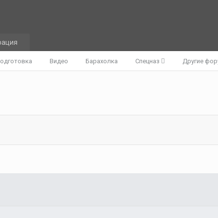
рация
одготовка
Видео
Барахолка
Спецназ
Другие фо