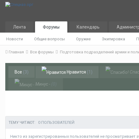
Лента
Форумы
Календарь
Админист
Новости
Общие вопросы
Оружие
Экипировка
П
Главная
Все форумы
Подготовка подразделений армии и пол
Все
(3)
Нравится
(1)
Спас
Минус -
(0)
0 ПОЛЬЗОВАТЕЛЕЙ
ТЕМУ ЧИТАЮТ:
Никто из зарегистрированных пользователей не просматривает эт