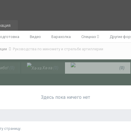
рация
одготовка
Видео
Барахолка
Спецназ
Другие фо
иции
Руководства по миномету и стрельбе артиллерии
ибо!
(0)
Ха-ха
(0)
Непонятно
(0)
Здесь пока ничего нет
у страницу.