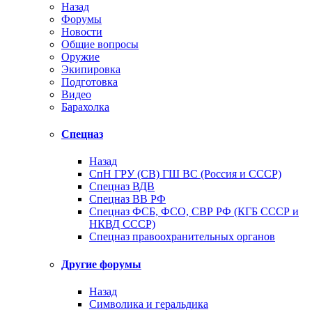
Назад
Форумы
Новости
Общие вопросы
Оружие
Экипировка
Подготовка
Видео
Барахолка
Спецназ
Назад
СпН ГРУ (СВ) ГШ ВС (Россия и СССР)
Спецназ ВДВ
Спецназ ВВ РФ
Спецназ ФСБ, ФСО, СВР РФ (КГБ СССР и
НКВД СССР)
Спецназ правоохранительных органов
Другие форумы
Назад
Символика и геральдика