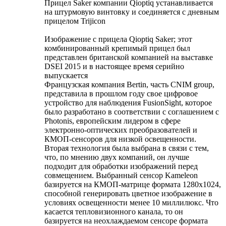
Прицел Saker компании Qioptiq устанавливается
на штурмовую винтовку и соединяется с дневным
прицелом Trijicon
Изображение с прицела Qioptiq Saker; этот
комбинированный крепимый прицел был
представлен британской компанией на выставке
DSEI 2015 и в настоящее время серийно
выпускается
Французская компания Bertin, часть CNIM group,
представила в прошлом году свое цифровое
устройство для наблюдения FusionSight, которое
было разработано в соответствии с соглашением с
Photonis, европейским лидером в сфере
электронно-оптических преобразователей и
КМОП-сенсоров для низкой освещенности.
Вторая технология была выбрана в связи с тем,
что, по мнению двух компаний, он лучше
подходит для обработки изображений перед
совмещением. Выбранный сенсор Kameleon
базируется на КМОП-матрице формата 1280x1024,
способной генерировать цветное изображение в
условиях освещенности менее 10 миллилюкс. Что
касается тепловизионного канала, то он
базируется на неохлаждаемом сенсоре формата