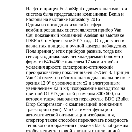
На фото прицел FusionSight с двумя каналами; эта
система была представлена компаниями Benin и
Photonis на выставке Eurosatory 2016
Одним из последних изделий в сфере
комбинированных систем является прибор Van
Cat, показанный компанией Aselsan на выставке
IDEF в Стамбуле в мае 2017 года. Он доступен в
вариантах прицела и ручной камеры наблюдения.
Поля зрения у этих приборов разные, тогда как
сенсоры одинаковые: неохлаждаемый болометр
формата 640x480 с пикселем 17 мкм и трубка
усиления яркости (электронно-оптический
преобразователь) поколения Gen 2+/Gen 3. Прицел
Van Cat имеет на обоих каналах диагональное поле
зрения 12,9° с увеличением х2 и электронным
увеличением х2 и х4; изображение выводится на
цветной OLED-дисплей размером 800x600, на
котором также выводится перекрестье BDC (Bullet
Drop Compensator - с компенсацией понижения
траектории пули). Van Cat имеет функцию
автоматической оптимизации изображения,
оператор также способен переключать полярность
теплового изображения с режима black-hot (режим
отображения тепловой картины с индикацией