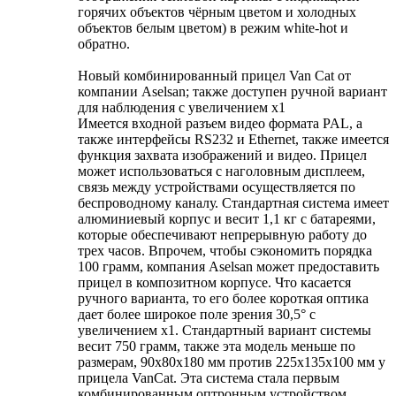
горячих объектов чёрным цветом и холодных
объектов белым цветом) в режим white-hot и
обратно.
Новый комбинированный прицел Van Cat от
компании Aselsan; также доступен ручной вариант
для наблюдения с увеличением х1
Имеется входной разъем видео формата PAL, а
также интерфейсы RS232 и Ethernet, также имеется
функция захвата изображений и видео. Прицел
может использоваться с наголовным дисплеем,
связь между устройствами осуществляется по
беспроводному каналу. Стандартная система имеет
алюминиевый корпус и весит 1,1 кг с батареями,
которые обеспечивают непрерывную работу до
трех часов. Впрочем, чтобы сэкономить порядка
100 грамм, компания Aselsan может предоставить
прицел в композитном корпусе. Что касается
ручного варианта, то его более короткая оптика
дает более широкое поле зрения 30,5° с
увеличением х1. Стандартный вариант системы
весит 750 грамм, также эта модель меньше по
размерам, 90x80x180 мм против 225x135x100 мм у
прицела VanCat. Эта система стала первым
комбинированным оптронным устройством,