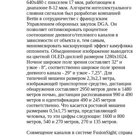
640x480 с пикселем 17 мкм, работающем в
диапазоне 8-12 мкм. Алгоритм интеллектуального
слияния сигналов был разработан компанией
Bertin в сотрудничестве с французским
Управлением оборонных закупок DGA. Он
позволяет оптимизировать процентное
соотношение дневного/теплового каналов в
зависимости от объекта и, тем самым,
минимизировать маскирующий эффект камуфляжа
оппонента. Объединенное изображение выводится
на цветной OLED-дисплей размером 1280x1024.
Ночное широкое поле зрения составляет 32° и
узкое - 8°, соответственно широкое поле зрения
дневного канала - 29° и узкое - 7,25°. Для
типичной мишени размером 2,3x2,3 метра,
изображающей транспортное средство, дистанции
обнаружения составляют 2950 метров днем и 1480
метров ночью, дистанции распознавания 990 и 490
метров и идентификации 490 и 245 метров
соответственно. Что касается ростовой мишени
размерами 0,5x1,75 метра, представляющей
человека, то эти цифры следующие: 1600 и 800
метров, 540 и 270 метров, 270 и 135 метров.
Совмещение каналов в системе FusionSight; справа