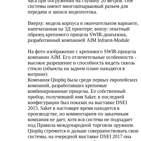
часа при погружении на глубину 20 метров. Обе
системы имеют многоштырьковый разъем для
передачи и записи видеопотока.
Вверху: модель корпуса в окончательном варианте,
напечатанная на 3Д принтере; внизу: опытный
образец крепимого прицела SWIR-диапазона,
разработанный компанией AIM Infrarot-Module
На фото изображение с крепимого SWIR-прицела
компании AIM. Его отличительные особенности -
высокое разрешение и способность видеть сквозь
стекло (объекты на заднем плане находятся в
витрине)
Компания Qioptiq была среди первых европейских
компаний, разработавших крепимые
комбинированные прицелы. Ее собственный
прибор, получивший имя Saker, в последней
конфигурации был показан на выставке DSEI
2015. Saker в настоящее время находится в
производстве, но комментариев по заказчикам
компания не дает, хотя вся система не подпадает
под Правила международной торговли оружием.
Qioptiq стремится и дальше совершенствовать свои
системы, на очередной выставке DSEI 2017 она