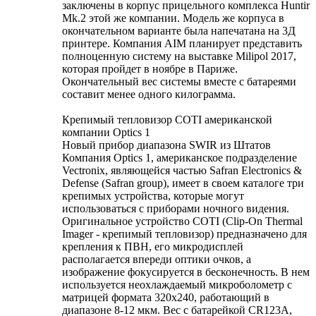
заключены в корпус прицельного комплекса Huntir
Mk.2 этой же компании. Модель же корпуса в
окончательном варианте была напечатана на 3Д
принтере. Компания AIM планирует представить
полноценную систему на выставке Milipol 2017,
которая пройдет в ноябре в Париже.
Окончательный вес системы вместе с батареями
составит менее одного килограмма.
Крепимый тепловизор COTI американской
компании Optics 1
Новый прибор диапазона SWIR из Штатов
Компания Optics 1, американское подразделение
Vectronix, являющейся частью Safran Electronics &
Defense (Safran group), имеет в своем каталоге три
крепимых устройства, которые могут
использоваться с приборами ночного видения.
Оригинальное устройство COTI (Clip-On Thermal
Imager - крепимый тепловизор) предназначено для
крепления к ПВН, его микродисплей
располагается впереди оптики очков, а
изображение фокусируется в бесконечность. В нем
используется неохлаждаемый микроболометр с
матрицей формата 320x240, работающий в
диапазоне 8-12 мкм. Вес с батарейкой CR123A,