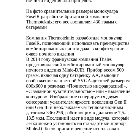
ночного видения или прицелов.
На фото сравнительные размеры монокуляра
FuseIR разработки британской компании
Thermoteknix; его вес составляет 430 грамм с
батареями
Компания Thermoteknix разработала монокуляр
FuseIR, позволяющий использовать преимущества
комбинированных систем даже в конфигурации
очков ночного видения
В 2014 году французская компания Thales
представила свой комбинированный монокуляр
ночного видения Minie-D/IR. Прибор весом 500
грамм, включая одну батарейку АА, выводит
изображение на цветной SVGA-дисплей размером
800x600 в режимах «Полностью инфракрасный»,
«С заданной чувствительностью» или «Выделение
контуров». Изображение генерируется двумя
сенсорами: усилителем яркости поколения Gen II
или Gen III и неохлаждаемым тепловизионным
датчиком 336x256, работающим в диапазоне 7,5-
13,5 мкм. Последний идет в виде модуля, который
легко можно установить на стандартный прибор
Minie-D. Было принято решение использовать