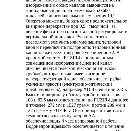
изображение с обоих каналов выводится на
монохромный дисплей размером 852x600
пикселей с диагональным полем зрения 19,2°.
Оператор может выбирать свое предпочтительное
визирное перекрестье при 0,5 «тысячной» за
деление фиксатора горизонтальной регулировки и
вертикальной поправки. Ручки настроек
позволяют увеличить или уменьшить тепловой
ввод и переключить полярность; тепловизионный
канал также имеет цифровое увеличение х2. В
крепимой системе FUZIR-i с полноценным
совмещением изображений дневной канал
обеспечивается телескопической оптической
трубкой, которая также имеет визирное
перекрестье; второй канал обеспечивает трубка
усиления яркости (электронно-оптический
преобразователь), например XD-4 Gen 3 или XR5.
Высота и ширина у обоих устройств одинаковые,
108 и 62,5 мм соответственно; но FUZIR-i длиннее
и тяжелее, 272 мм и 1527 грамм, против 209 мм и
1225 грамм у FUZIR-v. Оба прибора питаются от
семи литиевых аккумуляторов АА,
обеспечивающих 4 часа непрерывной работы.
Водонепроницаемость обеспечивается в течение