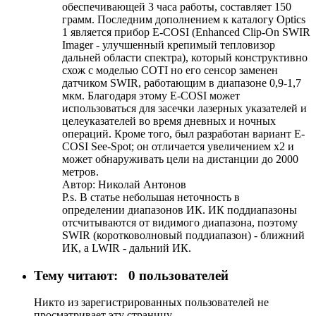
обеспечивающей 3 часа работы, составляет 150
грамм. Последним дополнением к каталогу Optics
1 является прибор E-COSI (Enhanced Clip-On SWIR
Imager - улучшенный крепимый тепловизор
дальней области спектра), который конструктивно
схож с моделью COTI но его сенсор заменен
датчиком SWIR, работающим в диапазоне 0,9-1,7
мкм. Благодаря этому E-COSI может
использоваться для засечки лазерных указателей и
целеуказателей во время дневных и ночных
операций. Кроме того, был разработан вариант E-
COSI See-Spot; он отличается увеличением х2 и
может обнаруживать цели на дистанции до 2000
метров.
Автор: Николай Антонов
P.s. В статье небольшая неточность в
определении диапазонов ИК. ИК поддиапазоны
отсчитываются от видимого диапазона, поэтому
SWIR (коротковолновый поддиапазон) - ближний
ИК, а LWIR - дальний ИК.
Тему читают:
0 пользователей
Никто из зарегистрированных пользователей не
просматривает эту страницу.