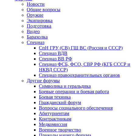
Новости
Общие вопросы
Оружие
Экипировка
Подготовка
Видео
Барахолка
Спецназ
СпН ГРУ (СВ) ГШ ВС (Россия и СССР)
Спецназ ВДВ
Спецназ ВВ РФ
Спецназ ФСБ, ФСО, СВР РФ (КГБ СССР и
НКВД СССР)
Спецназ правоохранительных органов
Другие форумы
Символика и геральдика
Боевые операции и боевая работа
Боевая техника
Гражданский форум
Вопросы социального обеспечения
Абитуриентам
Контрактникам
Медкомиссия
Военное творчество
Приколы нашего форума