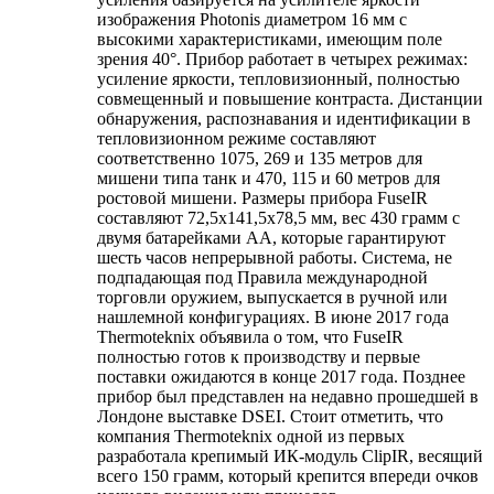
изображения Photonis диаметром 16 мм с
высокими характеристиками, имеющим поле
зрения 40°. Прибор работает в четырех режимах:
усиление яркости, тепловизионный, полностью
совмещенный и повышение контраста. Дистанции
обнаружения, распознавания и идентификации в
тепловизионном режиме составляют
соответственно 1075, 269 и 135 метров для
мишени типа танк и 470, 115 и 60 метров для
ростовой мишени. Размеры прибора FuseIR
составляют 72,5x141,5x78,5 мм, вес 430 грамм с
двумя батарейками АА, которые гарантируют
шесть часов непрерывной работы. Система, не
подпадающая под Правила международной
торговли оружием, выпускается в ручной или
нашлемной конфигурациях. В июне 2017 года
Thermoteknix объявила о том, что FuseIR
полностью готов к производству и первые
поставки ожидаются в конце 2017 года. Позднее
прибор был представлен на недавно прошедшей в
Лондоне выставке DSEI. Стоит отметить, что
компания Thermoteknix одной из первых
разработала крепимый ИК-модуль ClipIR, весящий
всего 150 грамм, который крепится впереди очков