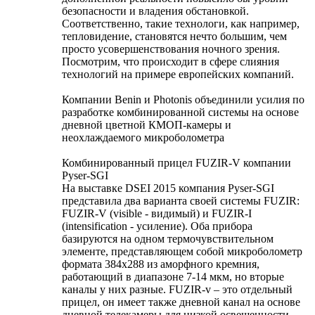
безопасности и владения обстановкой.
Соответственно, такие технологи, как например,
тепловидение, становятся нечто большим, чем
просто усовершенствования ночного зрения.
Посмотрим, что происходит в сфере слияния
технологий на примере европейских компаний.
Компании Benin и Photonis объединили усилия по
разработке комбинированной системы на основе
дневной цветной КМОП-камеры и
неохлаждаемого микроболометра
Комбинированный прицел FUZIR-V компании
Pyser-SGI
На выставке DSEI 2015 компания Pyser-SGI
представила два варианта своей системы FUZIR:
FUZIR-V (visible - видимый) и FUZIR-I
(intensification - усиление). Оба прибора
базируются на одном термочувствительном
элементе, представляющем собой микроболометр
формата 384x288 из аморфного кремния,
работающий в диапазоне 7-14 мкм, но вторые
каналы у них разные. FUZIR-v – это отдельный
прицел, он имеет также дневной канал на основе
дневной телекамеры для низкой освещенности,