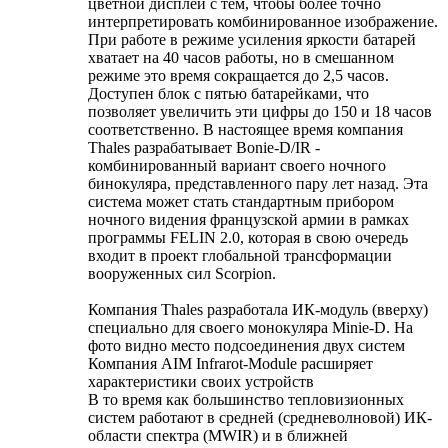
цветной дисплей с тем, чтобы более точно
интерпретировать комбинированное изображение.
При работе в режиме усиления яркости батарей
хватает на 40 часов работы, но в смешанном
режиме это время сокращается до 2,5 часов.
Доступен блок с пятью батарейками, что
позволяет увеличить эти цифры до 150 и 18 часов
соответственно. В настоящее время компания
Thales разрабатывает Bonie-D/IR -
комбинированный вариант своего ночного
бинокуляра, представленного пару лет назад. Эта
система может стать стандартным прибором
ночного видения французской армии в рамках
программы FELIN 2.0, которая в свою очередь
входит в проект глобальной трансформации
вооруженных сил Scorpion.
Компания Thales разработала ИК-модуль (вверху)
специально для своего монокуляра Minie-D. На
фото видно место подсоединения двух систем
Компания AIM Infrarot-Module расширяет
характеристики своих устройств
В то время как большинство тепловизионных
систем работают в средней (средневолновой) ИК-
области спектра (MWIR) и в ближней