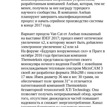
разработанным компанией Aselsan, которая, тем не
менее, получила за нее награду турецкого
научного сообщества. В компании Aselsan
планируют завершить квалификационный
процесс и начать серийное производство системы
в конце 2017 года.
Вариант прицела Van Cat от Aselsan показанный
на выставке IDEF 2017; прицел имеет оптическое
увеличение х2, к которому может быть добавлено
электронное увеличение х2 или х4
На форуме «Будущих вооруженных сил» в Праге в
октябре 2016 года британская компания
Thermoteknix представила прототип своего
монокуляра ночного видения FuseIR с новейшим
неохлаждаемым тепловым сенсором MicroCAM 3
своей же разработки формата 384x288 с пикселем
17 мкм. Имея диаметр 36 мм и вес 30 грамм, он
обеспечивает поле зрения 31° и отличается
патентованной компанией Thermoteknix
беззавторной технологией XTi Technology. Она
позволяет получать непрерываемый обзор, кроме
того, отсутствие движущихся частей повышает
надежность и снижает энергопотребление. Канал
усиления базируется на усилителе яркости