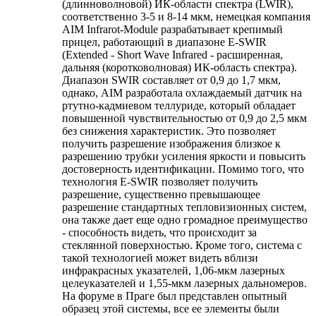
(длинноволновой) ИК-области спектра (LWIR),
соответственно 3-5 и 8-14 мкм, немецкая компания
AIM Infrarot-Module разрабатывает крепимый
прицел, работающий в диапазоне E-SWIR
(Extended - Short Wave Infrared - расширенная,
дальняя (коротковолновая) ИК-область спектра).
Диапазон SWIR составляет от 0,9 до 1,7 мкм,
однако, AIM разработала охлаждаемый датчик на
ртутно-кадмиевом теллуриде, который обладает
повышенной чувствительностью от 0,9 до 2,5 мкм
без снижения характеристик. Это позволяет
получить разрешение изображения близкое к
разрешению трубки усиления яркости и повысить
достоверность идентификации. Помимо того, что
технология E-SWIR позволяет получить
разрешение, существенно превышающее
разрешение стандартных тепловизионных систем,
она также дает еще одно громадное преимущество
- способность видеть, что происходит за
стеклянной поверхностью. Кроме того, система с
такой технологией может видеть вблизи
инфракрасных указателей, 1,06-мкм лазерных
целеуказателей и 1,55-мкм лазерных дальномеров.
На форуме в Праге был представлен опытный
образец этой системы, все ее элементы были