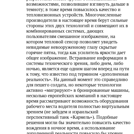
возможностями, позволившие взглянуть дальше в
темноту; в тоже время повысилось качество и
тепловизионных устройств. Многочисленные
производители в настоящее время берут сильные
стороны этих двух технологий и совмещают их в
комбинированных системах, дающих
пользователям смешанное изображение, на
котором тепловой сенсор позволяет увидеть
невидимые невооруженному глазу скрытые
горячие пятна, тогда как усилитель яркости дает
общее изображение. Встраивание информации в
системы технического зрения, либо днем, либо
ночью, является еще одним шагом вперед на пути
к тому, что известно под термином «дополненная
реальность». На данный момент это справедливо
для пешего солдата, но некоторые технологии
активно «мигрируют» в бронированные машины,
несколько европейских компаний в настоящее
время рассматривают возможность оборудования
рабочего места водителя полностью виртуальным
зрением (не забудем и израильский
перспективный танк «Кармель»). Подобные
решения могли бы значительно повысить качество
вождения в ночное время, а использование
дополненной реальности повысило бы уровни