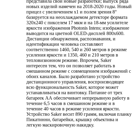
представила свои новые разработки; выпуск ряда
новых изделий намечен на 2018-2020 годы. Новый
прицел с увеличением х1 и полем зрения 8°
базируется на неохлаждаемом детекторе формата
320x240 с пикселем 17 мкм и на 18-мм усилителе
яркости изображения Photonis Intens; изображение
выводится на цветной OLED-дисплей 800x600.
Дистанции обнаружения, распознавания, и
идентификации человека составляют
соответственно 1460, 540 и 260 метров в режиме
усиления яркости и 1350, 460 и 210 метров в
тепловизионном режиме. Впрочем, Saker
интересен тем, что он позволяет работать в
смешанном режиме с совмещением изображений с
обоих каналов. Было разработано устройство
дистанционного управления, воспроизводящее
всю функциональность Saker, которое может
устанавливаться на винтовку. Питание от трех
батареек АА обеспечивает непрерывную работу в
течение 6,5 часов в смешанном режиме и в
течение 40 часов в режиме усиления яркости.
Устройство Saker весит 890 грамм, включая планку
Пикатинни, батарейки, крышку объектива и
легкую маскировочную накидку.