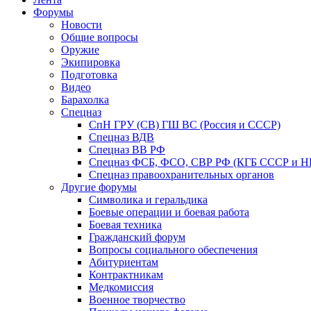
Форумы
Новости
Общие вопросы
Оружие
Экипировка
Подготовка
Видео
Барахолка
Спецназ
СпН ГРУ (СВ) ГШ ВС (Россия и СССР)
Спецназ ВДВ
Спецназ ВВ РФ
Спецназ ФСБ, ФСО, СВР РФ (КГБ СССР и 
Спецназ правоохранительных органов
Другие форумы
Символика и геральдика
Боевые операции и боевая работа
Боевая техника
Гражданский форум
Вопросы социального обеспечения
Абитуриентам
Контрактникам
Медкомиссия
Военное творчество