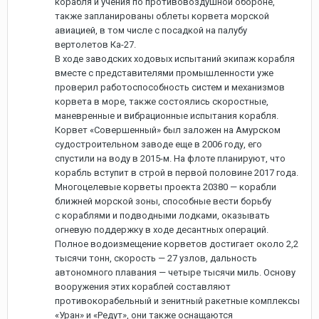
корабля и учения по противовоздушной обороне,
также запланированы облеты корвета морской
авиацией, в том числе с посадкой на палубу
вертолетов Ка-27.
В ходе заводских ходовых испытаний экипаж корабля
вместе с представителями промышленности уже
проверил работоспособность систем и механизмов
корвета в море, также состоялись скоростные,
маневренные и вибрационные испытания корабля.
Корвет «Совершенный» был заложен на Амурском
судостроительном заводе еще в 2006 году, его
спустили на воду в 2015-м. На флоте планируют, что
корабль вступит в строй в первой половине 2017 года.
Многоцелевые корветы проекта 20380 — корабли
ближней морской зоны, способные вести борьбу
с кораблями и подводными лодками, оказывать
огневую поддержку в ходе десантных операций.
Полное водоизмещение корветов достигает около 2,2
тысячи тонн, скорость — 27 узлов, дальность
автономного плавания — четыре тысячи миль. Основу
вооружения этих кораблей составляют
противокорабельный и зенитный ракетные комплексы
«Уран» и «Редут», они также оснащаются