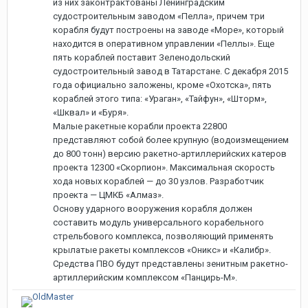
из них законтрактованы Ленинградским
судостроительным заводом «Пелла», причем три
корабля будут построены на заводе «Море», который
находится в оперативном управлении «Пеллы». Еще
пять кораблей поставит Зеленодольский
судостроительный завод в Татарстане. С декабря 2015
года официально заложены, кроме «Охотска», пять
кораблей этого типа: «Ураган», «Тайфун», «Шторм»,
«Шквал» и «Буря».
Малые ракетные корабли проекта 22800
представляют собой более крупную (водоизмещением
до 800 тонн) версию ракетно-артиллерийских катеров
проекта 12300 «Скорпион». Максимальная скорость
хода новых кораблей — до 30 узлов. Разработчик
проекта — ЦМКБ «Алмаз».
Основу ударного вооружения корабля должен
составить модуль универсального корабельного
стрельбового комплекса, позволяющий применять
крылатые ракеты комплексов «Оникс» и «Калибр».
Средства ПВО будут представлены зенитным ракетно-
артиллерийским комплексом «Панцирь-М».