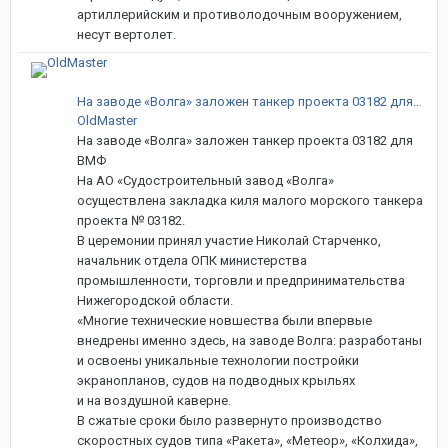
артиллерийским и противолодочным вооружением,
несут вертолет.
На заводе «Волга» заложен танкер проекта 03182 для ВМФ
OldMaster
На заводе «Волга» заложен танкер проекта 03182 для
ВМФ
На АО «Судостроительный завод «Волга»
осуществлена закладка киля малого морского танкера
проекта № 03182.
В церемонии принял участие Николай Старченко,
начальник отдела ОПК министерства
промышленности, торговли и предпринимательства
Нижегородской области.
«Многие технические новшества были впервые
внедрены именно здесь, на заводе Волга: разработаны
и освоены уникальные технологии постройки
экранопланов, судов на подводных крыльях
и на воздушной каверне.
В сжатые сроки было развернуто производство
скоростных судов типа «Ракета», «Метеор», «Колхида»,