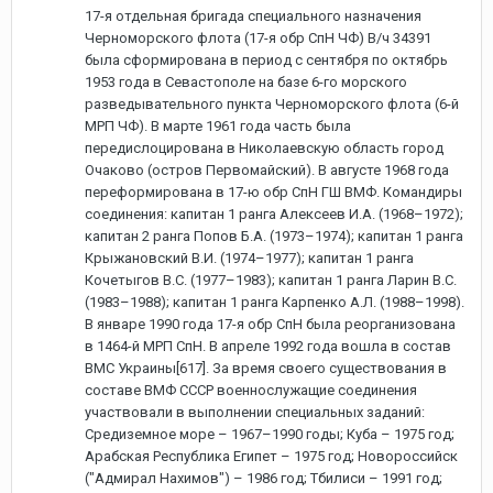
17-я отдельная бригада специального назначения
Черноморского флота (17-я обр СпН ЧФ) В/ч 34391
была сформирована в период с сентября по октябрь
1953 года в Севастополе на базе 6-го морского
разведывательного пункта Черноморского флота (6-й
МРП ЧФ). В марте 1961 года часть была
передислоцирована в Николаевскую область город
Очаково (остров Первомайский). В августе 1968 года
переформирована в 17-ю обр СпН ГШ ВМФ. Командиры
соединения: капитан 1 ранга Алексеев И.А. (1968–1972);
капитан 2 ранга Попов Б.А. (1973–1974); капитан 1 ранга
Крыжановский В.И. (1974–1977); капитан 1 ранга
Кочетыгов В.С. (1977–1983); капитан 1 ранга Ларин В.С.
(1983–1988); капитан 1 ранга Карпенко А.Л. (1988–1998).
В январе 1990 года 17-я обр СпН была реорганизована
в 1464-й МРП СпН. В апреле 1992 года вошла в состав
ВМС Украины[617]. За время своего существования в
составе ВМФ СССР военнослужащие соединения
участвовали в выполнении специальных заданий:
Средиземное море – 1967–1990 годы; Куба – 1975 год;
Арабская Республика Египет – 1975 год; Новороссийск
("Адмирал Нахимов") – 1986 год; Тбилиси – 1991 год;