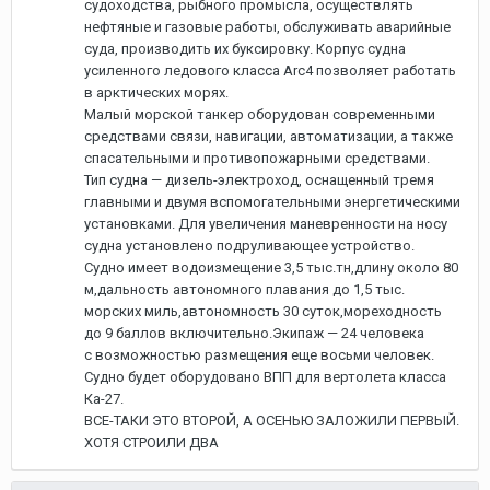
судоходства, рыбного промысла, осуществлять
нефтяные и газовые работы, обслуживать аварийные
суда, производить их буксировку. Корпус судна
усиленного ледового класса Arc4 позволяет работать
в арктических морях.
Малый морской танкер оборудован современными
средствами связи, навигации, автоматизации, а также
спасательными и противопожарными средствами.
Тип судна — дизель-электроход, оснащенный тремя
главными и двумя вспомогательными энергетическими
установками. Для увеличения маневренности на носу
судна установлено подруливающее устройство.
Судно имеет водоизмещение 3,5 тыс.тн,длину около 80
м,дальность автономного плавания до 1,5 тыс.
морских миль,автономность 30 суток,мореходность
до 9 баллов включительно.Экипаж — 24 человека
с возможностью размещения еще восьми человек.
Судно будет оборудовано ВПП для вертолета класса
Ка-27.
ВСЕ-ТАКИ ЭТО ВТОРОЙ, А ОСЕНЬЮ ЗАЛОЖИЛИ ПЕРВЫЙ.
ХОТЯ СТРОИЛИ ДВА