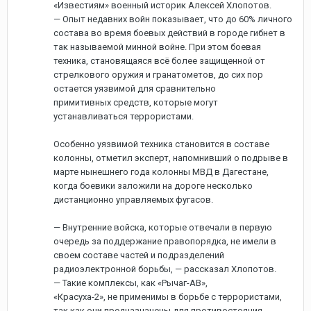
«Известиям» военный историк Алексей Хлопотов.
— Опыт недавних войн показывает, что до 60% личного
состава во время боевых действий в городе гибнет в
так называемой минной войне. При этом боевая
техника, становящаяся всё более защищенной от
стрелкового оружия и гранатометов, до сих пор
остается уязвимой для сравнительно
примитивных средств, которые могут
устанавливаться террористами.
Особенно уязвимой техника становится в составе
колонны, отметил эксперт, напомнивший о подрыве в
марте нынешнего года колонны МВД в Дагестане,
когда боевики заложили на дороге несколько
дистанционно управляемых фугасов.
— Внутренние войска, которые отвечали в первую
очередь за поддержание правопорядка, не имели в
своем составе частей и подразделений
радиоэлектронной борьбы, — рассказал Хлопотов.
— Такие комплексы, как «Рычаг-АВ»,
«Красуха-2», не применимы в борьбе с террористами,
так как они предназначены для противостояния