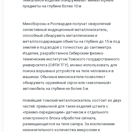
Уникальное изделие обнаруживает миниатюрные
предметы на глубине более 10 м
Минобороны и Росгвардия получат сверхлегкий
селективный индукционный металлоискатель,
способный обнаружить металлические и
металлосодержащие объекты на глубине до 15 м под
землей и под водой с точностью до сантиметра.
Изделие, разработанное Сибирским физико-
техническим институтом Томского государственного
университета (СФТИ ТГУ), можно использовать для
поиска взрывных устройств на теле человека и в
машинах. Обычные миноискатели позволяют
обнаружить оружейный схрон или «закопанный»
автомобиль на глубине не более 5 м.
Новейший томский металлоискатель состоит из двух
частей: привычной для таких изделий штанги с
«приемо-передающим» датчиком и отдельного
электронного блока обработки сигнала,
размещающегося на теле сапера. За исключением
незначительного количества микросхем и