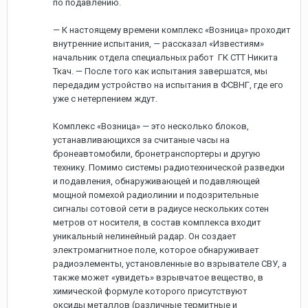
по подавлению.
— К настоящему времени комплекс «Возница» проходит
внутренние испытания, — рассказал «Известиям»
начальник отдела специальных работ ГК СТТ Никита
Ткач. — После того как испытания завершатся, мы
передадим устройство на испытания в ФСВНГ, где его
уже с нетерпением ждут.
Комплекс «Возница» — это несколько блоков,
устанавливающихся за считаные часы на
бронеавтомобили, бронетранспортеры и другую
технику. Помимо системы радиотехнической разведки
и подавления, обнаруживающей и подавляющей
мощной помехой радиолинии и подозрительные
сигналы сотовой сети в радиусе нескольких сотен
метров от носителя, в состав комплекса входит
уникальный нелинейный радар. Он создает
электромагнитное поле, которое обнаруживает
радиоэлементы, установленные во взрывателе СВУ, а
также может «увидеть» взрывчатое вещество, в
химической формуле которого присутствуют
оксиды металлов (различные термитные и