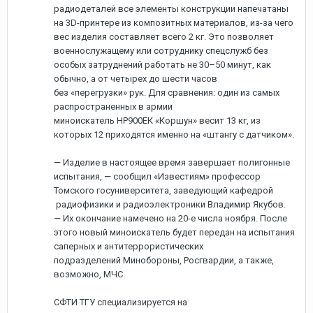
радиодеталей все элементы конструкции напечатаны
на 3D-принтере из композитных материалов, из-за чего
вес изделия составляет всего 2 кг. Это позволяет
военнослужащему или сотруднику спецслужб без
особых затруднений работать не 30–50 минут, как
обычно, а от четырех до шести часов
без «перегрузки» рук. Для сравнения: один из самых
распространенных в армии
миноискатель НР900ЕК «Коршун» весит 13 кг, из
которых 12 приходятся именно на «штангу с датчиком».
— Изделие в настоящее время завершает полигонные
испытания, — сообщил «Известиям» профессор
Томского госуниверситета, заведующий кафедрой
радиофизики и радиоэлектроники Владимир Якубов.
— Их окончание намечено на 20-е числа ноября. После
этого новый миноискатель будет передан на испытания
саперных и антитеррористических
подразделений Минобороны, Росгвардии, а также,
возможно, МЧС.
СФТИ ТГУ специализируется на