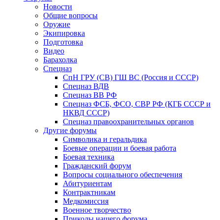
Новости
Общие вопросы
Оружие
Экипировка
Подготовка
Видео
Барахолка
Спецназ
СпН ГРУ (СВ) ГШ ВС (Россия и СССР)
Спецназ ВДВ
Спецназ ВВ РФ
Спецназ ФСБ, ФСО, СВР РФ (КГБ СССР и
НКВД СССР)
Спецназ правоохранительных органов
Другие форумы
Символика и геральдика
Боевые операции и боевая работа
Боевая техника
Гражданский форум
Вопросы социального обеспечения
Абитуриентам
Контрактникам
Медкомиссия
Военное творчество
Приколы нашего форума