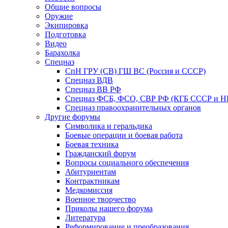
Общие вопросы
Оружие
Экипировка
Подготовка
Видео
Барахолка
Спецназ
СпН ГРУ (СВ) ГШ ВС (Россия и СССР)
Спецназ ВДВ
Спецназ ВВ РФ
Спецназ ФСБ, ФСО, СВР РФ (КГБ СССР и 
Спецназ правоохранительных органов
Другие форумы
Символика и геральдика
Боевые операции и боевая работа
Боевая техника
Гражданский форум
Вопросы социального обеспечения
Абитуриентам
Контрактникам
Медкомиссия
Военное творчество
Приколы нашего форума
Литература
Реформирование и преобразования