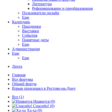
Литература
Реформирование и преобразования
Пользователи онлайн
Еще
Календарь
Праздники
Выставки
События
Памятные даты
Еще
Администрация
Еще
Еще
Лента
Главная
Все форумы
Общий форум
Взрыв произошел в Ростове-на-Дону
Все
(1)
Нравится
(0)
Спасибо!
(0)
Ха-ха
(0)