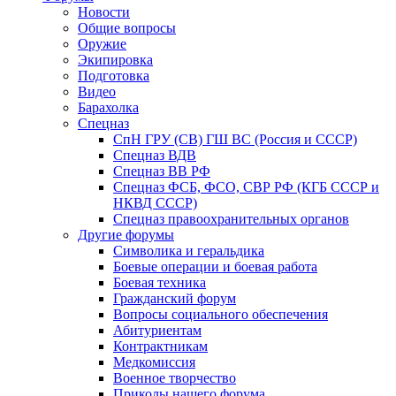
Новости
Общие вопросы
Оружие
Экипировка
Подготовка
Видео
Барахолка
Спецназ
СпН ГРУ (СВ) ГШ ВС (Россия и СССР)
Спецназ ВДВ
Спецназ ВВ РФ
Спецназ ФСБ, ФСО, СВР РФ (КГБ СССР и
НКВД СССР)
Спецназ правоохранительных органов
Другие форумы
Символика и геральдика
Боевые операции и боевая работа
Боевая техника
Гражданский форум
Вопросы социального обеспечения
Абитуриентам
Контрактникам
Медкомиссия
Военное творчество
Приколы нашего форума