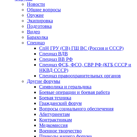
Новости
Общие вопросы
Оружие
Экипировка
Подготовка
Видео
Барахолка
Спецназ
СпН ГРУ (СВ) ГШ ВС (Россия и СССР)
Спецназ ВДВ
Спецназ ВВ РФ
Спецназ ФСБ, ФСО, СВР РФ (КГБ СССР и
НКВД СССР)
Спецназ правоохранительных органов
Другие форумы
Символика и геральдика
Боевые операции и боевая работа
Боевая техника
Гражданский форум
Вопросы социального обеспечения
Абитуриентам
Контрактникам
Медкомиссия
Военное творчество
Приколы нашего форума