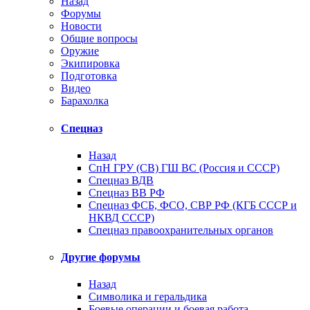
Назад
Форумы
Новости
Общие вопросы
Оружие
Экипировка
Подготовка
Видео
Барахолка
Спецназ
Назад
СпН ГРУ (СВ) ГШ ВС (Россия и СССР)
Спецназ ВДВ
Спецназ ВВ РФ
Спецназ ФСБ, ФСО, СВР РФ (КГБ СССР и
НКВД СССР)
Спецназ правоохранительных органов
Другие форумы
Назад
Символика и геральдика
Боевые операции и боевая работа