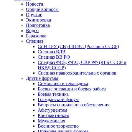
Новости
Общие вопросы
Оружие
Экипировка
Подготовка
Видео
Барахолка
Спецназ
СпН ГРУ (СВ) ГШ ВС (Россия и СССР)
Спецназ ВДВ
Спецназ ВВ РФ
Спецназ ФСБ, ФСО, СВР РФ (КГБ СССР и
НКВД СССР)
Спецназ правоохранительных органов
Другие форумы
Символика и геральдика
Боевые операции и боевая работа
Боевая техника
Гражданский форум
Вопросы социального обеспечения
Абитуриентам
Контрактникам
Медкомиссия
Военное творчество
Приколы нашего форума