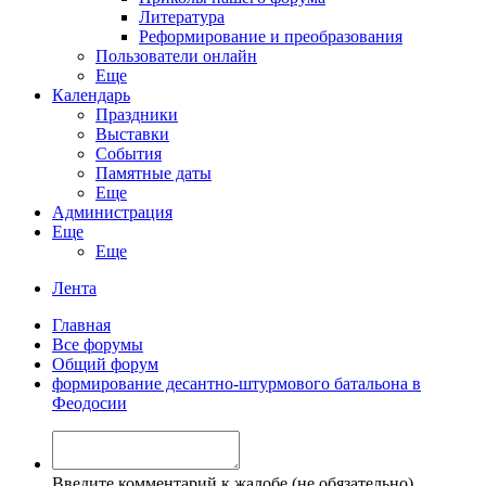
Литература
Реформирование и преобразования
Пользователи онлайн
Еще
Календарь
Праздники
Выставки
События
Памятные даты
Еще
Администрация
Еще
Еще
Лента
Главная
Все форумы
Общий форум
формирование десантно-штурмового батальона в
Феодосии
Введите комментарий к жалобе (не обязательно)