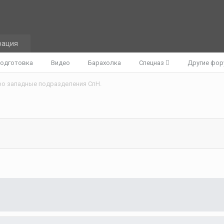
рация
одготовка
Видео
Барахолка
Спецназ
Другие фо
ро западные подразделения СпН.