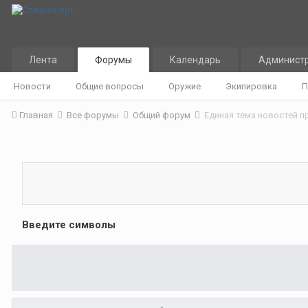
Лента
Форумы
Календарь
Админист
Новости
Общие вопросы
Оружие
Экипировка
П
Главная
Все форумы
Общий форум
Единая тема новостей п
Введите символы