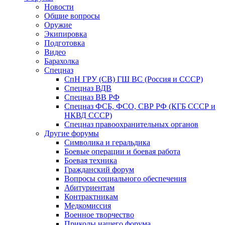
Новости
Общие вопросы
Оружие
Экипировка
Подготовка
Видео
Барахолка
Спецназ
СпН ГРУ (СВ) ГШ ВС (Россия и СССР)
Спецназ ВДВ
Спецназ ВВ РФ
Спецназ ФСБ, ФСО, СВР РФ (КГБ СССР и
НКВД СССР)
Спецназ правоохранительных органов
Другие форумы
Символика и геральдика
Боевые операции и боевая работа
Боевая техника
Гражданский форум
Вопросы социального обеспечения
Абитуриентам
Контрактникам
Медкомиссия
Военное творчество
Приколы нашего форума