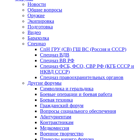
Новости
Общие вопросы
Оружие
Экипировка
Подготовка
Видео
Барахолка
Спецназ
СпН ГРУ (СВ) ГШ ВС (Россия и СССР)
Спецназ ВДВ
Спецназ ВВ РФ
Спецназ ФСБ, ФСО, СВР РФ (КГБ СССР и
НКВД СССР)
Спецназ правоохранительных органов
Другие форумы
Символика и геральдика
Боевые операции и боевая работа
Боевая техника
Гражданский форум
Вопросы социального обеспечения
Абитуриентам
Контрактникам
Медкомиссия
Военное творчество
Приколы нашего форума