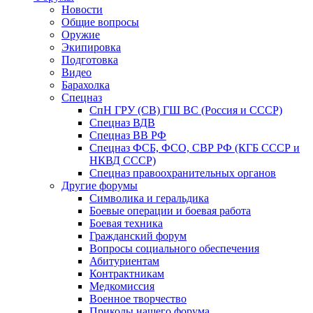
Новости
Общие вопросы
Оружие
Экипировка
Подготовка
Видео
Барахолка
Спецназ
СпН ГРУ (СВ) ГШ ВС (Россия и СССР)
Спецназ ВДВ
Спецназ ВВ РФ
Спецназ ФСБ, ФСО, СВР РФ (КГБ СССР и
НКВД СССР)
Спецназ правоохранительных органов
Другие форумы
Символика и геральдика
Боевые операции и боевая работа
Боевая техника
Гражданский форум
Вопросы социального обеспечения
Абитуриентам
Контрактникам
Медкомиссия
Военное творчество
Приколы нашего форума