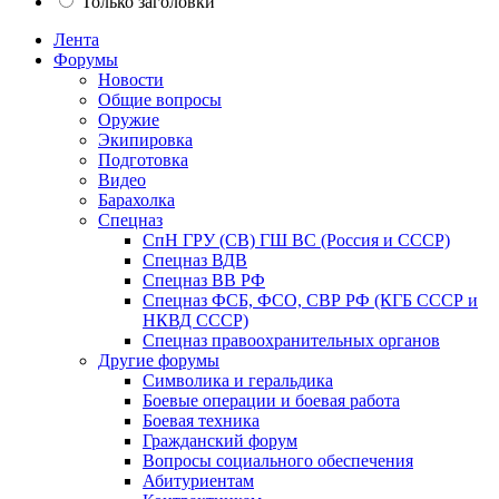
Только заголовки
Лента
Форумы
Новости
Общие вопросы
Оружие
Экипировка
Подготовка
Видео
Барахолка
Спецназ
СпН ГРУ (СВ) ГШ ВС (Россия и СССР)
Спецназ ВДВ
Спецназ ВВ РФ
Спецназ ФСБ, ФСО, СВР РФ (КГБ СССР и
НКВД СССР)
Спецназ правоохранительных органов
Другие форумы
Символика и геральдика
Боевые операции и боевая работа
Боевая техника
Гражданский форум
Вопросы социального обеспечения
Абитуриентам