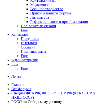
Контрактникам
Медкомиссия
Военное творчество
Приколы нашего форума
Литература
Реформирование и преобразования
Пользователи онлайн
Еще
Календарь
Праздники
Выставки
События
Памятные даты
Еще
Администрация
Еще
Еще
Лента
Главная
Все форумы
Спецназ ФСБ РФ, ФСО РФ, СВР РФ (КГБ СССР и
НКВД СССР)
РОСО по Сибирскому региону