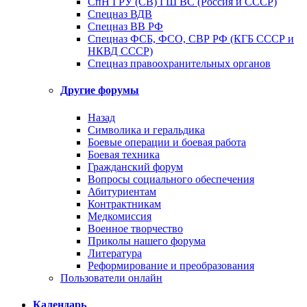
СпН ГРУ (СВ) ГШ ВС (Россия и СССР)
Спецназ ВДВ
Спецназ ВВ РФ
Спецназ ФСБ, ФСО, СВР РФ (КГБ СССР и
НКВД СССР)
Спецназ правоохранительных органов
Другие форумы
Назад
Символика и геральдика
Боевые операции и боевая работа
Боевая техника
Гражданский форум
Вопросы социального обеспечения
Абитуриентам
Контрактникам
Медкомиссия
Военное творчество
Приколы нашего форума
Литература
Реформирование и преобразования
Пользователи онлайн
Календарь