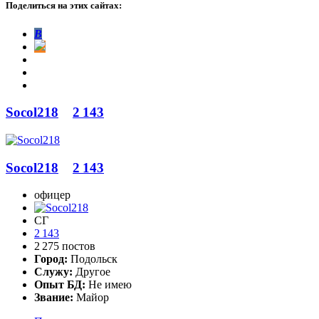
Поделиться на этих сайтах:
В
Socol218
2 143
Socol218
2 143
офицер
СГ
2 143
2 275 постов
Город:
Подольск
Служу:
Другое
Опыт БД:
Не имею
Звание:
Майор