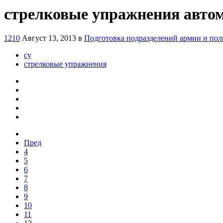
стрелковые упражнения автом
1210
Август 13, 2013
в
Подготовка подразделений армии и по
су
стрелковые упражнения
Пред
4
5
6
7
8
9
10
11