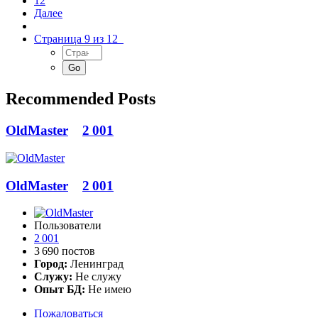
12
Далее
Страница 9 из 12
Recommended Posts
OldMaster
2 001
OldMaster
2 001
Пользователи
2 001
3 690 постов
Город:
Ленинград
Служу:
Не служу
Опыт БД:
Не имею
Пожаловаться