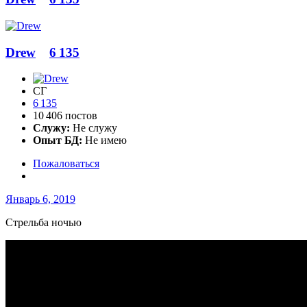
Drew
6 135
СГ
6 135
10 406 постов
Служу:
Не служу
Опыт БД:
Не имею
Пожаловаться
Январь 6, 2019
Стрельба ночью