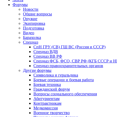
Форумы
Новости
Общие вопросы
Оружие
Экипировка
Подготовка
Видео
Барахолка
Спецназ
СпН ГРУ (СВ) ГШ ВС (Россия и СССР)
Спецназ ВДВ
Спецназ ВВ РФ
Спецназ ФСБ, ФСО, СВР РФ (КГБ СССР и 
Спецназ правоохранительных органов
Другие форумы
Символика и геральдика
Боевые операции и боевая работа
Боевая техника
Гражданский форум
Вопросы социального обеспечения
Абитуриентам
Контрактникам
Медкомиссия
Военное творчество