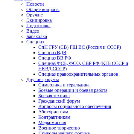
Новости
Общие вопросы
Оружие
Экипировка
Подготовка
Видео
Барахолка
Спецназ
СпН ГРУ (СВ) ГШ ВС (Россия и СССР)
Спецназ ВДВ
Спецназ ВВ РФ
Спецназ ФСБ, ФСО, СВР РФ (КГБ СССР и
НКВД СССР)
Спецназ правоохранительных органов
Другие форумы
Символика и геральдика
Боевые операции и боевая работа
Боевая техника
Гражданский форум
Вопросы социального обеспечения
Абитуриентам
Контрактникам
Медкомиссия
Военное творчество
Приколы нашего форума