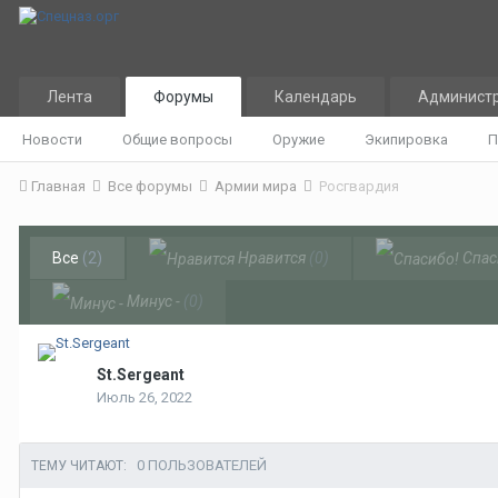
Лента
Форумы
Календарь
Админист
Новости
Общие вопросы
Оружие
Экипировка
П
Главная
Все форумы
Армии мира
Росгвардия
Все
(2)
Нравится
(0)
Спас
Минус -
(0)
St.Sergeant
Июль 26, 2022
0 ПОЛЬЗОВАТЕЛЕЙ
ТЕМУ ЧИТАЮТ: