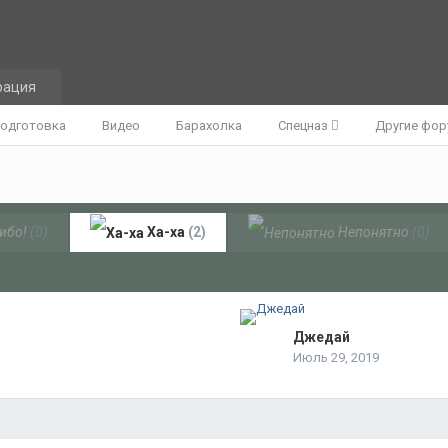
рация
одготовка
Видео
Барахолка
Спецназ
Другие фо
ибо!
(0)
Ха-ха
(2)
Непонятно
(0)
Джедай
Июль 29, 2019