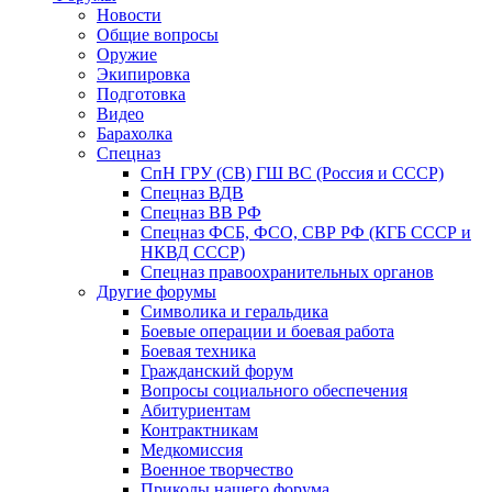
Новости
Общие вопросы
Оружие
Экипировка
Подготовка
Видео
Барахолка
Спецназ
СпН ГРУ (СВ) ГШ ВС (Россия и СССР)
Спецназ ВДВ
Спецназ ВВ РФ
Спецназ ФСБ, ФСО, СВР РФ (КГБ СССР и
НКВД СССР)
Спецназ правоохранительных органов
Другие форумы
Символика и геральдика
Боевые операции и боевая работа
Боевая техника
Гражданский форум
Вопросы социального обеспечения
Абитуриентам
Контрактникам
Медкомиссия
Военное творчество
Приколы нашего форума