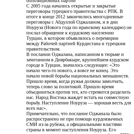
оппозиционных партий
С 2005 года начались открытые и закрытые
переговоры турецкого правительства с РПК. В
итоге в конце 2012 закончились многодневные
переговоры с Абдуллой Оджаланом, и в дни
Ноуруза (Нового года по иранскому календарю) он
послал обращение к курдскому населению
Турции, в котором объявлялось о перемирии
между Рабочей партией Курдистана и турецким
правительством.
В послании Оджалана, написанном в тюрьме и
зачитанном в Диярбакыре, крупнейшем курдском
городе в Турции, значилось следующее: «Это
начало чего-то нового, а вовсе не конец. Это
начало новой борьбы национальных меньшинств.
Пришло время, когда ружья должны замолчать,
теперь слово за политикой. Пришло время
объединиться против тех, кто стремится разделить
нас. Народ Востока жаждет встать на совместную
борьбу. Наступление Ноуруза — хорошая весть для
всех нас».
Примечательно, что послание Оджанала было
распространено не при помощи курдоязычных
СМИ из-за рубежа, а официальными властями
страны в момент наступления Ноуруза. Его