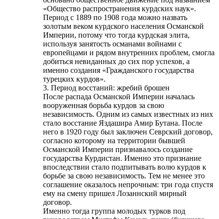
«Общество распространения курдских наук».
Период с 1889 по 1908 года можно назвать
золотым веком курдского населения Османской
Империи, потому что тогда курдская элита,
используя занятость османами войнами с
европейцами и рядом внутренних проблем, смогла
добиться невиданных до сих пор успехов, а
именно создания «Гражданского государства
турецких курдов».
3. Период восстаний: жребий брошен
После распада Османской Империи началась
вооруженная борьба курдов за свою
независимость. Одним из самых известных из них
стало восстание Яздашира Амир Бутана. После
него в 1920 году был заключен Севрский договор,
согласно которому на территории бывшей
Османской Империи признавалось создание
государства Курдистан. Именно это признание
впоследствии стало подпитывать волю курдов к
борьбе за свою независимость. Тем не менее это
соглашение оказалось непрочным: три года спустя
ему на смену пришел Лозаннский мирный
договор.
Именно тогда группа молодых турков под