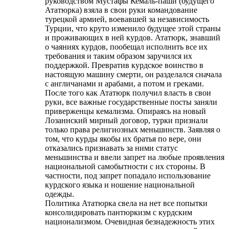
руководством Мустафы Кемаль-паши (будущего
Ататюрка) взяла в свои руки командование
турецкой армией, воевавшей за независимость
Турции, что круто изменило будущее этой страны
и проживающих в ней курдов. Ататюрк, знавший
о чаяниях курдов, пообещал исполнить все их
требования и таким образом заручился их
поддержкой. Превратив курдское воинство в
настоящую машину смерти, он разделался сначала
с англичанами и арабами, а потом и греками.
После того как Ататюрк получил власть в свои
руки, все важные государственные посты заняли
приверженцы кемализма. Опираясь на новый
Лозаннский мирный договор, турки признали
только права религиозных меньшинств. Заявляя о
том, что курды якобы их братья по вере, они
отказались признавать за ними статус
меньшинства и ввели запрет на любые проявления
национальной самобытности с их стороны. В
частности, под запрет попадало использование
курдского языка и ношение национальной
одежды.
Политика Ататюрка свела на нет все попытки
консолидировать пантюркизм с курдским
национализмом. Очевидная безнадежность этих