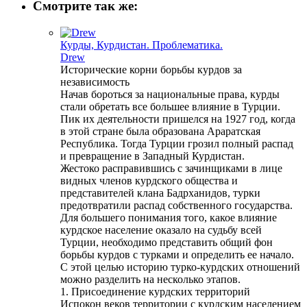
Смотрите так же:
Курды, Курдистан. Проблематика.
Drew
Исторические корни борьбы курдов за
независимость
Начав бороться за национальные права, курды
стали обретать все большее влияние в Турции.
Пик их деятельности пришелся на 1927 год, когда
в этой стране была образована Араратская
Республика. Тогда Турции грозил полный распад
и превращение в Западный Курдистан.
Жестоко расправившись с зачинщиками в лице
видных членов курдского общества и
представителей клана Бадрханидов, турки
предотвратили распад собственного государства.
Для большего понимания того, какое влияние
курдское население оказало на судьбу всей
Турции, необходимо представить общий фон
борьбы курдов с турками и определить ее начало.
С этой целью историю турко-курдских отношений
можно разделить на несколько этапов.
1. Присоединение курдских территорий
Испокон веков территории с курдским населением