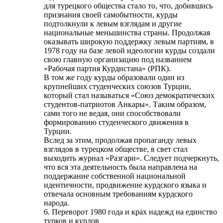
для турецкого общества стало то, что, добившись
признания своей самобытности, курды
подтолкнули к левым взглядам и другие
национальные меньшинства страны. Продолжая
оказывать широкую поддержку левым партиям, в
1978 году на базе левой идеологии курды создали
свою главную организацию под названием
«Рабочая партия Курдистана» (РПК).
В том же году курды образовали один из
крупнейших студенческих союзов Турции,
который стал называться «Союз демократических
студентов-патриотов Анкары». Таким образом,
сами того не ведая, они способствовали
формированию студенческого движения в
Турции.
Вслед за этим, продолжая пропаганду левых
взглядов в турецком обществе, в свет стал
выходить журнал «Разгари». Следует подчеркнуть,
что вся эта деятельность была направлена на
поддержание собственной национальной
идентичности, продвижение курдского языка и
отвечала основным требованиям курдского
народа.
6. Переворот 1980 года и крах надежд на единство
турков и курдов