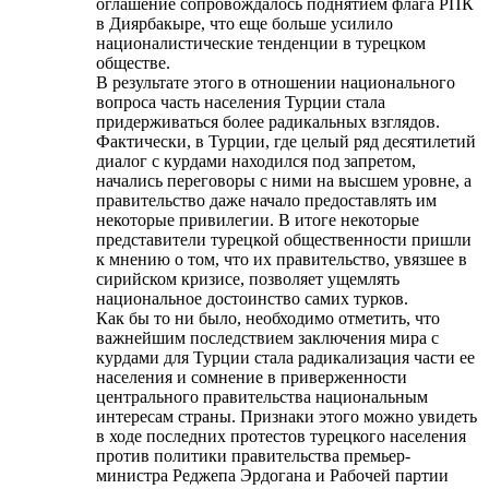
оглашение сопровождалось поднятием флага РПК
в Диярбакыре, что еще больше усилило
националистические тенденции в турецком
обществе.
В результате этого в отношении национального
вопроса часть населения Турции стала
придерживаться более радикальных взглядов.
Фактически, в Турции, где целый ряд десятилетий
диалог с курдами находился под запретом,
начались переговоры с ними на высшем уровне, а
правительство даже начало предоставлять им
некоторые привилегии. В итоге некоторые
представители турецкой общественности пришли
к мнению о том, что их правительство, увязшее в
сирийском кризисе, позволяет ущемлять
национальное достоинство самих турков.
Как бы то ни было, необходимо отметить, что
важнейшим последствием заключения мира с
курдами для Турции стала радикализация части ее
населения и сомнение в приверженности
центрального правительства национальным
интересам страны. Признаки этого можно увидеть
в ходе последних протестов турецкого населения
против политики правительства премьер-
министра Реджепа Эрдогана и Рабочей партии