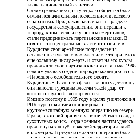
также национальный фанатизм.
Однако радикализация турецкого общества была
самым незначительным последствием курдского
сепаратизма. Продолжая настаивать на разделе
государства и самоуправлении, они перешли к
террору, в том числе и с участием смертников,
стали предпринимать партизанские вылазки. В
ответ на это центральные власти отправили в
Курдистан свои армейские подразделения,
оснащенные тяжелым вооружением, что привело к
еще большему числу жертв. В ответ на это курды
продолжили свои партизанские атаки, а в мае 1988
года им удалось создать широкую коалицию из сил
«Народного освободительного фронта
Курдистана». Расширив фронт военных действий,
они нанесли турецким властям такой удар, от
которого трудно было оправиться.
Именно поэтому в 1995 году в целях уничтожения
РПК турецкая армия инициировала
крупномасштабную военную операцию на севере
Ирака, в которой приняли участие 35 тысяч солдат
сухопутных войск. Тогда военным частям удалось
продвинуться вглубь иракской территории на 40
километров. В результате данной операции была
ликвидирована значительная часть военного