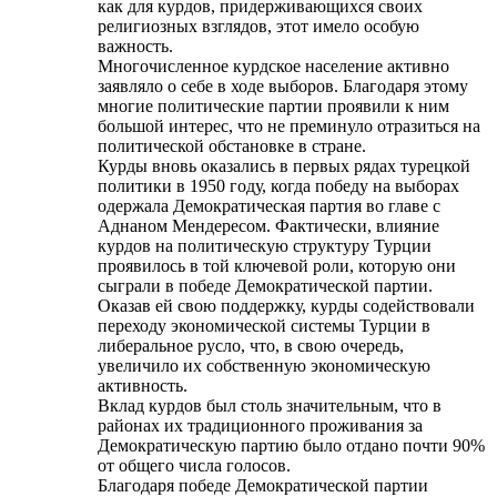
как для курдов, придерживающихся своих
религиозных взглядов, этот имело особую
важность.
Многочисленное курдское население активно
заявляло о себе в ходе выборов. Благодаря этому
многие политические партии проявили к ним
большой интерес, что не преминуло отразиться на
политической обстановке в стране.
Курды вновь оказались в первых рядах турецкой
политики в 1950 году, когда победу на выборах
одержала Демократическая партия во главе с
Аднаном Мендересом. Фактически, влияние
курдов на политическую структуру Турции
проявилось в той ключевой роли, которую они
сыграли в победе Демократической партии.
Оказав ей свою поддержку, курды содействовали
переходу экономической системы Турции в
либеральное русло, что, в свою очередь,
увеличило их собственную экономическую
активность.
Вклад курдов был столь значительным, что в
районах их традиционного проживания за
Демократическую партию было отдано почти 90%
от общего числа голосов.
Благодаря победе Демократической партии