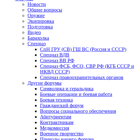
Новости
Общие вопросы
Оружие
Экипировка
Подготовка
Видео
Барахолка
Спецназ
СпН ГРУ (СВ) ГШ ВС (Россия и СССР)
Спецназ ВДВ
Спецназ ВВ РФ
Спецназ ФСБ, ФСО, СВР РФ (КГБ СССР и
НКВД СССР)
Спецназ правоохранительных органов
Другие форумы
Символика и геральдика
Боевые операции и боевая работа
Боевая техника
Гражданский форум
Вопросы социального обеспечения
Абитуриентам
Контрактникам
Медкомиссия
Военное творчество
Приколы нашего форума