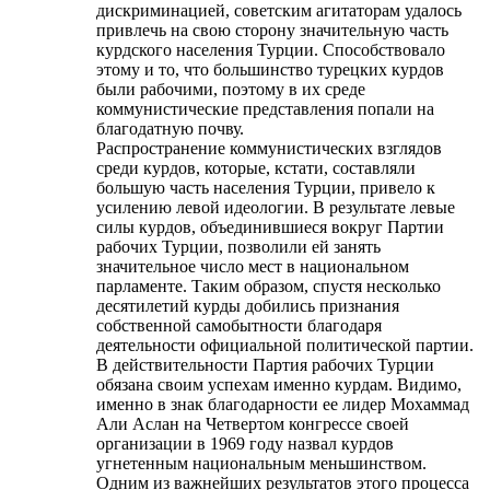
дискриминацией, советским агитаторам удалось
привлечь на свою сторону значительную часть
курдского населения Турции. Способствовало
этому и то, что большинство турецких курдов
были рабочими, поэтому в их среде
коммунистические представления попали на
благодатную почву.
Распространение коммунистических взглядов
среди курдов, которые, кстати, составляли
большую часть населения Турции, привело к
усилению левой идеологии. В результате левые
силы курдов, объединившиеся вокруг Партии
рабочих Турции, позволили ей занять
значительное число мест в национальном
парламенте. Таким образом, спустя несколько
десятилетий курды добились признания
собственной самобытности благодаря
деятельности официальной политической партии.
В действительности Партия рабочих Турции
обязана своим успехам именно курдам. Видимо,
именно в знак благодарности ее лидер Мохаммад
Али Аслан на Четвертом конгрессе своей
организации в 1969 году назвал курдов
угнетенным национальным меньшинством.
Одним из важнейших результатов этого процесса