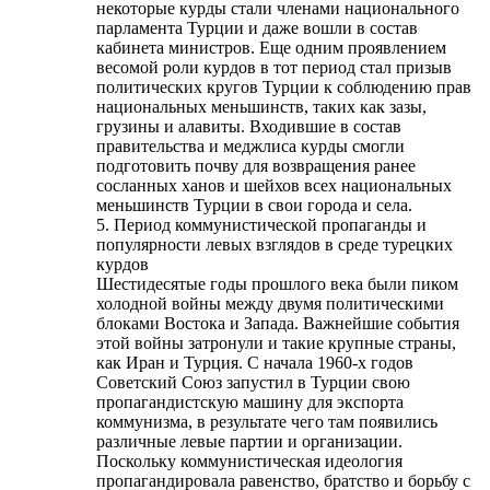
некоторые курды стали членами национального
парламента Турции и даже вошли в состав
кабинета министров. Еще одним проявлением
весомой роли курдов в тот период стал призыв
политических кругов Турции к соблюдению прав
национальных меньшинств, таких как зазы,
грузины и алавиты. Входившие в состав
правительства и меджлиса курды смогли
подготовить почву для возвращения ранее
сосланных ханов и шейхов всех национальных
меньшинств Турции в свои города и села.
5. Период коммунистической пропаганды и
популярности левых взглядов в среде турецких
курдов
Шестидесятые годы прошлого века были пиком
холодной войны между двумя политическими
блоками Востока и Запада. Важнейшие события
этой войны затронули и такие крупные страны,
как Иран и Турция. С начала 1960-х годов
Советский Союз запустил в Турции свою
пропагандистскую машину для экспорта
коммунизма, в результате чего там появились
различные левые партии и организации.
Поскольку коммунистическая идеология
пропагандировала равенство, братство и борьбу с