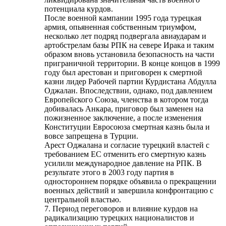
потенциала курдов.
После военной кампании 1995 года турецкая
армия, опьяненная собственным триумфом,
несколько лет подряд подвергала авиаударам и
артобстрелам базы РПК на севере Ирака и таким
образом вновь установила безопасность на части
приграничной территории. В конце концов в 1999
году был арестован и приговорен к смертной
казни лидер Рабочей партии Курдистана Абдулла
Оджалан. Впоследствии, однако, под давлением
Европейского Союза, членства в котором тогда
добивалась Анкара, приговор был заменен на
пожизненное заключение, а после изменения
Конституции Евросоюза смертная казнь была и
вовсе запрещена в Турции.
Арест Оджалана и согласие турецкий властей с
требованием ЕС отменить его смертную казнь
усилили международное давление на РПК. В
результате этого в 2003 году партия в
одностороннем порядке объявила о прекращении
военных действий и завершила конфронтацию с
центральной властью.
7. Период переговоров и влияние курдов на
радикализацию турецких националистов и