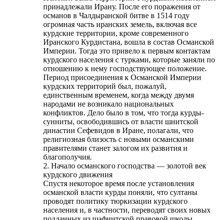
принадлежали Ирану. После его поражения от
османов в Чалдыранской битве в 1514 году
огромная часть иранских земель, включая все
курдские территории, кроме современного
Иранского Курдистана, вошла в состав Османской
Империи. Тогда это привело к первым контактам
курдского населения с турками, которые заняли по
отношению к нему господствующее положение.
Период присоединения к Османской Империи
курдских территорий был, пожалуй,
единственным временем, когда между двумя
народами не возникало национальных
конфликтов. Дело было в том, что тогда курды-
сунниты, освободившись от власти шиитской
династии Сефевидов в Иране, полагали, что
религиозная близость с новыми османскими
правителями станет залогом их развития и
благополучия.
2. Начало османского господства — золотой век
курдского движения
Спустя некоторое время после установления
османской власти курды поняли, что султаны
проводят политику тюркизации курдского
населения и, в частности, переводят своих новых
подданных из шафиитской правовой школы