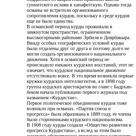
суннитского ислама в ханафитскую. Однако тогда
османы не встретили организованного
сопротивления курдов, поскольку в среде курдов
еще не было единства.
В османский период курды проживали в
замкнутом пространстве, ограниченном
высокогорными районами Эрбиля и Диярбакыра.
Ввиду особых географических условий курды
были отдалены друг от друга и поэтому долго не
могли создать организованного национального
движения. Хотя в османский период не
происходило никаких курдских восстаний, этот не
означает, что курдское национальное движение
отсутствовало вовсе. В это время возникли первые
кружки курдских интеллигентов, а в 1898 году
группа курдских аристократов во главе с Бадрхан-
беком начала публикацию первого журнала под
названием «Курдистан».
Первое политическое объединение курдов тоже
возникло при османах. «Партия союза и
прогресса» была образована в 1889 году, ее члены
были сторонниками курдского национализма.
В 1908 году курды создали «Общество развития и
прогресса Курдистана», а вслед за этим было
основано общественное движение под названием