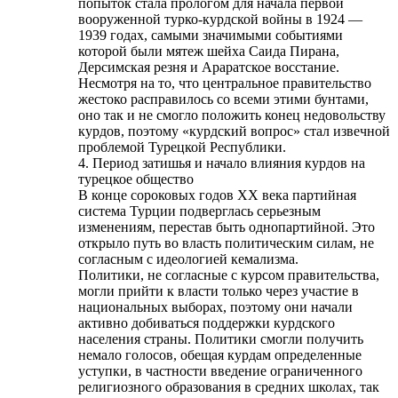
попыток стала прологом для начала первой
вооруженной турко-курдской войны в 1924 —
1939 годах, самыми значимыми событиями
которой были мятеж шейха Саида Пирана,
Дерсимская резня и Араратское восстание.
Несмотря на то, что центральное правительство
жестоко расправилось со всеми этими бунтами,
оно так и не смогло положить конец недовольству
курдов, поэтому «курдский вопрос» стал извечной
проблемой Турецкой Республики.
4. Период затишья и начало влияния курдов на
турецкое общество
В конце сороковых годов ХХ века партийная
система Турции подверглась серьезным
изменениям, перестав быть однопартийной. Это
открыло путь во власть политическим силам, не
согласным с идеологией кемализма.
Политики, не согласные с курсом правительства,
могли прийти к власти только через участие в
национальных выборах, поэтому они начали
активно добиваться поддержки курдского
населения страны. Политики смогли получить
немало голосов, обещая курдам определенные
уступки, в частности введение ограниченного
религиозного образования в средних школах, так