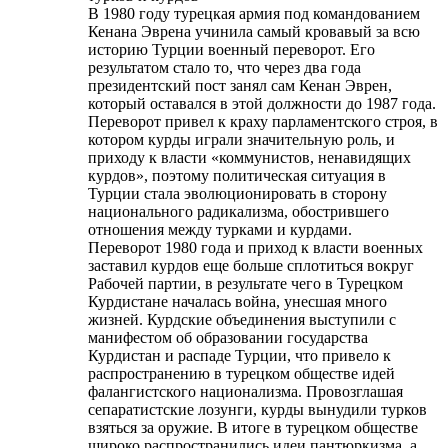
В 1980 году турецкая армия под командованием
Кенана Эврена учинила самый кровавый за всю
историю Турции военный переворот. Его
результатом стало то, что через два года
президентский пост занял сам Кенан Эврен,
который оставался в этой должности до 1987 года.
Переворот привел к краху парламентского строя, в
котором курды играли значительную роль, и
приходу к власти «коммунистов, ненавидящих
курдов», поэтому политическая ситуация в
Турции стала эволюционировать в сторону
национального радикализма, обострившего
отношения между турками и курдами.
Переворот 1980 года и приход к власти военных
заставил курдов еще больше сплотиться вокруг
Рабочей партии, в результате чего в Турецком
Курдистане началась война, унесшая много
жизней. Курдские объединения выступили с
манифестом об образовании государства
Курдистан и распаде Турции, что привело к
распространению в турецком обществе идей
фалангистского национализма. Провозглашая
сепаратистские лозунги, курды вынудили турков
взяться за оружие. В итоге в турецком обществе
широко распространились идеи пантюркизма, а