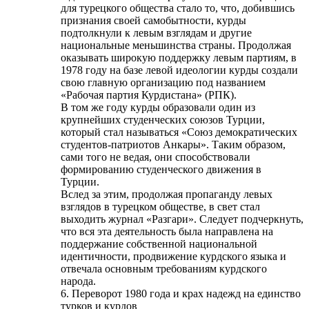
для турецкого общества стало то, что, добившись
признания своей самобытности, курды
подтолкнули к левым взглядам и другие
национальные меньшинства страны. Продолжая
оказывать широкую поддержку левым партиям, в
1978 году на базе левой идеологии курды создали
свою главную организацию под названием
«Рабочая партия Курдистана» (РПК).
В том же году курды образовали один из
крупнейших студенческих союзов Турции,
который стал называться «Союз демократических
студентов-патриотов Анкары». Таким образом,
сами того не ведая, они способствовали
формированию студенческого движения в
Турции.
Вслед за этим, продолжая пропаганду левых
взглядов в турецком обществе, в свет стал
выходить журнал «Разгари». Следует подчеркнуть,
что вся эта деятельность была направлена на
поддержание собственной национальной
идентичности, продвижение курдского языка и
отвечала основным требованиям курдского
народа.
6. Переворот 1980 года и крах надежд на единство
турков и курдов