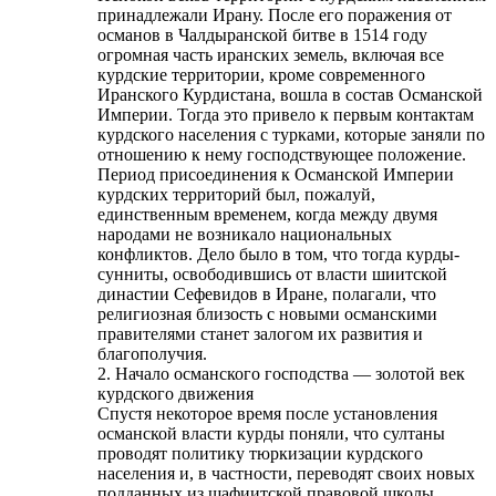
принадлежали Ирану. После его поражения от
османов в Чалдыранской битве в 1514 году
огромная часть иранских земель, включая все
курдские территории, кроме современного
Иранского Курдистана, вошла в состав Османской
Империи. Тогда это привело к первым контактам
курдского населения с турками, которые заняли по
отношению к нему господствующее положение.
Период присоединения к Османской Империи
курдских территорий был, пожалуй,
единственным временем, когда между двумя
народами не возникало национальных
конфликтов. Дело было в том, что тогда курды-
сунниты, освободившись от власти шиитской
династии Сефевидов в Иране, полагали, что
религиозная близость с новыми османскими
правителями станет залогом их развития и
благополучия.
2. Начало османского господства — золотой век
курдского движения
Спустя некоторое время после установления
османской власти курды поняли, что султаны
проводят политику тюркизации курдского
населения и, в частности, переводят своих новых
подданных из шафиитской правовой школы