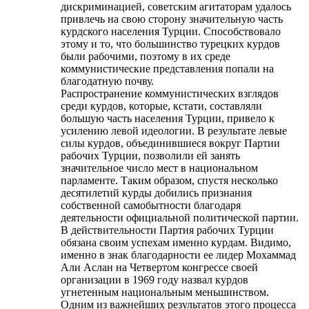
дискриминацией, советским агитаторам удалось
привлечь на свою сторону значительную часть
курдского населения Турции. Способствовало
этому и то, что большинство турецких курдов
были рабочими, поэтому в их среде
коммунистические представления попали на
благодатную почву.
Распространение коммунистических взглядов
среди курдов, которые, кстати, составляли
большую часть населения Турции, привело к
усилению левой идеологии. В результате левые
силы курдов, объединившиеся вокруг Партии
рабочих Турции, позволили ей занять
значительное число мест в национальном
парламенте. Таким образом, спустя несколько
десятилетий курды добились признания
собственной самобытности благодаря
деятельности официальной политической партии.
В действительности Партия рабочих Турции
обязана своим успехам именно курдам. Видимо,
именно в знак благодарности ее лидер Мохаммад
Али Аслан на Четвертом конгрессе своей
организации в 1969 году назвал курдов
угнетенным национальным меньшинством.
Одним из важнейших результатов этого процесса