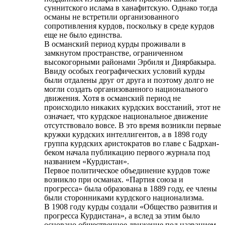
суннитского ислама в ханафитскую. Однако тогда
османы не встретили организованного
сопротивления курдов, поскольку в среде курдов
еще не было единства.
В османский период курды проживали в
замкнутом пространстве, ограниченном
высокогорными районами Эрбиля и Диярбакыра.
Ввиду особых географических условий курды
были отдалены друг от друга и поэтому долго не
могли создать организованного национального
движения. Хотя в османский период не
происходило никаких курдских восстаний, этот не
означает, что курдское национальное движение
отсутствовало вовсе. В это время возникли первые
кружки курдских интеллигентов, а в 1898 году
группа курдских аристократов во главе с Бадрхан-
беком начала публикацию первого журнала под
названием «Курдистан».
Первое политическое объединение курдов тоже
возникло при османах. «Партия союза и
прогресса» была образована в 1889 году, ее члены
были сторонниками курдского национализма.
В 1908 году курды создали «Общество развития и
прогресса Курдистана», а вслед за этим было
основано общественное движение под названием