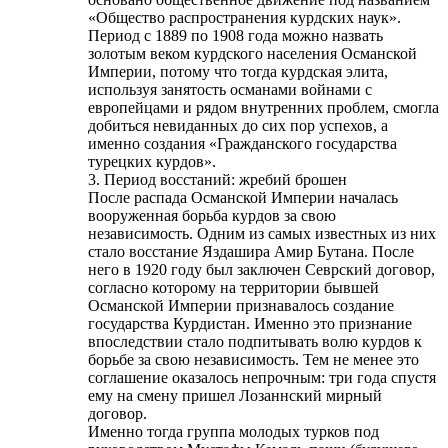
«Общество распространения курдских наук».
Период с 1889 по 1908 года можно назвать
золотым веком курдского населения Османской
Империи, потому что тогда курдская элита,
используя занятость османами войнами с
европейцами и рядом внутренних проблем, смогла
добиться невиданных до сих пор успехов, а
именно создания «Гражданского государства
турецких курдов».
3. Период восстаний: жребий брошен
После распада Османской Империи началась
вооруженная борьба курдов за свою
независимость. Одним из самых известных из них
стало восстание Яздашира Амир Бутана. После
него в 1920 году был заключен Севрский договор,
согласно которому на территории бывшей
Османской Империи признавалось создание
государства Курдистан. Именно это признание
впоследствии стало подпитывать волю курдов к
борьбе за свою независимость. Тем не менее это
соглашение оказалось непрочным: три года спустя
ему на смену пришел Лозаннский мирный
договор.
Именно тогда группа молодых турков под