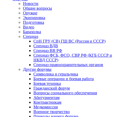
Новости
Общие вопросы
Оружие
Экипировка
Подготовка
Видео
Барахолка
Спецназ
СпН ГРУ (СВ) ГШ ВС (Россия и СССР)
Спецназ ВДВ
Спецназ ВВ РФ
Спецназ ФСБ, ФСО, СВР РФ (КГБ СССР и
НКВД СССР)
Спецназ правоохранительных органов
Другие форумы
Символика и геральдика
Боевые операции и боевая работа
Боевая техника
Гражданский форум
Вопросы социального обеспечения
Абитуриентам
Контрактникам
Медкомиссия
Военное творчество
Приколы нашего форума