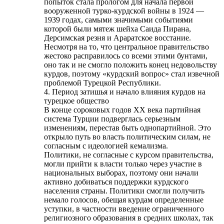
попыток стала прологом для начала первой
вооруженной турко-курдской войны в 1924 —
1939 годах, самыми значимыми событиями
которой были мятеж шейха Саида Пирана,
Дерсимская резня и Араратское восстание.
Несмотря на то, что центральное правительство
жестоко расправилось со всеми этими бунтами,
оно так и не смогло положить конец недовольству
курдов, поэтому «курдский вопрос» стал извечной
проблемой Турецкой Республики.
4. Период затишья и начало влияния курдов на
турецкое общество
В конце сороковых годов ХХ века партийная
система Турции подверглась серьезным
изменениям, перестав быть однопартийной. Это
открыло путь во власть политическим силам, не
согласным с идеологией кемализма.
Политики, не согласные с курсом правительства,
могли прийти к власти только через участие в
национальных выборах, поэтому они начали
активно добиваться поддержки курдского
населения страны. Политики смогли получить
немало голосов, обещая курдам определенные
уступки, в частности введение ограниченного
религиозного образования в средних школах, так