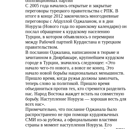
оппозиционных партий
С 2005 года начались открытые и закрытые
переговоры турецкого правительства с РПК. В
итоге в конце 2012 закончились многодневные
переговоры с Абдуллой Оджаланом, и в дни
Ноуруза (Нового года по иранскому календарю) он
послал обращение к курдскому населению
Турции, в котором объявлялось о перемирии
между Рабочей партией Курдистана и турецким
правительством.
В послании Оджалана, написанном в тюрьме и
зачитанном в Диярбакыре, крупнейшем курдском
городе в Турции, значилось следующее: «Это
начало чего-то нового, а вовсе не конец. Это
начало новой борьбы национальных меньшинств.
Пришло время, когда ружья должны замолчать,
теперь слово за политикой. Пришло время
объединиться против тех, кто стремится разделить
нас. Народ Востока жаждет встать на совместную
борьбу. Наступление Ноуруза — хорошая весть для
всех нас».
Примечательно, что послание Оджанала было
распространено не при помощи курдоязычных
СМИ из-за рубежа, а официальными властями
страны в момент наступления Ноуруза. Его