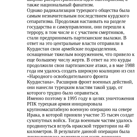
также национальный фанатизм.
Однако радикализация турецкого общества была
самым незначительным последствием курдского
сепаратизма. Продолжая настаивать на разделе
государства и самоуправлении, они перешли к
террору, в том числе и с участием смертников,
стали предпринимать партизанские вылазки. В
ответ на это центральные власти отправили в
Курдистан свои армейские подразделения,
оснащенные тяжелым вооружением, что привело к
еще большему числу жертв. В ответ на это курды
продолжили свои партизанские атаки, а в мае 1988
года им удалось создать широкую коалицию из сил
«Народного освободительного фронта
Курдистана». Расширив фронт военных действий,
они нанесли турецким властям такой удар, от
которого трудно было оправиться.
Именно поэтому в 1995 году в целях уничтожения
РПК турецкая армия инициировала
крупномасштабную военную операцию на севере
Ирака, в которой приняли участие 35 тысяч солдат
сухопутных войск. Тогда военным частям удалось
продвинуться вглубь иракской территории на 40
километров. В результате данной операции была
ликвидирована значительная часть военного