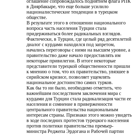
оглашение сопровождалось поднятием флага РПК
в Диярбакыре, что еще больше усилило
националистические тенденции в турецком
обществе.
В результате этого в отношении национального
вопроса часть населения Турции стала
придерживаться более радикальных взглядов.
Фактически, в Турции, где целый ряд десятилетий
диалог с курдами находился под запретом,
начались переговоры с ними на высшем уровне, а
правительство даже начало предоставлять им
некоторые привилегии. В итоге некоторые
представители турецкой общественности пришли
к мнению о том, что их правительство, увязшее в
сирийском кризисе, позволяет ущемлять
национальное достоинство самих турков.
Как бы то ни было, необходимо отметить, что
важнейшим последствием заключения мира с
курдами для Турции стала радикализация части ее
населения и сомнение в приверженности
центрального правительства национальным
интересам страны. Признаки этого можно увидеть
в ходе последних протестов турецкого населения
против политики правительства премьер-
министра Реджепа Эрдогана и Рабочей партии