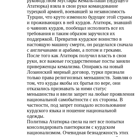
руководством Мустафы Кемаль-паши (будущего
Ататюрка) взяла в свои руки командование
турецкой армией, воевавшей за независимость
Турции, что круто изменило будущее этой страны
и проживающих в ней курдов. Ататюрк, знавший
о чаяниях курдов, пообещал исполнить все их
требования и таким образом заручился их
поддержкой. Превратив курдское воинство в
настоящую машину смерти, он разделался сначала
с англичанами и арабами, а потом и греками.
После того как Ататюрк получил власть в свои
руки, все важные государственные посты заняли
приверженцы кемализма. Опираясь на новый
Лозаннский мирный договор, турки признали
только права религиозных меньшинств. Заявляя о
том, что курды якобы их братья по вере, они
отказались признавать за ними статус
меньшинства и ввели запрет на любые проявления
национальной самобытности с их стороны. В
частности, под запрет попадало использование
курдского языка и ношение национальной
одежды.
Политика Ататюрка свела на нет все попытки
консолидировать пантюркизм с курдским
национализмом. Очевидная безнадежность этих