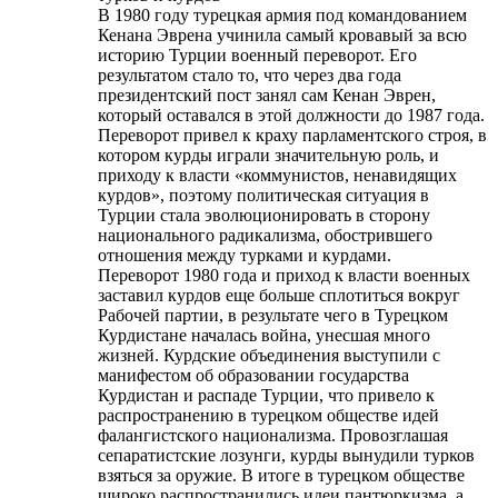
В 1980 году турецкая армия под командованием
Кенана Эврена учинила самый кровавый за всю
историю Турции военный переворот. Его
результатом стало то, что через два года
президентский пост занял сам Кенан Эврен,
который оставался в этой должности до 1987 года.
Переворот привел к краху парламентского строя, в
котором курды играли значительную роль, и
приходу к власти «коммунистов, ненавидящих
курдов», поэтому политическая ситуация в
Турции стала эволюционировать в сторону
национального радикализма, обострившего
отношения между турками и курдами.
Переворот 1980 года и приход к власти военных
заставил курдов еще больше сплотиться вокруг
Рабочей партии, в результате чего в Турецком
Курдистане началась война, унесшая много
жизней. Курдские объединения выступили с
манифестом об образовании государства
Курдистан и распаде Турции, что привело к
распространению в турецком обществе идей
фалангистского национализма. Провозглашая
сепаратистские лозунги, курды вынудили турков
взяться за оружие. В итоге в турецком обществе
широко распространились идеи пантюркизма, а