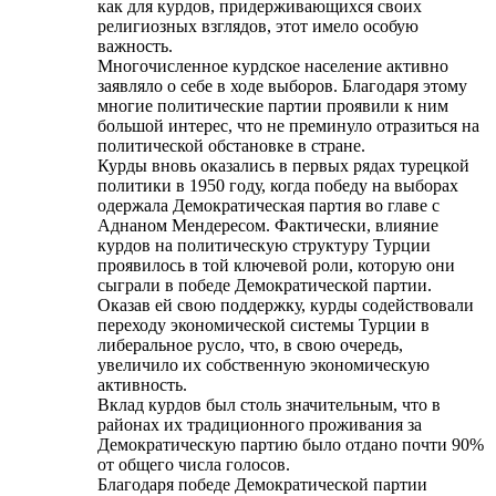
как для курдов, придерживающихся своих
религиозных взглядов, этот имело особую
важность.
Многочисленное курдское население активно
заявляло о себе в ходе выборов. Благодаря этому
многие политические партии проявили к ним
большой интерес, что не преминуло отразиться на
политической обстановке в стране.
Курды вновь оказались в первых рядах турецкой
политики в 1950 году, когда победу на выборах
одержала Демократическая партия во главе с
Аднаном Мендересом. Фактически, влияние
курдов на политическую структуру Турции
проявилось в той ключевой роли, которую они
сыграли в победе Демократической партии.
Оказав ей свою поддержку, курды содействовали
переходу экономической системы Турции в
либеральное русло, что, в свою очередь,
увеличило их собственную экономическую
активность.
Вклад курдов был столь значительным, что в
районах их традиционного проживания за
Демократическую партию было отдано почти 90%
от общего числа голосов.
Благодаря победе Демократической партии