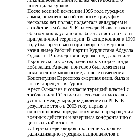
потенциала курдов.
После военной кампании 1995 года турецкая
армия, опьяненная собственным триумфом,
несколько лет подряд подвергала авиаударам и
артобстрелам базы РПК на севере Ирака и таким
образом вновь установила безопасность на части
приграничной территории. В конце концов в 1999
году был арестован и приговорен к смертной
казни лидер Рабочей партии Курдистана Абдулла
Оджалан. Впоследствии, однако, под давлением
Европейского Союза, членства в котором тогда
добивалась Анкара, приговор был заменен на
пожизненное заключение, а после изменения
Конституции Евросоюза смертная казнь была и
вовсе запрещена в Турции.
Арест Оджалана и согласие турецкий властей с
требованием ЕС отменить его смертную казнь
усилили международное давление на РПК. В
результате этого в 2003 году партия в
одностороннем порядке объявила о прекращении
военных действий и завершила конфронтацию с
центральной властью.
7. Период переговоров и влияние курдов на
радикализацию турецких националистов и