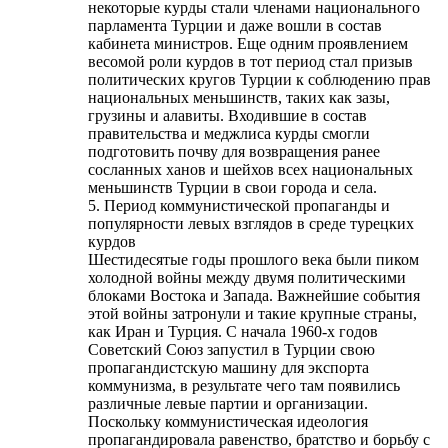
некоторые курды стали членами национального
парламента Турции и даже вошли в состав
кабинета министров. Еще одним проявлением
весомой роли курдов в тот период стал призыв
политических кругов Турции к соблюдению прав
национальных меньшинств, таких как зазы,
грузины и алавиты. Входившие в состав
правительства и меджлиса курды смогли
подготовить почву для возвращения ранее
сосланных ханов и шейхов всех национальных
меньшинств Турции в свои города и села.
5. Период коммунистической пропаганды и
популярности левых взглядов в среде турецких
курдов
Шестидесятые годы прошлого века были пиком
холодной войны между двумя политическими
блоками Востока и Запада. Важнейшие события
этой войны затронули и такие крупные страны,
как Иран и Турция. С начала 1960-х годов
Советский Союз запустил в Турции свою
пропагандистскую машину для экспорта
коммунизма, в результате чего там появились
различные левые партии и организации.
Поскольку коммунистическая идеология
пропагандировала равенство, братство и борьбу с