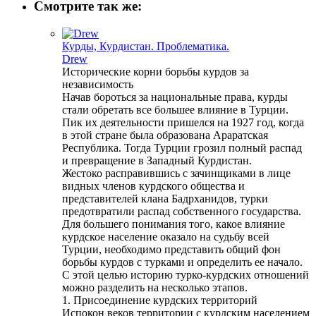
Смотрите так же:
Курды, Курдистан. Проблематика.
Drew
Исторические корни борьбы курдов за
независимость
Начав бороться за национальные права, курды
стали обретать все большее влияние в Турции.
Пик их деятельности пришелся на 1927 год, когда
в этой стране была образована Араратская
Республика. Тогда Турции грозил полный распад
и превращение в Западный Курдистан.
Жестоко расправившись с зачинщиками в лице
видных членов курдского общества и
представителей клана Бадрханидов, турки
предотвратили распад собственного государства.
Для большего понимания того, какое влияние
курдское население оказало на судьбу всей
Турции, необходимо представить общий фон
борьбы курдов с турками и определить ее начало.
С этой целью историю турко-курдских отношений
можно разделить на несколько этапов.
1. Присоединение курдских территорий
Испокон веков территории с курдским населением