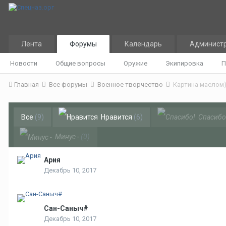
Лента
Форумы
Календарь
Админист
Новости
Общие вопросы
Оружие
Экипировка
П
Главная
Все форумы
Военное творчество
Картина маслом)
Все
(9)
Нравится
(6)
Спасибо
Минус -
(0)
Ария
Декабрь 10, 2017
Сан-Саныч#
Декабрь 10, 2017