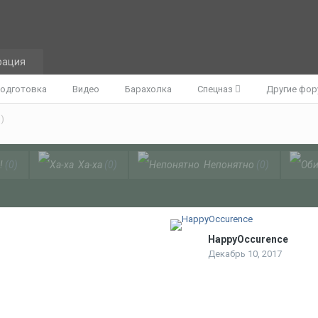
рация
одготовка
Видео
Барахолка
Спецназ
Другие фо
)
!
(0)
Ха-ха
(0)
Непонятно
(0)
HappyOccurence
Декабрь 10, 2017