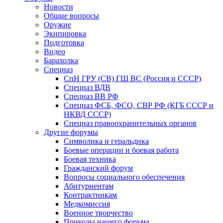
Новости
Общие вопросы
Оружие
Экипировка
Подготовка
Видео
Барахолка
Спецназ
СпН ГРУ (СВ) ГШ ВС (Россия и СССР)
Спецназ ВДВ
Спецназ ВВ РФ
Спецназ ФСБ, ФСО, СВР РФ (КГБ СССР и
НКВД СССР)
Спецназ правоохранительных органов
Другие форумы
Символика и геральдика
Боевые операции и боевая работа
Боевая техника
Гражданский форум
Вопросы социального обеспечения
Абитуриентам
Контрактникам
Медкомиссия
Военное творчество
Приколы нашего форума