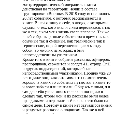
контртеррористической операции, а затем
действовал на территории Чечни в составе
группировки «Восток». В 2019 году исполнилось
20 лет событиям, о которых рассказывается в
книге. В ней я пишу о себе, о людях, с которыми
служил, о тех, кого знал и с кем пересекался, а так
же о тех, с кем меня жизнь свела впервые. Так же
в ней собраны разные события того времени, как
обычные так и смешные, как трагические так и
героические, порой переплетающиеся между
собой, во многих из которых я был
непосредственным участником.
Кроме того в книге, собраны рассказы, офицеров,
прапорщиков, сержантов и солдат 411 отряда СпН
и других подразделений, которые были
непосредственными участниками. Прошло уже 20
лет и даже они, какие-то моменты помнят очень
хорошо, в каких-то событиях путаются, а какие-то
и вовсе забыли или не знали. Общаясь с ними, я и
сам для себя узнал много нового и постарался
сделать так, чтобы мои и их рассказы были более
правдивыми и отражали всё так, как это было на
самом деле. Поэтому в книге нет завуалированных
и раздутых рассказов о подвигах. Так же в ней