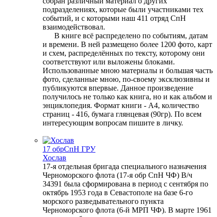
собран различный материал о других
подразделениях, которые были участниками тех
событий, и с которыми наш 411 отряд СпН
взаимодействовал.
В книге всё распределено по событиям, датам
и времени. В ней размещено более 1200 фото, карт
и схем, распределённых по тексту, которому они
соответствуют или выложены блоками.
Использованные мною материалы и большая часть
фото, сделанные мною, по-своему эксклюзивны и
публикуются впервые. Данное произведение
получилось не только как книга, но и как альбом и
энциклопедия. Формат книги - А4, количество
страниц - 416, бумага глянцевая (90гр). По всем
интересующим вопросам пишите в личку.
17 обрСпН ГРУ
Хослав
17-я отдельная бригада специального назначения
Черноморского флота (17-я обр СпН ЧФ) В/ч
34391 была сформирована в период с сентября по
октябрь 1953 года в Севастополе на базе 6-го
морского разведывательного пункта
Черноморского флота (6-й МРП ЧФ). В марте 1961