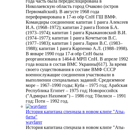
года часть была передислоцирована в
Николаевскую область город Очаково (остров
Первомайский). В августе 1968 года
переформирована в 17-ю обр СпН ГШ ВМФ.
Командиры соединения: капитан 1 ранга Алексеев
И.А. (1968–1972); капитан 2 ранга Попов Б.А.
(1973–1974); капитан 1 ранга Крыжановский В.И.
(1974–1977); капитан 1 ранга Кочетыгов В.С.
(1977–1983); капитан 1 ранга Ларин В.С. (1983–
1988); капитан 1 ранга Карпенко А.Л. (1988–1998).
В январе 1990 года 17-я обр СпН была
реорганизована в 1464-й МРП СпН. В апреле 1992
года вошла в состав ВМС Украины[617]. За время
своего существования в составе ВМФ СССР
военнослужащие соединения участвовали в
выполнении специальных заданий: Средиземное
море – 1967–1990 годы; Куба – 1975 год; Арабская
Республика Египет – 1975 год; Новороссийск
("Адмирал Нахимов") – 1986 год; Тбилиси – 1991
год; Поти – 1992 год.
История капитана спецназа в новом клипе "Аты-
баты"
wayfarer
История капитана спецназа в новом клипе "Аты-