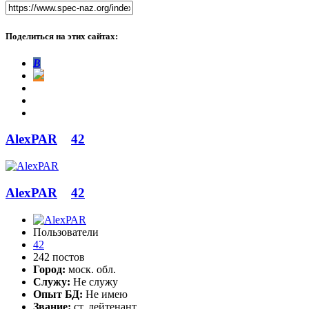
Поделиться на этих сайтах:
В
AlexРАR
42
AlexРАR
42
Пользователи
42
242 постов
Город:
моск. обл.
Служу:
Не служу
Опыт БД:
Не имею
Звание:
ст. лейтенант