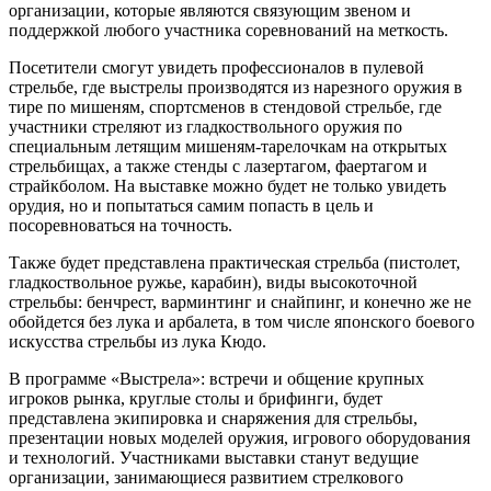
организации, которые являются связующим звеном и
поддержкой любого участника соревнований на меткость.
Посетители смогут увидеть профессионалов в пулевой
стрельбе, где выстрелы производятся из нарезного оружия в
тире по мишеням, спортсменов в стендовой стрельбе, где
участники стреляют из гладкоствольного оружия по
специальным летящим мишеням-тарелочкам на открытых
стрельбищах, а также стенды с лазертагом, фаертагом и
страйкболом. На выставке можно будет не только увидеть
орудия, но и попытаться самим попасть в цель и
посоревноваться на точность.
Также будет представлена практическая стрельба (пистолет,
гладкоствольное ружье, карабин), виды высокоточной
стрельбы: бенчрест, варминтинг и снайпинг, и конечно же не
обойдется без лука и арбалета, в том числе японского боевого
искусства стрельбы из лука Кюдо.
В программе «Выстрела»: встречи и общение крупных
игроков рынка, круглые столы и брифинги, будет
представлена экипировка и снаряжения для стрельбы,
презентации новых моделей оружия, игрового оборудования
и технологий. Участниками выставки станут ведущие
организации, занимающиеся развитием стрелкового