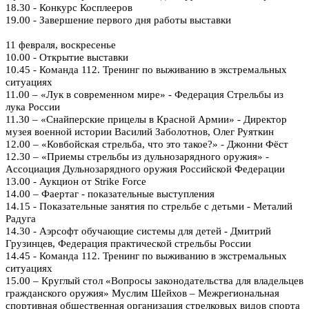
18.30 - Конкурс Косплееров
19.00 - Завершение первого дня работы выставки
11 февраля, воскресенье
10.00 - Открытие выставки
10.45 - Команда 112. Тренинг по выживанию в экстремальных
ситуациях
11.00 – «Лук в современном мире» - Федерация Стрельбы из
лука России
11.30 – «Снайперские прицелы в Красной Армии» - Директор
музея военной истории Василий Заболотнов, Олег Руяткин
12.00 – «Ковбойская стрельба, что это такое?» - Джонни Фёст
12.30 – «Приемы стрельбы из дульнозарядного оружия» -
Ассоциация Дульнозарядного оружия Российской Федерации
13.00 - Аукцион от Strike Force
14.00 – Фаертаг - показательные выступления
14.15 - Показательные занятия по стрельбе с детьми - Металий
Радуга
14.30 - Аэрсофт обучающие системы для детей - Дмитрий
Грузинцев, Федерация практической стрельбы России
14.45 - Команда 112. Тренинг по выживанию в экстремальных
ситуациях
15.00 – Круглый стол «Вопросы законодательства для владельцев
гражданского оружия» Муслим Шейхов – Межрегиональная
спортивная общественная организация стрелковых видов спорта