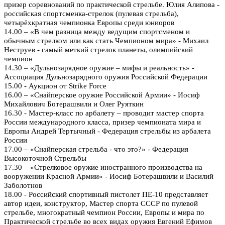
призер соревнований по практической стрельбе. Юлия Алипова -
российская спортсменка-стрелок (пулевая стрельба),
четырёхкратная чемпионка Европы среди юниоров
14.00 – «В чем разница между ведущим спортсменом и
обычным стрелком или как стать Чемпионом мира» - Михаил
Неструев - самый меткий стрелок планеты, олимпийский
чемпион
14.30 – «Дульнозарядное оружие – мифы и реальность» -
Ассоциация Дульнозарядного оружия Российской Федерации
15.00 - Аукцион от Strike Force
16.00 – «Снайперское оружие Российской Армии» - Иосиф
Михайлович Ботерашвили и Олег Руяткин
16.30 - Мастер-класс по арбалету – проводит мастер спорта
России международного класса, призер чемпионата мира и
Европы Андрей Тертычный - Федерация стрельбы из арбалета
России
17.00 – «Снайперская стрельба - что это?» - Федерация
Высокоточной Стрельбы
17.30 – «Стрелковое оружие иностранного производства на
вооружении Красной Армии» - Иосиф Ботерашвили и Василий
Заболотнов
18.00 - Российский спортивный пистолет ПЕ-10 представляет
автор идеи, конструктор, Мастер спорта СССР по пулевой
стрельбе, многократный чемпион России, Европы и мира по
Практической стрельбе во всех видах оружия Евгений Ефимов