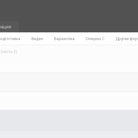
рация
одготовка
Видео
Барахолка
Спецназ
Другие фо
(часть 2)