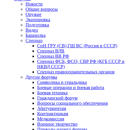
Новости
Общие вопросы
Оружие
Экипировка
Подготовка
Видео
Барахолка
Спецназ
СпН ГРУ (СВ) ГШ ВС (Россия и СССР)
Спецназ ВДВ
Спецназ ВВ РФ
Спецназ ФСБ, ФСО, СВР РФ (КГБ СССР и
НКВД СССР)
Спецназ правоохранительных органов
Другие форумы
Символика и геральдика
Боевые операции и боевая работа
Боевая техника
Гражданский форум
Вопросы социального обеспечения
Абитуриентам
Контрактникам
Медкомиссия
Военное творчество
Приколы нашего форума