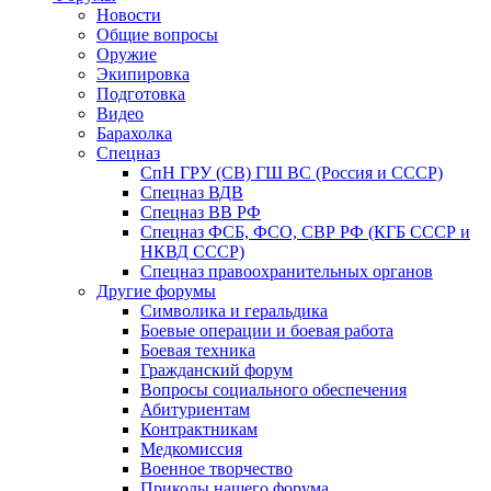
Новости
Общие вопросы
Оружие
Экипировка
Подготовка
Видео
Барахолка
Спецназ
СпН ГРУ (СВ) ГШ ВС (Россия и СССР)
Спецназ ВДВ
Спецназ ВВ РФ
Спецназ ФСБ, ФСО, СВР РФ (КГБ СССР и
НКВД СССР)
Спецназ правоохранительных органов
Другие форумы
Символика и геральдика
Боевые операции и боевая работа
Боевая техника
Гражданский форум
Вопросы социального обеспечения
Абитуриентам
Контрактникам
Медкомиссия
Военное творчество
Приколы нашего форума