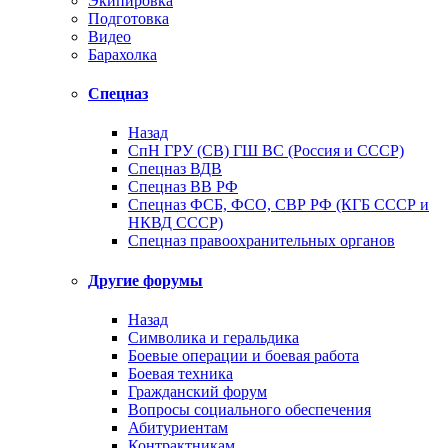
Экипировка
Подготовка
Видео
Барахолка
Спецназ
Назад
СпН ГРУ (СВ) ГШ ВС (Россия и СССР)
Спецназ ВДВ
Спецназ ВВ РФ
Спецназ ФСБ, ФСО, СВР РФ (КГБ СССР и
НКВД СССР)
Спецназ правоохранительных органов
Другие форумы
Назад
Символика и геральдика
Боевые операции и боевая работа
Боевая техника
Гражданский форум
Вопросы социального обеспечения
Абитуриентам
Контрактникам