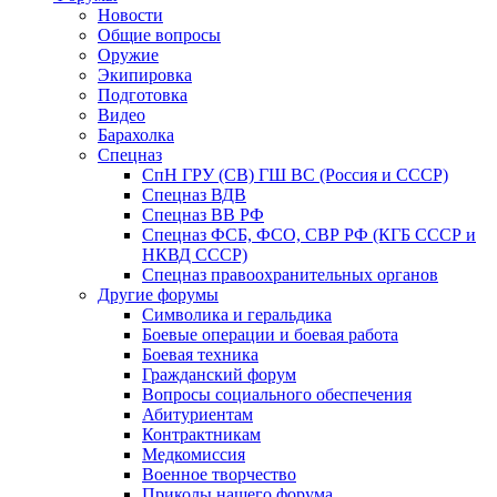
Новости
Общие вопросы
Оружие
Экипировка
Подготовка
Видео
Барахолка
Спецназ
СпН ГРУ (СВ) ГШ ВС (Россия и СССР)
Спецназ ВДВ
Спецназ ВВ РФ
Спецназ ФСБ, ФСО, СВР РФ (КГБ СССР и
НКВД СССР)
Спецназ правоохранительных органов
Другие форумы
Символика и геральдика
Боевые операции и боевая работа
Боевая техника
Гражданский форум
Вопросы социального обеспечения
Абитуриентам
Контрактникам
Медкомиссия
Военное творчество
Приколы нашего форума