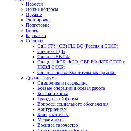
Новости
Общие вопросы
Оружие
Экипировка
Подготовка
Видео
Барахолка
Спецназ
СпН ГРУ (СВ) ГШ ВС (Россия и СССР)
Спецназ ВДВ
Спецназ ВВ РФ
Спецназ ФСБ, ФСО, СВР РФ (КГБ СССР и
НКВД СССР)
Спецназ правоохранительных органов
Другие форумы
Символика и геральдика
Боевые операции и боевая работа
Боевая техника
Гражданский форум
Вопросы социального обеспечения
Абитуриентам
Контрактникам
Медкомиссия
Военное творчество
Приколы нашего форума