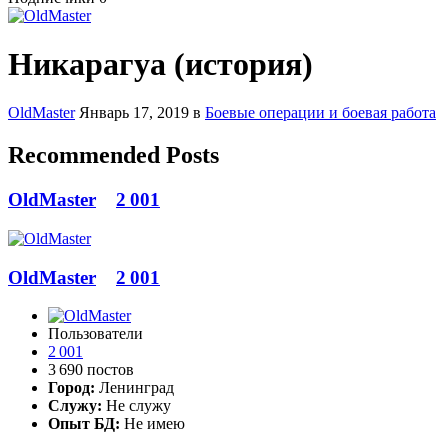
Никарагуа (история)
OldMaster
Январь 17, 2019
в
Боевые операции и боевая работа
Recommended Posts
OldMaster
2 001
OldMaster
2 001
Пользователи
2 001
3 690 постов
Город:
Ленинград
Служу:
Не служу
Опыт БД:
Не имею