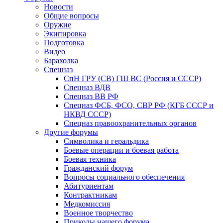
Новости
Общие вопросы
Оружие
Экипировка
Подготовка
Видео
Барахолка
Спецназ
СпН ГРУ (СВ) ГШ ВС (Россия и СССР)
Спецназ ВДВ
Спецназ ВВ РФ
Спецназ ФСБ, ФСО, СВР РФ (КГБ СССР и
НКВД СССР)
Спецназ правоохранительных органов
Другие форумы
Символика и геральдика
Боевые операции и боевая работа
Боевая техника
Гражданский форум
Вопросы социального обеспечения
Абитуриентам
Контрактникам
Медкомиссия
Военное творчество
Приколы нашего форума